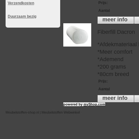
Prijs
:
Verzendkosten
Aantal
Duurzaam bezig
meer info
Fiberfill Dacron
*Afdekmateriaal
*Meer comfort
*Ademend
*200 grams
*80cm breed
Prijs
:
Aantal
meer info
powered by
myShop.com
Meubelstoffen-shop.nl | Meubelstoffen Webwinkel