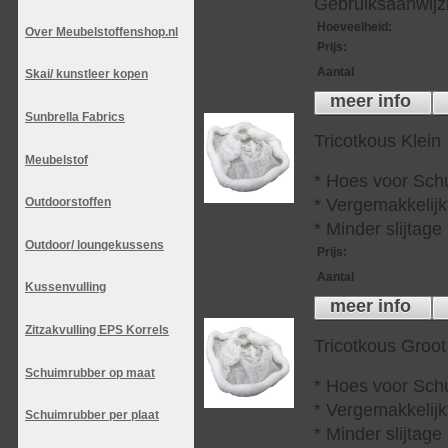
Gebruiksaanwijzi
Hoeveelheid
:
Over Meubelstoffenshop.nl
Prijs
:
Aantal
Skai/ kunstleer kopen
meer info
Sunbrella Fabrics
Tricotkous Klein
Meubelstof
* Hoes voor Sch
* Vergemakkelijkt
Outdoorstoffen
* Minder slijtag
Outdoor/ loungekussens
Prijs
:
Aantal
Kussenvulling
meer info
Zitzakvulling EPS Korrels
Tricotkous Groot
Schuimrubber op maat
* Hoes voor Sch
* Vergemakkelijkt
Schuimrubber per plaat
* Minder slijtag