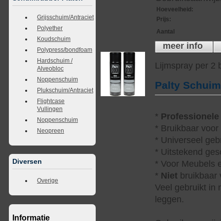
Hoeveelheid
:
Grijsschuim/Antraciet
Prijs
:
Polyether
Aantal
Koudschuim
meer info
Polypress/bondfoam
Hardschuim /
Lijmspray per 2
Alveobloc
Noppenschuim
Palty Schui
Plukschuim/Antraciet
Flightcase
Vullingen
*
Professionele
Noppenschuim
* Bruikbaar voor
Neopreen
* Universeel geb
* Uitstekend ges
Diversen
* Voor Meubels e
*
Niet
bruikbaar v
Overige
Veel gebruikt in
leggen.
Informatie