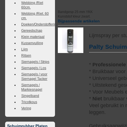
Webbing /Riet
60cm.
Bandgesp 25 mm YKK
Webbing /Riet. 60
Kunststof kleur zwart.
cm.
Bijpassende artikelen
Doeken/Onderstoffering
Gereedschap
Lijmspray per st
Klein materiaal
Kussenvulling
Palty Schui
Lijm
Ritsen
Siernagels / Strips
*
Professionele
Siernagels / Los
* Bruikbaar voor
Siernagels / voor
* Universeel geb
Siernagel Tacker
* Uitstekend ges
Siernagels /
Markiesnagel
* Voor Meubels e
Singelband
*
Niet
bruikbaar v
Tricotkous
Veel gebruikt in
Vering
leggen.
Gebruiksaanwijzi
Schuimrubber Platen