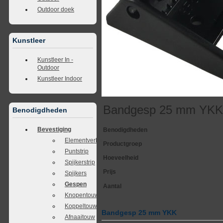
Outdoor doek
Kunstleer
Kunstleer In -
Outdoor
Kunstleer Indoor
Bandgesp 25 mm YK
Benodigdheden
Bevestiging
Benodigdheden
Elementverbinders
Productgroep
Puntstrip
Hoeveelheid
Spijkerstrip
Prijs
Spijkers
Gespen
Aantal
Knopentouw
Koppeltouw
Bandgesp 25 mm YKK
Afnaaitouw