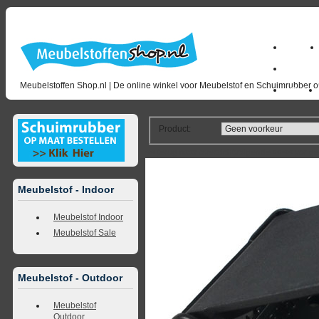
Home
milano_
Meubelstoffen Shop.nl | De online winkel voor Meubelstof en Schuimrubber op
Outlet
Product
:
<<
terug naar overzicht
volgende
>>
<<
vorig
Meubelstof - Indoor
Meubelstof Indoor
Meubelstof Sale
Meubelstof - Outdoor
Meubelstof
Outdoor