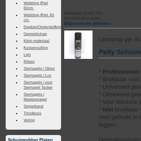
Webbing /Riet
60cm.
Bandgesp 15 mm YKK
Webbing /Riet. 60
Kunststof kleur zwart.
cm.
Bijpassende artikelen
Doeken/Onderstoffering
Gereedschap
Lijmspray per st
Klein materiaal
Kussenvulling
Palty Schui
Lijm
Ritsen
Siernagels / Strips
*
Professionele
Siernagels / Los
* Bruikbaar voor
Siernagels / voor
* Universeel geb
Siernagel Tacker
* Uitstekend ges
Siernagels /
Markiesnagel
* Voor Meubels e
Singelband
*
Niet
bruikbaar v
Tricotkous
Veel gebruikt in
Vering
leggen.
Gebruiksaanwijzi
Schuimrubber Platen