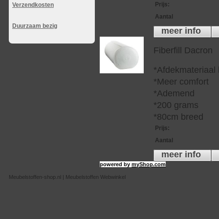
Prijs
:
Verzendkosten
Aantal
Duurzaam bezig
meer info
Fiberfill Dacron
*Afdekmateriaal
*Meer comfort
*Ademend
*200 grams
*80cm breed
Prijs
:
Aantal
meer info
powered by
myShop.com
Meubelstoffen-shop.nl | Meubelstoffen Webwinkel