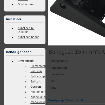
Outdoor doek
Kunstleer
Kunstleer In -
Outdoor
Kunstleer Indoor
Bandgesp 15 mm YK
Benodigdheden
Bevestiging
Benodigdheden
Elementverbinders
Productgroep
Puntstrip
Hoeveelheid
Spijkerstrip
Prijs
Spijkers
Gespen
Aantal
Knopentouw
Koppeltouw
Bandgesp 15 mm YKK
Afnaaitouw