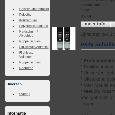
Hoeveelheid
:
Grijsschuim/Antraciet
Prijs
:
Polyether
Aantal
Koudschuim
meer info
Polypress/bondfoam
Hardschuim /
Lijmspray per 2
Alveobloc
Noppenschuim
Palty Schui
Plukschuim/Antraciet
Flightcase
Vullingen
*
Professionele
Noppenschuim
* Bruikbaar voor
Neopreen
* Universeel geb
* Uitstekend ges
Diversen
* Voor Meubels e
*
Niet
bruikbaar v
Overige
Veel gebruikt in
leggen.
Informatie