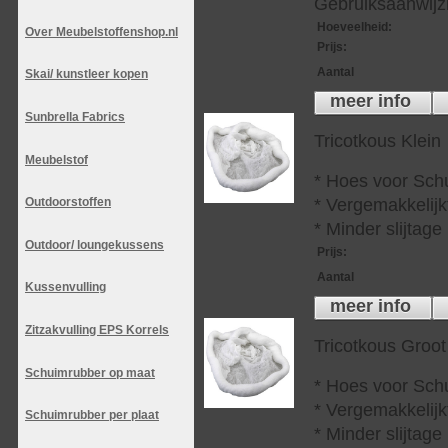
Gebruiksaanwijzi
Hoeveelheid
:
Over Meubelstoffenshop.nl
Prijs
:
Aantal
Skai/ kunstleer kopen
meer info
Sunbrella Fabrics
Tricotkous Klein
Meubelstof
* Hoes voor Sch
* Vergemakkelijkt
Outdoorstoffen
* Minder slijtag
Outdoor/ loungekussens
Prijs
:
Aantal
Kussenvulling
meer info
Zitzakvulling EPS Korrels
Tricotkous Groot
Schuimrubber op maat
* Hoes voor Sch
* Vergemakkelijkt
Schuimrubber per plaat
* Minder slijtag