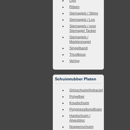
Lijm
Ritsen
Siernagels / Strips
Siernagels / Los
Siernagels / voor
Siernagel Tacker
Siernagels /
Markiesnagel
Singelband
Tricotkous
Vering
Schuimrubber Platen
Grijsschuim/Antraciet
Polyether
Koudschuim
Polypress/bondfoam
Hardschuim /
Alveobloc
Noppenschuim