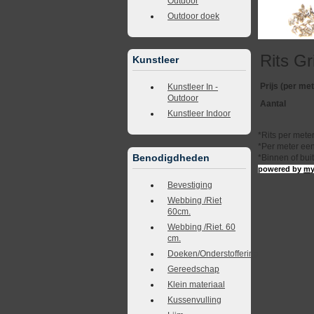
Outdoor
Outdoor doek
Rits Gr
Kunstleer
Prijs (per met
Kunstleer In -
Outdoor
Aantal
Kunstleer Indoor
*Rits per mete
*Per meter een
Benodigdheden
*Binnen of bui
powered by
my
Bevestiging
Webbing /Riet
60cm.
Webbing /Riet. 60
cm.
Doeken/Onderstoffering
Gereedschap
Klein materiaal
Kussenvulling