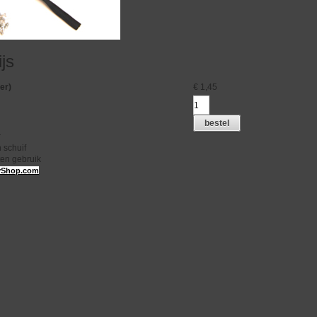
ijs
er)
€
1,45
bestel
r
 schuif
ten gebruik
Shop.com