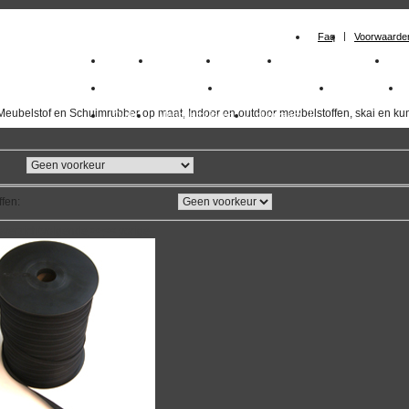
Faq
Voorwaarde
Home
Meubelstof
Kunstleer
Schuimrubberplaten
Sc
milano_outdoorstoffen
skai kunstleer kopen
outdoorstof
Meubelstof en Schuimrubber op maat, Indoor en outdoor meubelstoffen, skai en kun
Outlet
Meubelstof indoor
duurzaam
ffen
:
overzicht
volgende
>>
<<
vorige