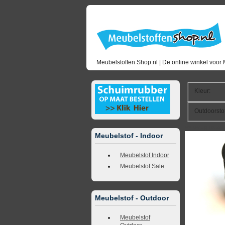
Meubelstoffen Shop.nl | De online winkel voor 
Kleur
:
Outdoorsto
<<
terug naar 
Meubelstof - Indoor
Meubelstof Indoor
Meubelstof Sale
Meubelstof - Outdoor
Meubelstof