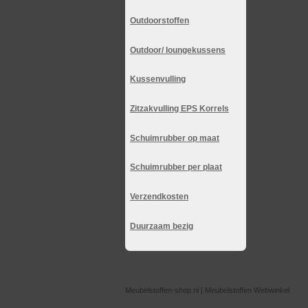
Outdoorstoffen
Outdoor/ loungekussens
Kussenvulling
Zitzakvulling EPS Korrels
Schuimrubber op maat
Schuimrubber per plaat
Verzendkosten
Duurzaam bezig
Meubelstoffen-shop.nl | Meubelstoffen Webwinkel