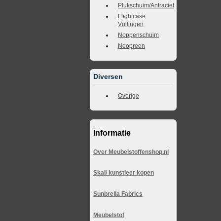
Plukschuim/Antraciet
Flightcase
Vullingen
Noppenschuim
Neopreen
Diversen
Overige
Informatie
Over Meubelstoffenshop.nl
Skai/ kunstleer kopen
Sunbrella Fabrics
Meubelstof