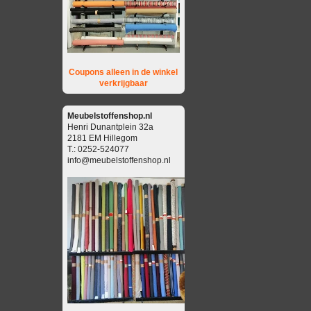
Coupons alleen in de winkel
verkrijgbaar
Meubelstoffenshop.nl
Henri Dunantplein 32a
2181 EM Hillegom
T.: 0252-524077
info@meubelstoffenshop.nl