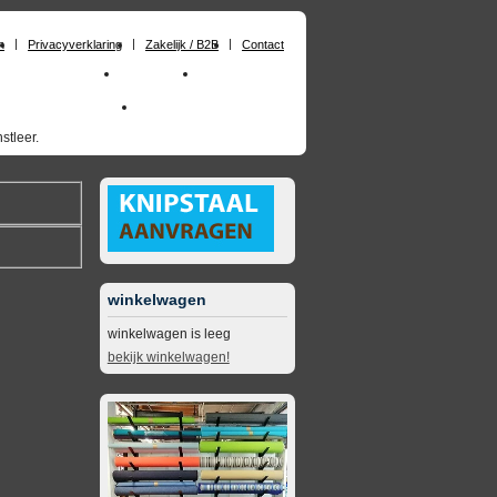
n
Privacyverklaring
Zakelijk / B2B
Contact
huimrubber op maat
Materialen
Zakelijk / B2B
skai_kunstleer outdoor
opruimingsartikelen
stleer.
winkelwagen
winkelwagen is leeg
bekijk winkelwagen!