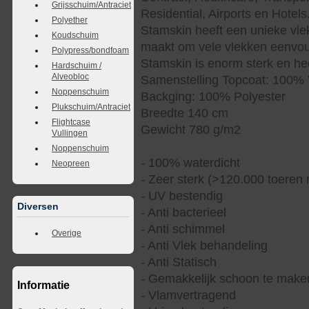
Grijsschuim/Antraciet
Residential, Airports en Hotels
Polyether
Stamskin heeft een unieke vle
Koudschuim
maakt om vele vlekken eenvoud
Polypress/bondfoam
Stamskin is enorm sterk en hee
Hardschuim /
Alveobloc
Samenstelling Topcoat: 100% 
Noppenschuim
Backging: 100% Polyester
Plukschuim/Antraciet
Breedte 140 cm
Flightcase
Gewicht 780 g/m2
Vullingen
Noppenschuim
- 100% waterdicht
Neopreen
- Zeer sterk (>120.000 toeren 
- UV bestendig
Diversen
- Anti bacterieel
- Anti schimmel
Overige
- Anti Vlek behandeling
- Anti Statisch
- Gemakkelijk schoon te make
Informatie
- Vlamvertragend