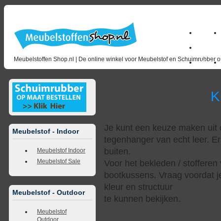
Home
milano_
Meubelstoffen Shop.nl | De online winkel voor Meubelstof en Schuimrubber op
Outlet
Kunstl
Je kunt een keuze maken uit d
Meubelstof - Indoor
tegenhanger van echt leer. Er
buiten.
Meubelstof Indoor
Meubelstof Sale
Voor het bekleden / stofferen 
bootkussens. Vraag voordat j
kleur en structuur
Meubelstof - Outdoor
te kunnen bekijken.
Meubelstof
Outdoor