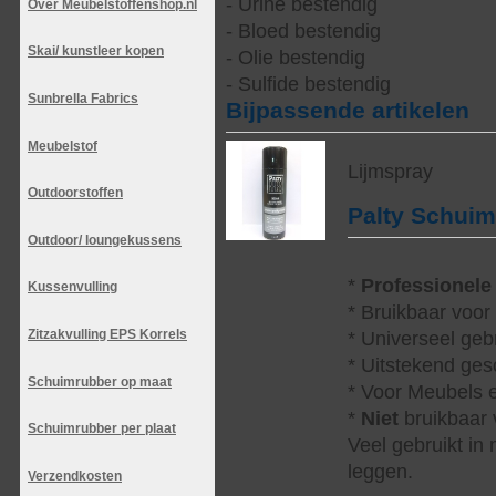
- Urine bestendig
Over Meubelstoffenshop.nl
- Bloed bestendig
Skai/ kunstleer kopen
- Olie bestendig
- Sulfide bestendig
Sunbrella Fabrics
Bijpassende artikelen
Meubelstof
Lijmspray
Outdoorstoffen
Palty Schui
Outdoor/ loungekussens
*
Professionele
Kussenvulling
* Bruikbaar voor
Zitzakvulling EPS Korrels
* Universeel geb
* Uitstekend ges
Schuimrubber op maat
* Voor Meubels e
*
Niet
bruikbaar v
Schuimrubber per plaat
Veel gebruikt in
leggen.
Verzendkosten