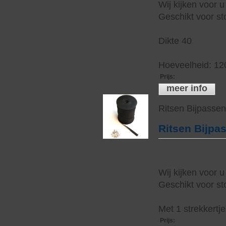
Wij kijken voor u
Geschikt voor sto
Dikte 40
Hoeveelheid: 12
Prijs
:
meer info
Ritsen Bijpasse
Ritsen Bijpa
Wij kijken voor u
Geschikt voor sto
Met 1 strekkertj
Prijs
: