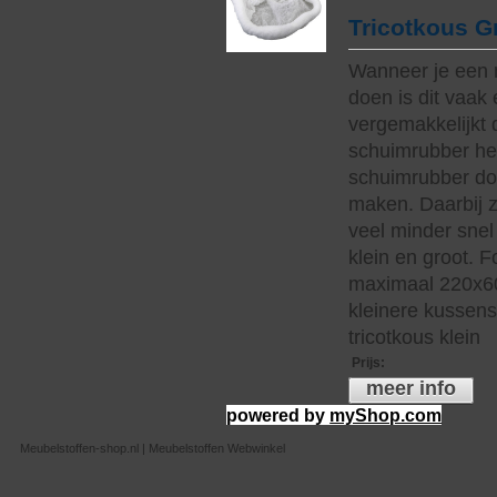
Tricotkous G
Wanneer je een 
doen is dit vaak 
vergemakkelijkt 
schuimrubber hee
schuimrubber do
maken. Daarbij z
veel minder snel 
klein en groot. 
maximaal 220x60
kleinere kussen
tricotkous klein
Prijs
:
meer info
powered by
myShop.com
Meubelstoffen-shop.nl | Meubelstoffen Webwinkel