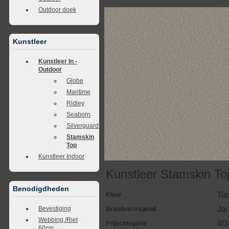
<<
terug naar overzicht
volgende
>>
<<
vorig
Outdoor doek
Kunstleer
Kunstleer In -
Outdoor
Globe
Maritime
Ridley
Seaborn
Silverguard
Stamskin
Top
Kunstleer Indoor
Kunstleer Stamskin To
Benodigdheden
Ta
Kleur
Ja
Bevestiging
Brandvertragend
Webbing /Riet
40
Prijscategorie
60cm.