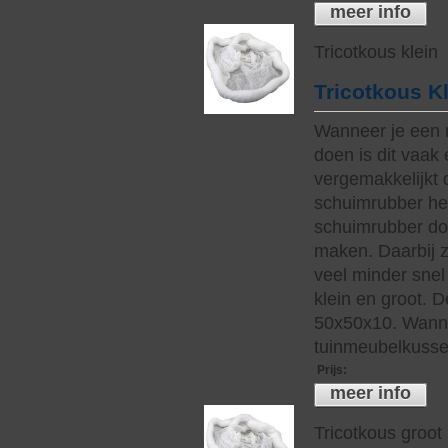
meer info
Tricotkous klein
Tricotkous K
Wanneer je een 
doen is dit vaak 
vergemakkelijkt 
schuimrubber hee
schuimrubber do
maken. Daarbij z
veel minder snel 
klein en groot. 
50x50x10. Wanne
tuinmeubelkussen
Prijs
:
meer info
Tricotkous groot