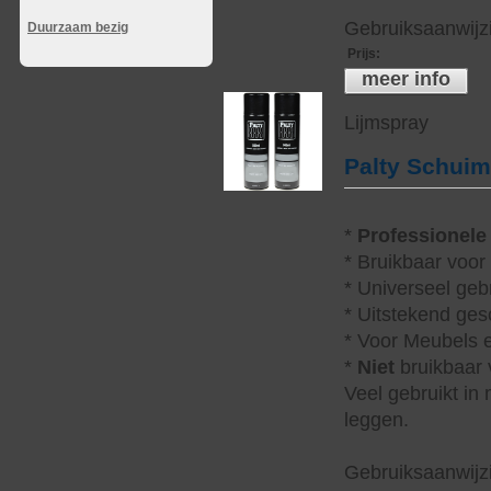
Gebruiksaanwijzi
Duurzaam bezig
Prijs
:
meer info
Lijmspray
Palty Schui
*
Professionele
* Bruikbaar voor
* Universeel geb
* Uitstekend ges
* Voor Meubels e
*
Niet
bruikbaar v
Veel gebruikt in
leggen.
Gebruiksaanwijzi