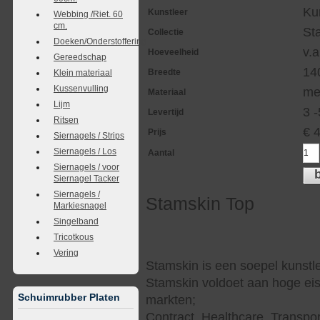
Ku
Kunstleer
Webbing /Riet. 60
cm.
St
Collectie
Doeken/Onderstoffering
v.a
Hoeveelheid
Gereedschap
14
Breedte
Klein materiaal
Kussenvulling
me
Materiaal
Lijm
3 
Levertijd
Ritsen
€
Prijs
Siernagels / Strips
Siernagels / Los
Aantal
Siernagels / voor
Siernagel Tacker
Siernagels /
Stamskin Top
Markiesnagel
Singelband
Tricotkous
Vering
Stamskin is een soepel kunstle
Stamskin voldoet aan hoge eis
Schuimrubber Platen
markten;
Contract, Healthcare, Transpor