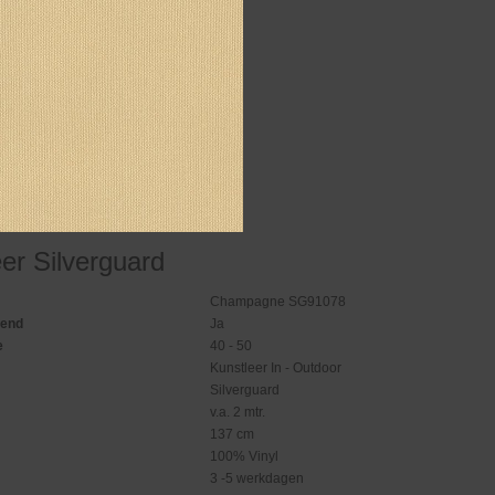
er Silverguard
Champagne SG91078
gend
Ja
e
40 - 50
Kunstleer In - Outdoor
Silverguard
v.a. 2 mtr.
137 cm
100% Vinyl
3 -5 werkdagen