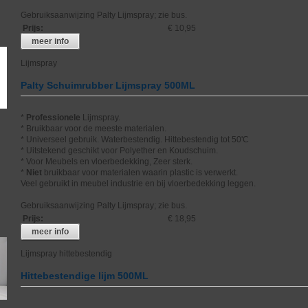
Gebruiksaanwijzing Palty Lijmspray; zie bus.
Prijs
:
€ 10,95
meer info
Lijmspray
Palty Schuimrubber Lijmspray 500ML
*
Professionele
Lijmspray.
* Bruikbaar voor de meeste materialen.
* Universeel gebruik. Waterbestendig. Hittebestendig tot 50'C
* Uitstekend geschikt voor Polyether en Koudschuim.
* Voor Meubels en vloerbedekking, Zeer sterk.
*
Niet
bruikbaar voor materialen waarin plastic is verwerkt.
Veel gebruikt in meubel industrie en bij vloerbedekking leggen.
Gebruiksaanwijzing Palty Lijmspray; zie bus.
Prijs
:
€ 18,95
meer info
Lijmspray hittebestendig
Hittebestendige lijm 500ML