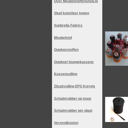
Over Meubelstoffenshop.nl
Skai/ kunstleer kopen
Sunbrella Fabrics
Meubelstof
Outdoorstoffen
Outdoor/ loungekussens
Kussenvulling
Zitzakvulling EPS Korrels
Schuimrubber op maat
Schuimrubber per plaat
Verzendkosten