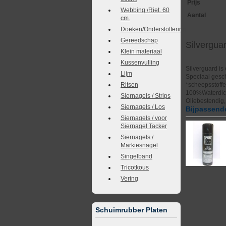
Prijs
Webbing /Riet. 60
Aantal
cm.
Doeken/Onderstoffering
Gereedschap
Silvergu
Klein materiaal
Kussenvulling
Silverguard is
Lijm
Speciaal gesch
Ritsen
*scheepsstoffer
100%Waterdicht
Siernagels / Strips
Oliebestendig,
Siernagels / Los
Bijpassende
Siernagels / voor
Siernagel Tacker
Siernagels /
Markiesnagel
Singelband
Tricotkous
Vering
Schuimrubber Platen