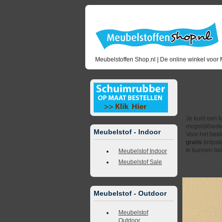
Meubelstoffen Shop.nl | De online winkel voor 
Ku
Je kunt een k
mogelijkhede
Meubelstof - Indoor
Voor het bekl
gratis
knipsta
te kunnen bek
Meubelstof Indoor
Meubelstof Sale
<<
terug naar 
Meubelstof - Outdoor
Meubelstof
Outdoor