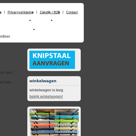
n
Privacyverklaring
Zakelijk / B2B
Contact
chuimrubber op maat
Materialen
Zakelijk / B2B
skai_kunstleer outdoor
opruimingsartikelen
stleer.
ijn veel
winkelwagen
elt een
winkelwagen is leeg
bekijk winkelwagen!