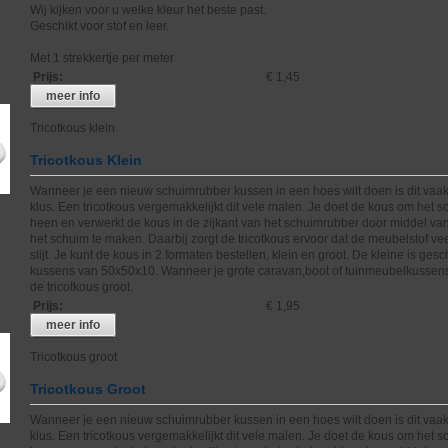
Wij kijken voor u welke kleur het beste past.
Geschikt voor stof en leer.
Met 1 strekkertje per meter
Prijs
:
€ 1,45
meer info
Tricotkous klein
Tricotkous Klein
Wanneer je een nieuw schuimrubber kussen in een hoes wilt doen is dit vaak
klus. Een tricotkous vergemakkelijkt dit vele malen. Je doet de kous om het 
heen en verwerkt de kous in de zijkant van het schuimrubber door middel va
het schuim te maken. Daarbij zorgt de tricotkous ervoor dat de meubelstof ve
slijt. Je kunt de kous in 2 formaten bestellen, klein en groot. De kleine is gesc
kussens van 50x50x10. Wanneer je grote caravan,boot of tuinmeubelkussens
de tricotkous groot.
Prijs
:
€ 1,95
meer info
Tricotkous groot
Tricotkous Groot
Wanneer je een nieuw schuimrubber kussen in een hoes wilt doen is dit vaak
klus. Een tricotkous vergemakkelijkt dit vele malen. Je doet de kous om het 