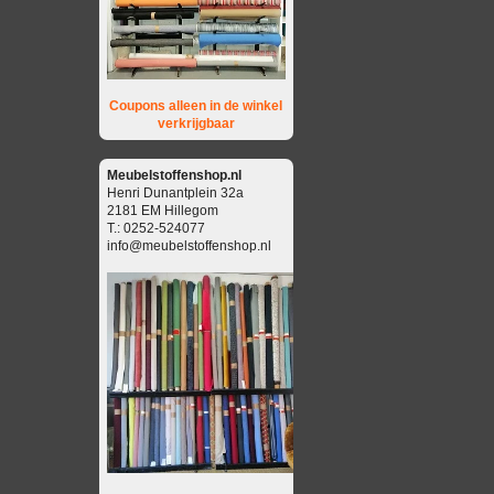
Coupons alleen in de winkel
verkrijgbaar
Meubelstoffenshop.nl
Henri Dunantplein 32a
2181 EM Hillegom
T.: 0252-524077
info@meubelstoffenshop.nl