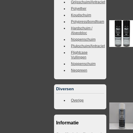
Grijsschuim/Antraciet
Polyether
Koudschuim
Polypress/bondfoam
Hardschuim /
Alveobloc
Noppenschuim
Plukschuim/Antraciet
Flightcase
Vullingen
Noppenschuim
Neopreen
Diversen
Overige
Informatie