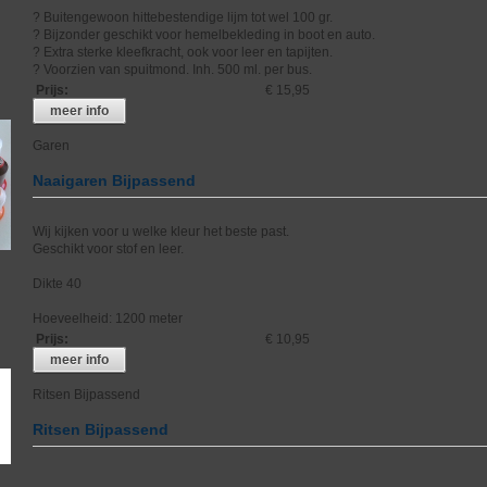
? Buitengewoon hittebestendige lijm tot wel 100 gr.
? Bijzonder geschikt voor hemelbekleding in boot en auto.
? Extra sterke kleefkracht, ook voor leer en tapijten.
? Voorzien van spuitmond. Inh. 500 ml. per bus.
Prijs
:
€ 15,95
meer info
Garen
Naaigaren Bijpassend
Wij kijken voor u welke kleur het beste past.
Geschikt voor stof en leer.
Dikte 40
Hoeveelheid: 1200 meter
Prijs
:
€ 10,95
meer info
Ritsen Bijpassend
Ritsen Bijpassend