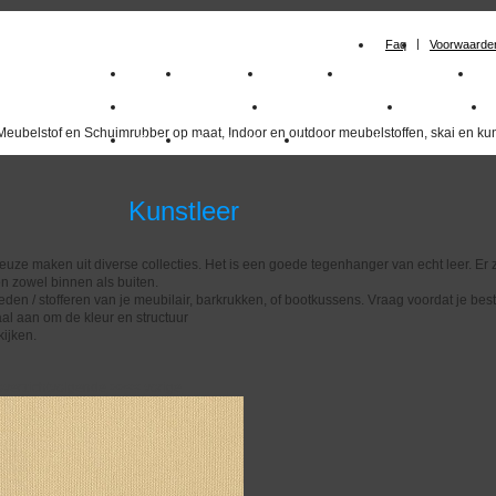
Faq
Voorwaarde
Home
Meubelstof
Kunstleer
Schuimrubberplaten
S
milano_outdoorstoffen
skai kunstleer kopen
outdoorstof
Meubelstof en Schuimrubber op maat, Indoor en outdoor meubelstoffen, skai en kun
Outlet
Meubelstof indoor
duurzaam
nstleer
euze maken uit diverse collecties. Het is een goede tegenhanger van echt leer. Er z
n zowel binnen als buiten.
eden / stofferen van je meubilair, barkrukken, of bootkussens. Vraag voordat je best
al aan om de kleur en structuur
ijken.
overzicht
volgende
>>
<<
vorige