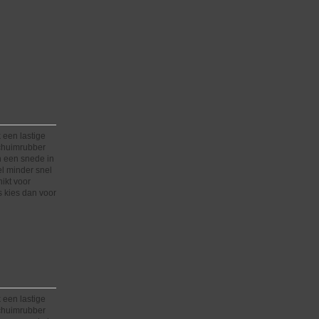
 een lastige
schuimrubber
n een snede in
el minder snel
hikt voor
 kies dan voor
 een lastige
schuimrubber