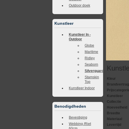
Outdoor doek
Kunstleer
Kunstleer In -
Outdoor
Globe
Maritime
Ridley
Seaborn
Kunstle
Silverguard
Stamskin
Kleur
Top
Brandvertra
Kunstleer Indoor
Prijscategori
Kunstleer
Collectie
Benodigdheden
Hoeveelheid
Breedte
Bevestiging
Materiaal
Webbing /Riet
Levertijd
60cm.