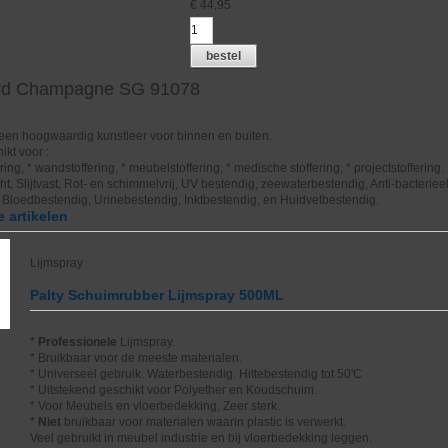
€
44,95
bestel
ard Champagne SG 91078
 een hoogwaardig kunstleer voor binnen en buiten.
ikt voor :
ing, * wandstoffering, * meubelstoffering, * medische stoffering, * projectstoffering.
, Slijtvast, Rot- en schimmelvrij, UV bestendig, zeewaterbestendig, Anti-bacterieel
 Bloedbestendig, Urinebestendig, Inktbestendig, en Huidvetbestendig.
 artikelen
Lijmspray
Palty Schuimrubber Lijmspray 500ML
*
Professionele
Lijmspray.
* Bruikbaar voor de meeste materialen.
* Universeel gebruik. Waterbestendig. Hittebestendig tot 50'C
* Uitstekend geschikt voor Polyether en Koudschuim.
* Voor Meubels en vloerbedekking, Zeer sterk.
*
Niet
bruikbaar voor materialen waarin plastic is verwerkt.
Veel gebruikt in meubel industrie en bij vloerbedekking leggen.