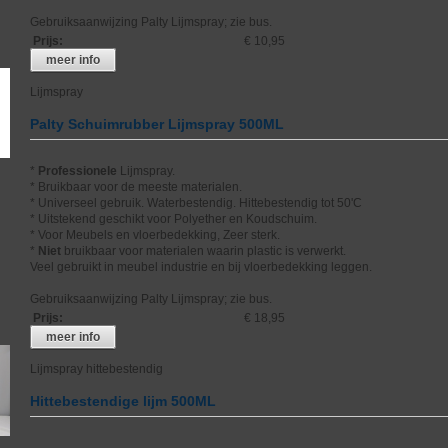
Gebruiksaanwijzing Palty Lijmspray; zie bus.
Prijs
:
€ 10,95
meer info
Lijmspray
Palty Schuimrubber Lijmspray 500ML
*
Professionele
Lijmspray.
* Bruikbaar voor de meeste materialen.
* Universeel gebruik. Waterbestendig. Hittebestendig tot 50'C
* Uitstekend geschikt voor Polyether en Koudschuim.
* Voor Meubels en vloerbedekking, Zeer sterk.
*
Niet
bruikbaar voor materialen waarin plastic is verwerkt.
Veel gebruikt in meubel industrie en bij vloerbedekking leggen.
Gebruiksaanwijzing Palty Lijmspray; zie bus.
Prijs
:
€ 18,95
meer info
Lijmspray hittebestendig
Hittebestendige lijm 500ML