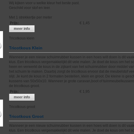
Wij kijken voor u welke kleur het beste past.
Geschikt voor stof en leer.
Met 1 strekkertje per meter
Prijs
:
€ 1,45
meer info
Tricotkous klein
Tricotkous Klein
Wanneer je een nieuw schuimrubber kussen in een hoes wilt doen is dit vaak
klus. Een tricotkous vergemakkelijkt dit vele malen. Je doet de kous om het 
heen en verwerkt de kous in de zijkant van het schuimrubber door middel va
het schuim te maken. Daarbij zorgt de tricotkous ervoor dat de meubelstof ve
slijt. Je kunt de kous in 2 formaten bestellen, klein en groot. De kleine is gesc
kussens van 50x50x10. Wanneer je grote caravan,boot of tuinmeubelkussens
de tricotkous groot.
Prijs
:
€ 1,95
meer info
Tricotkous groot
Tricotkous Groot
Wanneer je een nieuw schuimrubber kussen in een hoes wilt doen is dit vaak
klus. Een tricotkous vergemakkelijkt dit vele malen. Je doet de kous om het 