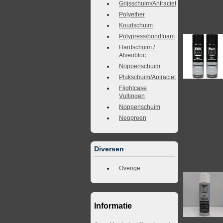
Grijsschuim/Antraciet
Polyether
Koudschuim
Polypress/bondfoam
Hardschuim /
Alveobloc
Noppenschuim
Plukschuim/Antraciet
Flightcase
Vullingen
Noppenschuim
Neopreen
Diversen
Overige
Informatie