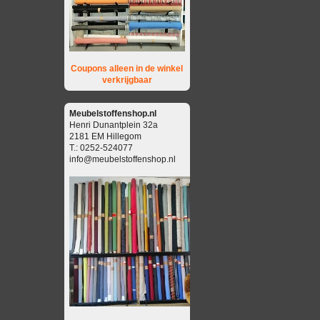
Coupons alleen in de winkel
verkrijgbaar
Meubelstoffenshop.nl
Henri Dunantplein 32a
2181 EM Hillegom
T.: 0252-524077
info@meubelstoffenshop.nl