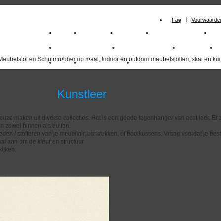
Faq
Voorwaarde
Home
Meubelstof
Kunstleer
Schuimrubberplaten
S
milano_outdoorstoffen
skai kunstleer kopen
outdoorstof
Meubelstof en Schuimrubber op maat, Indoor en outdoor meubelstoffen, skai en kun
Outlet
Meubelstof indoor
duurzaam
nstleer
euze maken uit diverse collecties. Het is een goede tegenhanger van echt leer. Er z
n zowel binnen als buiten.
eden / stofferen van je meubilair, barkrukken, of bootkussens. Vraag voordat je best
al aan om de kleur en structuur
ijken.
overzicht
volgende
>>
<<
vorige