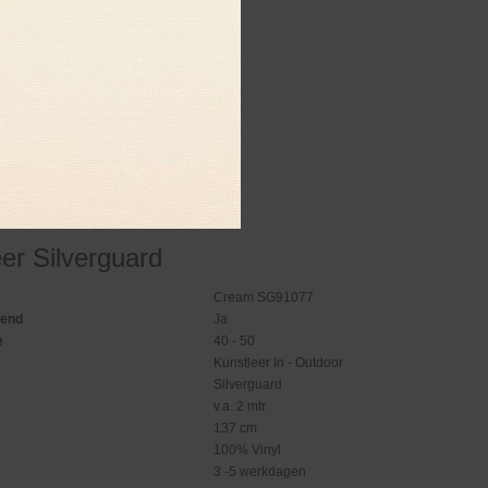
er Silverguard
Cream SG91077
gend
Ja
e
40 - 50
Kunstleer In - Outdoor
Silverguard
v.a. 2 mtr.
137 cm
100% Vinyl
3 -5 werkdagen