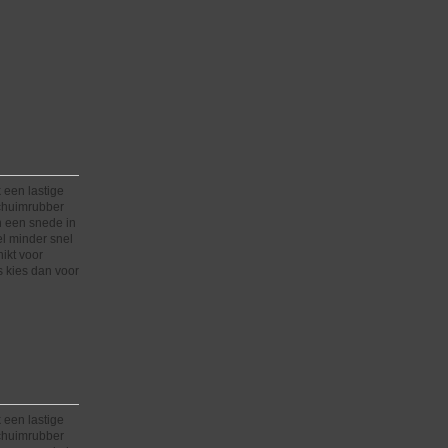
 een lastige
schuimrubber
n een snede in
el minder snel
hikt voor
 kies dan voor
 een lastige
schuimrubber