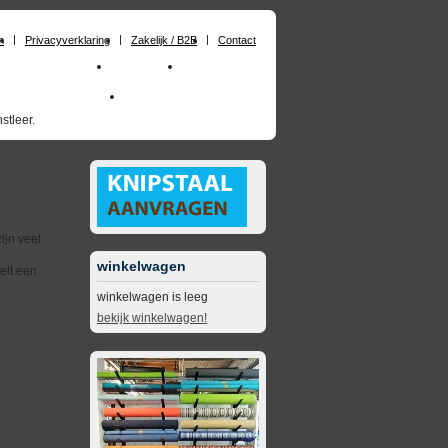
n
Privacyverklaring
Zakelijk / B2B
Contact
chuimrubber op maat
Materialen
Zakelijk / B2B
skai_kunstleer outdoor
opruimingsartikelen
stleer.
ijn veel
winkelwagen
elt een
winkelwagen is leeg
bekijk winkelwagen!