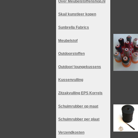
Over Meubelstoffenshop.nl
Skai/ kunstleer kopen
Sunbrella Fabrics
Meubelstof
Outdoorstoffen
Outdoor/ loungekussens
Kussenvulling
Zitzakvulling EPS Korrels
Schuimrubber op maat
Schuimrubber per plaat
Verzendkosten