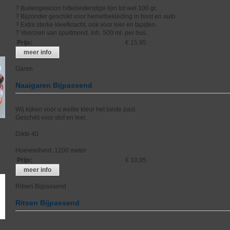
? Buitengewoon hittebestendige lijm tot wel 100 gr.
? Bijzonder geschikt voor hemelbekleding in boot en auto.
? Extra sterke kleefkracht, ook voor leer en tapijten.
? Voorzien van spuitmond. Inh. 500 ml. per bus.
Prijs
:
€ 15,95
meer info
Garen
Naaigaren Bijpassend
Wij kijken voor u welke kleur het beste past.
Geschikt voor stof en leer.
Dikte 40
Hoeveelheid: 1200 meter
Prijs
:
€ 10,95
meer info
Ritsen Bijpassend
Ritsen Bijpassend