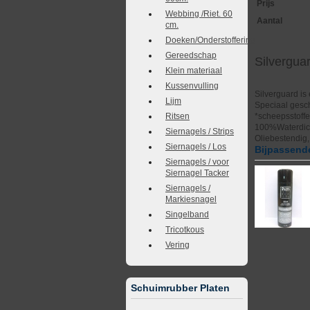
Prijs
Webbing /Riet. 60
Aantal
cm.
Doeken/Onderstoffering
Gereedschap
Silvergu
Klein materiaal
Kussenvulling
Silverguard is
Lijm
Speciaal gesch
Ritsen
*scheepsstoffer
100%Waterdicht
Siernagels / Strips
Oliebestendig,
Siernagels / Los
Bijpassende
Siernagels / voor
Siernagel Tacker
Siernagels /
Markiesnagel
Singelband
Tricotkous
Vering
Schuimrubber Platen