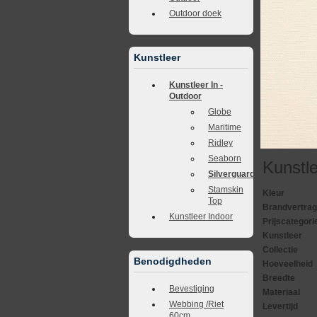
Outdoor doek
Kunstleer
Kunstleer In -
Outdoor
Globe
Maritime
Ridley
Seaborn
Kunstle
Silverguard
Stamskin
Kleur
Top
Brandvertra
Kunstleer Indoor
Prijscategori
Kunstleer
Collectie
Benodigdheden
Hoeveelheid
Breedte
Bevestiging
Materiaal
Webbing /Riet
Levertijd
60cm.