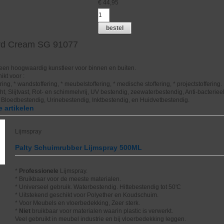
€
44,95
bestel
ard Cream SG 91077
 een hoogwaardig kunstleer voor binnen en buiten.
ikt voor :
ing, * wandstoffering, * meubelstoffering, * medische stoffering, * projectstoffering.
, Slijtvast, Rot- en schimmelvrij, UV bestendig, zeewaterbestendig, Anti-bacterieel
 Bloedbestendig, Urinebestendig, Inktbestendig, en Huidvetbestendig.
 artikelen
Lijmspray
Palty Schuimrubber Lijmspray 500ML
*
Professionele
Lijmspray.
* Bruikbaar voor de meeste materialen.
* Universeel gebruik. Waterbestendig. Hittebestendig tot 50'C
* Uitstekend geschikt voor Polyether en Koudschuim.
* Voor Meubels en vloerbedekking, Zeer sterk.
*
Niet
bruikbaar voor materialen waarin plastic is verwerkt.
Veel gebruikt in meubel industrie en bij vloerbedekking leggen.