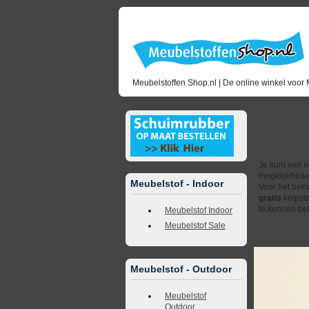
Meubelstoffen Shop.nl | De online winkel voor 
Ku
Je kunt een k
mogelijkhede
Meubelstof - Indoor
Voor het bekl
gratis
knipsta
te kunnen bek
Meubelstof Indoor
Meubelstof Sale
<<
terug naar 
Meubelstof - Outdoor
Meubelstof
Outdoor