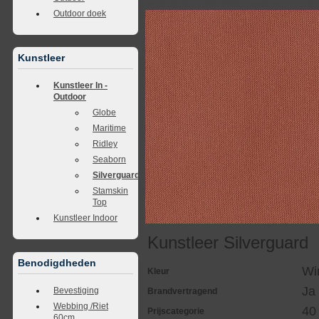
<<
terug naar overzicht
volgende
>>
<<
vorig
Outdoor doek
Kunstleer
Kunstleer In -
Outdoor
Globe
Maritime
Ridley
Seaborn
Silverguard
Stamskin
Top
Kunstleer Indoor
Kunstleer Silverguard
Benodigdheden
Wi
Kleur
Ja
Bevestiging
Brandvertragend
Webbing /Riet
40
Prijscategorie
60cm.