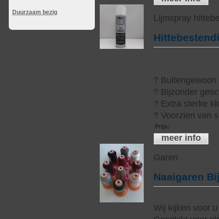
Duurzaam bezig
Lijmspray hitteb
Hittebestend
? Buitengewoon h
? Bijzonder gesc
? Extra sterke kl
? Voorzien van s
Prijs
:
meer info
Garen
Naaigaren Bi
Wij kijken voor u