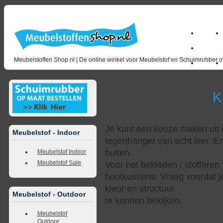
Home
milano_
Meubelstoffen Shop.nl | De online winkel voor Meubelstof en Schuimrubber op
Outlet
Kunstl
Je kunt een keuze maken uit d
Meubelstof - Indoor
tegenhanger van echt leer. Er
buiten.
Meubelstof Indoor
Meubelstof Sale
Voor het bekleden / stofferen 
bootkussens. Vraag voordat j
kleur en structuur
Meubelstof - Outdoor
te kunnen bekijken.
Meubelstof
Outdoor