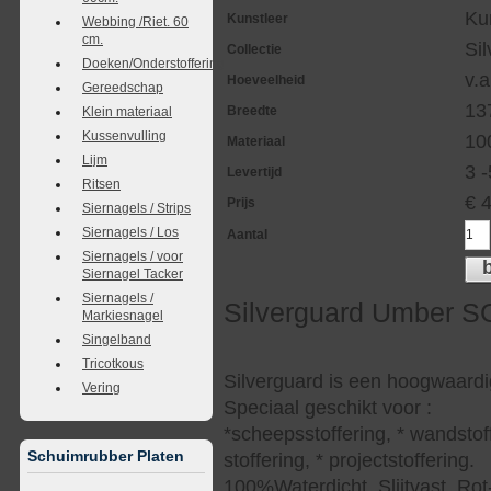
Ku
Kunstleer
Webbing /Riet. 60
cm.
Si
Collectie
Doeken/Onderstoffering
v.a
Hoeveelheid
Gereedschap
13
Breedte
Klein materiaal
Kussenvulling
10
Materiaal
Lijm
3 
Levertijd
Ritsen
€
Prijs
Siernagels / Strips
Siernagels / Los
Aantal
Siernagels / voor
Siernagel Tacker
Siernagels /
Silverguard Umber S
Markiesnagel
Singelband
Tricotkous
Silverguard is een hoogwaardi
Vering
Speciaal geschikt voor :
*scheepsstoffering, * wandstof
Schuimrubber Platen
stoffering, * projectstoffering.
100%Waterdicht, Slijtvast, Rot