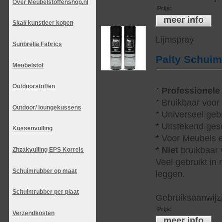
Over Meubelstoffenshop.nl
Prijs
:
meer info
Skai/ kunstleer kopen
Lijmspray
Sunbrella Fabrics
Palty Schui
Meubelstof
Outdoorstoffen
*
Professionele
* Bruikbaar voor
Outdoor/ loungekussens
* Universeel geb
* Uitstekend ges
Kussenvulling
* Voor Meubels e
*
Niet
bruikbaar v
Zitzakvulling EPS Korrels
Veel gebruikt in
Schuimrubber op maat
leggen.
Schuimrubber per plaat
Gebruiksaanwijzi
Prijs
:
Verzendkosten
meer info