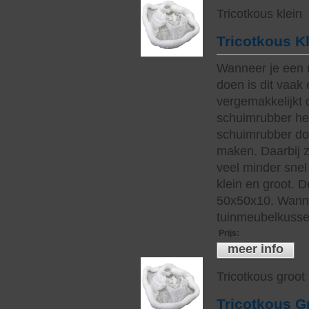
Tricotkous klein
Tricotkous K
Wanneer je een 
doen is dit vaak 
vergemakkelijkt 
schuimrubber hee
schuimrubber do
maken. Daarbij z
veel minder snel 
klein en groot. 
50x50x10. Wanne
tuinmeubelkussen
Prijs
:
meer info
Tricotkous groot
Tricotkous G