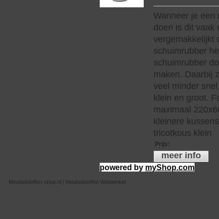
Wanneer je een 
doen is dit vaak 
vergemakkelijkt 
schuimrubber hee
schuimrubber do
maken. Daarbij z
veel minder snel 
klein en groot. 
maximaal 220x60
kleinere kussen
tricotkous klein
Prijs
:
meer info
powered by
myShop.com
Meubelstoffen-shop.nl | Meubelstoffen Webwinkel