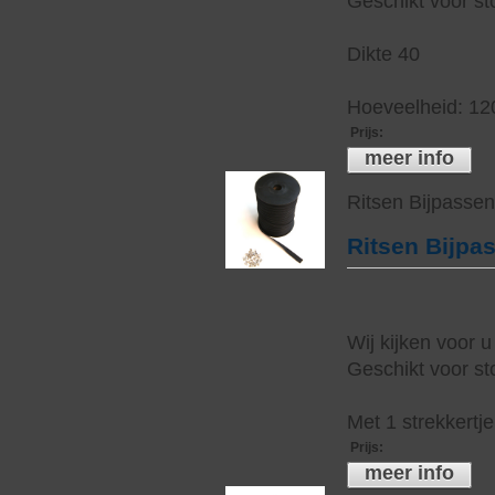
Geschikt voor sto
Dikte 40
Hoeveelheid: 12
Prijs
:
meer info
Ritsen Bijpasse
Ritsen Bijpa
Wij kijken voor u
Geschikt voor sto
Met 1 strekkertj
Prijs
:
meer info