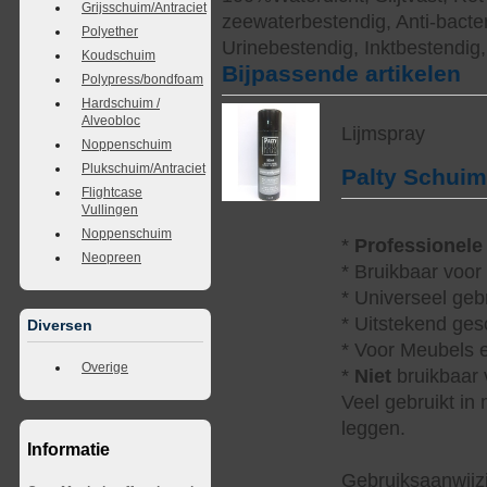
Grijsschuim/Antraciet
zeewaterbestendig, Anti-bacter
Polyether
Urinebestendig, Inktbestendig
Koudschuim
Bijpassende artikelen
Polypress/bondfoam
Hardschuim /
Alveobloc
Lijmspray
Noppenschuim
Plukschuim/Antraciet
Palty Schui
Flightcase
Vullingen
Noppenschuim
*
Professionele
Neopreen
* Bruikbaar voor
* Universeel geb
* Uitstekend ges
Diversen
* Voor Meubels e
Overige
*
Niet
bruikbaar v
Veel gebruikt in
leggen.
Informatie
Gebruiksaanwijzi