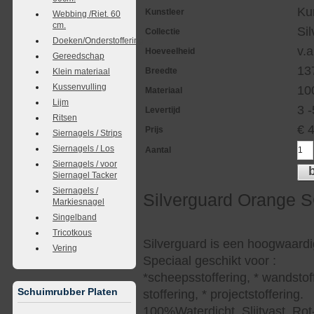
Ku
Kunstleer
Webbing /Riet. 60
cm.
Si
Collectie
Doeken/Onderstoffering
v.a
Hoeveelheid
Gereedschap
13
Breedte
Klein materiaal
Kussenvulling
10
Materiaal
Lijm
3 
Levertijd
Ritsen
€
Prijs
Siernagels / Strips
Siernagels / Los
Aantal
Siernagels / voor
Siernagel Tacker
Siernagels /
Silverguard Orange 
Markiesnagel
Singelband
Tricotkous
Silverguard is een hoogwaardi
Vering
Speciaal geschikt voor :
*scheepsstoffering, * wandstof
Schuimrubber Platen
stoffering, * projectstoffering.
100%Waterdicht, Slijtvast, Rot