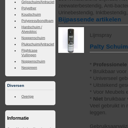
Grijsschuim/Antraciet
zeewaterbestendig, Anti-bacter
Polyether
Urinebestendig, Inktbestendig
Koudschuim
Bijpassende artikelen
Polypress/bondfoam
Hardschuim /
Alveobloc
Lijmspray
Noppenschuim
Plukschuim/Antraciet
Palty Schui
Flightcase
Vullingen
Noppenschuim
*
Professionele
Neopreen
* Bruikbaar voor
* Universeel geb
* Uitstekend ges
Diversen
* Voor Meubels e
Overige
*
Niet
bruikbaar v
Veel gebruikt in
leggen.
Informatie
Gebruiksaanwijzi