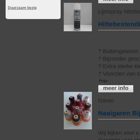
Duurzaam bezig
Lijmspray hitteb
Hittebestend
? Buitengewoon h
? Bijzonder gesc
? Extra sterke kl
? Voorzien van s
Prijs
:
meer info
Garen
Naaigaren Bi
Wij kijken voor u