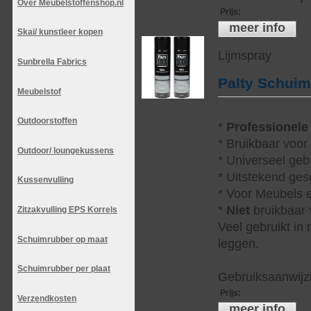
Over Meubelstoffenshop.nl
Prijs
:
meer info
Skai/ kunstleer kopen
Lijmspray
Sunbrella Fabrics
Palty Schui
Meubelstof
Outdoorstoffen
*
Professionele
* Bruikbaar voor
Outdoor/ loungekussens
* Universeel geb
* Uitstekend ges
Kussenvulling
* Voor Meubels e
*
Niet
bruikbaar v
Zitzakvulling EPS Korrels
Veel gebruikt in
Schuimrubber op maat
leggen.
Schuimrubber per plaat
Gebruiksaanwijzi
Prijs
:
Verzendkosten
meer info