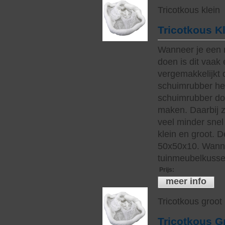
Tricotkous klein
Tricotkous K
Wanneer je een 
doen is dit vaak 
vergemakkelijkt 
schuimrubber hee
schuimrubber do
maken. Daarbij z
veel minder snel 
klein en groot. 
50x50x10. Wanne
tuinmeubelkussen
Prijs
:
meer info
Tricotkous groot
Tricotkous G