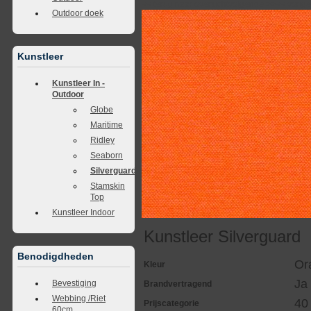
<<
terug naar overzicht
volgende
>>
<<
vorig
Outdoor doek
Kunstleer
Kunstleer In -
Outdoor
Globe
Maritime
Ridley
Seaborn
Silverguard
Stamskin
Top
Kunstleer Indoor
Kunstleer Silverguard
Benodigdheden
Or
Kleur
Ja
Bevestiging
Brandvertragend
Webbing /Riet
40
Prijscategorie
60cm.