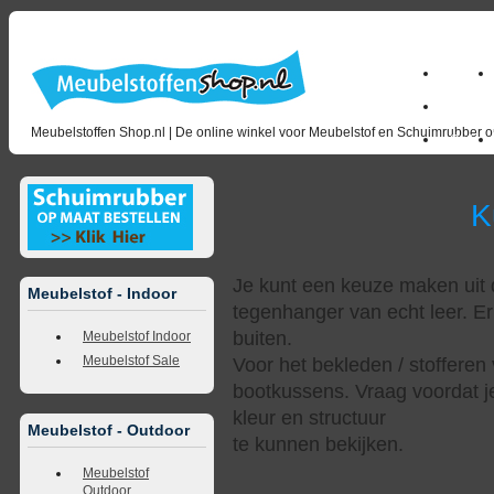
Home
milano_
Meubelstoffen Shop.nl | De online winkel voor Meubelstof en Schuimrubber op
Outlet
Kunstl
Je kunt een keuze maken uit d
Meubelstof - Indoor
tegenhanger van echt leer. Er
buiten.
Meubelstof Indoor
Meubelstof Sale
Voor het bekleden / stofferen 
bootkussens. Vraag voordat j
kleur en structuur
Meubelstof - Outdoor
te kunnen bekijken.
Meubelstof
Outdoor