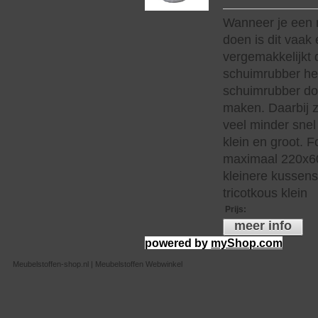
Wanneer je een 
doen is dit vaak 
vergemakkelijkt 
schuimrubber hee
schuimrubber do
maken. Daarbij z
veel minder snel 
klein en groot. 
maximaal 220x60
kleinere kussen
tricotkous klein
Prijs
:
meer info
powered by
myShop.com
Meubelstoffen-shop.nl | Meubelstoffen Webwinkel