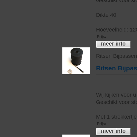
Geschikt voor sto
Dikte 40
Hoeveelheid: 12
Prijs
:
meer info
Ritsen Bijpasse
Ritsen Bijpa
Wij kijken voor u
Geschikt voor sto
Met 1 strekkertj
Prijs
:
meer info