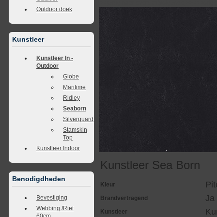
<<
terug naar overzicht
volgende
>>
<<
vorig
Outdoor doek
Kunstleer
Kunstleer In -
Outdoor
Globe
Maritime
Ridley
Seaborn
Silverguard
Stamskin
Top
Kunstleer Indoor
Kunstleer Sea Born
Benodigdheden
Pi
Kleur
Ja
Bevestiging
Brandvertragend
Webbing /Riet
Ku
Kunstleer
60cm.