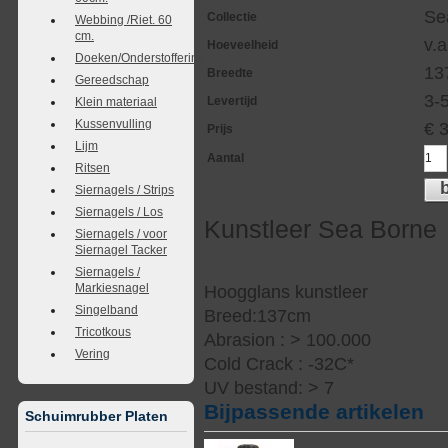
Se
Collectie
Webbing /Riet. 60
cm.
v.a
Hoeveelheid
Doeken/Onderstoffering
13
Breedte
Gereedschap
3-
Levertijd
Klein materiaal
Kussenvulling
€
Prijs
Lijm
Aantal
Ritsen
Siernagels / Strips
Siernagels / Los
Kunstleer Sea Borne
Siernagels / voor
Siernagel Tacker
Siernagels /
Markiesnagel
Hoogglans kunstleer
Singelband
Breed:137cm
Tricotkous
Abrasion : > 100.000
Vering
Cold Crack : -32C*
UV bestand: > 7
Bijpassende artikelen
Schuimrubber Platen