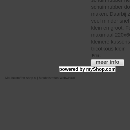
schuimrubber hee
schuimrubber do
maken. Daarbij z
veel minder snel 
klein en groot. 
maximaal 220x60
kleinere kussen
tricotkous klein
Prijs
:
meer info
powered by
myShop.com
Meubelstoffen-shop.nl | Meubelstoffen Webwinkel