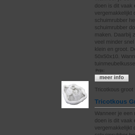
doen is dit vaak 
vergemakkelijkt 
schuimrubber hee
schuimrubber do
maken. Daarbij z
veel minder snel 
klein en groot. 
50x50x10. Wanne
tuinmeubelkussen
Prijs
:
meer info
Tricotkous groot
Tricotkous G
Wanneer je een 
doen is dit vaak 
vergemakkelijkt 