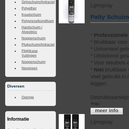
Grijsschuim/Antraciet
Lijmspray
Polyether
Koudschuim
Palty Schui
Polypress/bondfoam
Hardschuim /
Alveobloc
*
Professionele
Noppenschuim
* Bruikbaar voor
Plukschuim/Antraciet
* Universeel geb
Flightcase
* Uitstekend ges
Vullingen
Noppenschuim
* Voor Meubels e
Neopreen
*
Niet
bruikbaar v
Veel gebruikt in
leggen.
Diversen
Gebruiksaanwijzi
Overige
Prijs
:
meer info
Informatie
Lijmspray