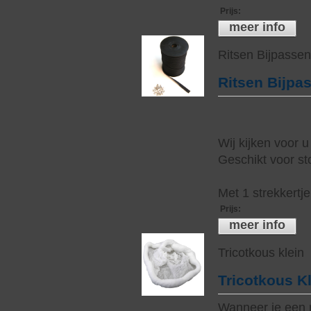
Prijs
:
meer info
Ritsen Bijpasse
Ritsen Bijpa
Wij kijken voor u
Geschikt voor sto
Met 1 strekkertj
Prijs
:
meer info
Tricotkous klein
Tricotkous K
Wanneer je een 