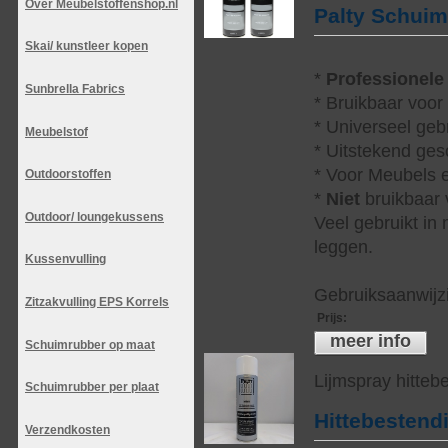
Over Meubelstoffenshop.nl
Palty Schui
Skai/ kunstleer kopen
*
Professionele
Sunbrella Fabrics
* Bruikbaar voor
* Universeel geb
Meubelstof
* Uitstekend ges
* Voor Meubels e
Outdoorstoffen
*
Niet
bruikbaar v
Outdoor/ loungekussens
Veel gebruikt in
leggen.
Kussenvulling
Gebruiksaanwijzi
Zitzakvulling EPS Korrels
Prijs
:
meer info
Schuimrubber op maat
Lijmspray hitteb
Schuimrubber per plaat
Hittebestend
Verzendkosten