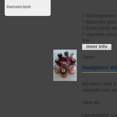
Duurzaam bezig
? Buitengewoon h
? Bijzonder gesc
? Extra sterke kl
? Voorzien van s
Prijs
:
meer info
Garen
Naaigaren Bi
Wij kijken voor u
Geschikt voor sto
Dikte 40
Hoeveelheid: 12