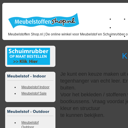
Home
milano_
Meubelstoffen Shop.nl | De online winkel voor Meubelstof en Schuimrubber op
Outlet
Kunstl
Je kunt een keuze maken uit d
Meubelstof - Indoor
tegenhanger van echt leer. Er
buiten.
Meubelstof Indoor
Meubelstof Sale
Voor het bekleden / stofferen 
bootkussens. Vraag voordat j
kleur en structuur
Meubelstof - Outdoor
te kunnen bekijken.
Meubelstof
Outdoor