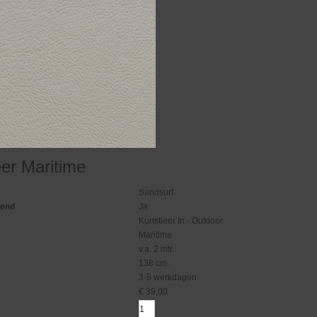
eer Maritime
Sandsurf
gend
Ja
Kunstleer In - Outdoor
Maritime
v.a. 2 mtr.
138 cm.
3-5 werkdagen
€
39,00