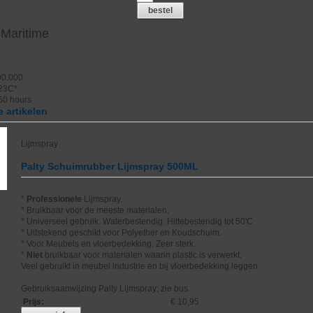
bestel
 Maritime
00.000
 23C*
50 hours
 artikelen
Lijmspray
Palty Schuimrubber Lijmspray 500ML
*
Professionele
Lijmspray.
* Bruikbaar voor de meeste materialen.
* Universeel gebruik. Waterbestendig. Hittebestendig tot 50'C
* Uitstekend geschikt voor Polyether en Koudschuim.
* Voor Meubels en vloerbedekking, Zeer sterk.
*
Niet
bruikbaar voor materialen waarin plastic is verwerkt.
Veel gebruikt in meubel industrie en bij vloerbedekking leggen.
Gebruiksaanwijzing Palty Lijmspray; zie bus.
Prijs
:
€ 10,95