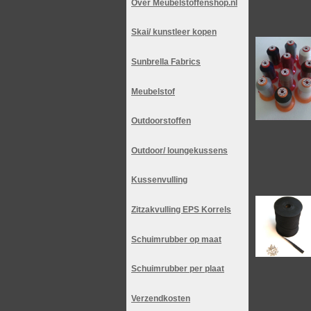
Over Meubelstoffenshop.nl
Skai/ kunstleer kopen
Sunbrella Fabrics
Meubelstof
Outdoorstoffen
Outdoor/ loungekussens
Kussenvulling
Zitzakvulling EPS Korrels
Schuimrubber op maat
Schuimrubber per plaat
Verzendkosten