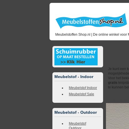
Meubelstoffen Shop.nl | De online winkel voor 
Ku
Je kunt een k
mogelijkhede
Meubelstof - Indoor
Voor het bekl
gratis
knipsta
te kunnen bek
Meubelstof Indoor
Meubelstof Sale
<<
terug naar 
Meubelstof - Outdoor
Meubelstof
Outdoor