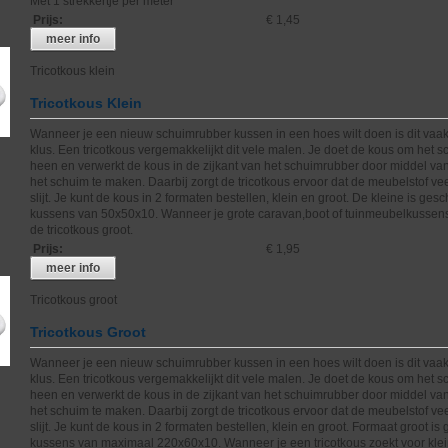
Met 1 strekkertje per meter
Prijs
:
€ 1,45
meer info
Tricotkous klein
Tricotkous Klein
Wanneer je een nieuw schuimrubber kussen in een hoes wilt doen is dit vaak
klus. Een tricotkous vergemakkelijkt dit vele malen. Je doet de kous om het 
heen en verwerkt de kous in de zijkant van het schuimrubber door middel va
het schuim te maken. Daarbij zorgt de tricotkous ervoor dat de meubelstof ve
slijt. Je kunt de kous in 2 formaten bestellen, klein en groot. De kleine is gesc
kussens van 50x50x10. Wanneer je grote caravan,boot of tuinmeubelkussens
de tricotkous groot.
Prijs
:
€ 1,95
meer info
Tricotkous groot
Tricotkous Groot
Wanneer je een nieuw schuimrubber kussen in een hoes wilt doen is dit vaak
klus. Een tricotkous vergemakkelijkt dit vele malen. Je doet de kous om het 
heen en verwerkt de kous in de zijkant van het schuimrubber door middel va
het schuim te maken. Daarbij zorgt de tricotkous ervoor dat de meubelstof ve
slijt. Je kunt de kous in 2 formaten bestellen, klein en groot. Formaat groot is
kussens van maximaal 220x60x10. Wanneer je een tricotkous zoekt voor kle