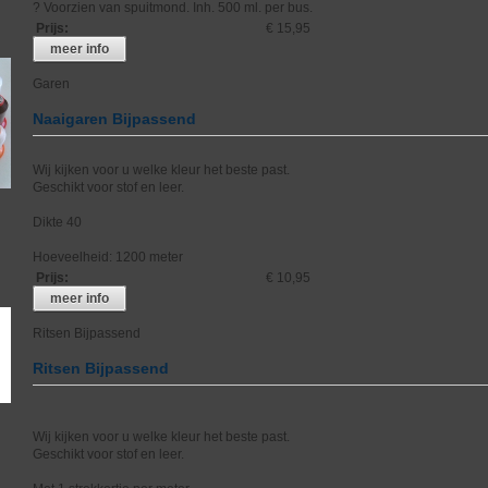
? Voorzien van spuitmond. Inh. 500 ml. per bus.
Prijs
:
€ 15,95
meer info
Garen
Naaigaren Bijpassend
Wij kijken voor u welke kleur het beste past.
Geschikt voor stof en leer.
Dikte 40
Hoeveelheid: 1200 meter
Prijs
:
€ 10,95
meer info
Ritsen Bijpassend
Ritsen Bijpassend
Wij kijken voor u welke kleur het beste past.
Geschikt voor stof en leer.