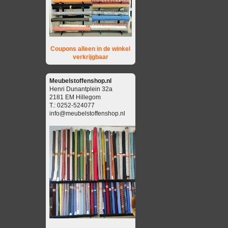
Coupons alleen in de winkel
verkrijgbaar
Meubelstoffenshop.nl
Henri Dunantplein 32a
2181 EM Hillegom
T.: 0252-524077
info@meubelstoffenshop.nl