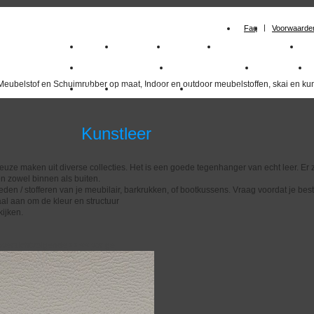
Faq
Voorwaarde
Home
Meubelstof
Kunstleer
Schuimrubberplaten
S
milano_outdoorstoffen
skai kunstleer kopen
outdoorstof
Meubelstof en Schuimrubber op maat, Indoor en outdoor meubelstoffen, skai en kun
Outlet
Meubelstof indoor
duurzaam
nstleer
euze maken uit diverse collecties. Het is een goede tegenhanger van echt leer. Er z
n zowel binnen als buiten.
eden / stofferen van je meubilair, barkrukken, of bootkussens. Vraag voordat je best
al aan om de kleur en structuur
ijken.
overzicht
volgende
>>
<<
vorige