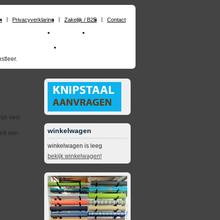
n
Privacyverklaring
Zakelijk / B2B
Contact
chuimrubber op maat
Materialen
Zakelijk / B2B
skai_kunstleer outdoor
opruimingsartikelen
stleer.
ijn veel
winkelwagen
elt een
winkelwagen is leeg
bekijk winkelwagen!