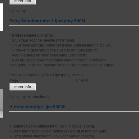
meer info
Lijmspray
Palty Schuimrubber Lijmspray 500ML
*
Professionele
Lijmspray.
* Bruikbaar voor de meeste materialen.
* Universeel gebruik. Waterbestendig. Hittebestendig tot 50'C
* Uitstekend geschikt voor Polyether en Koudschuim.
* Voor Meubels en vloerbedekking, Zeer sterk.
*
Niet
bruikbaar voor materialen waarin plastic is verwerkt.
Veel gebruikt in meubel industrie en bij vloerbedekking leggen.
Gebruiksaanwijzing Palty Lijmspray; zie bus.
Prijs
:
€ 18,95
meer info
Lijmspray hittebestendig
Hittebestendige lijm 500ML
? Buitengewoon hittebestendige lijm tot wel 100 gr.
? Bijzonder geschikt voor hemelbekleding in boot en auto.
? Extra sterke kleefkracht, ook voor leer en tapijten.