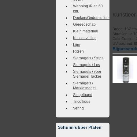
Webbing /Riet. 60
cm.
Kunstleer
Doeken/Onderstoffering
Gereedschap
Breed :137 cm
Klein materiaal
Abrasion : > 1
Kussenvulling
Cold Crack : -
UV bestand: 8
Lijm
Bijpassende
Ritsen
Siernagels / Strips
Siernagels / Los
Siernagels / voor
Siernagel Tacker
Siernagels /
Markiesnagel
Singelband
Tricotkous
Vering
Schuimrubber Platen