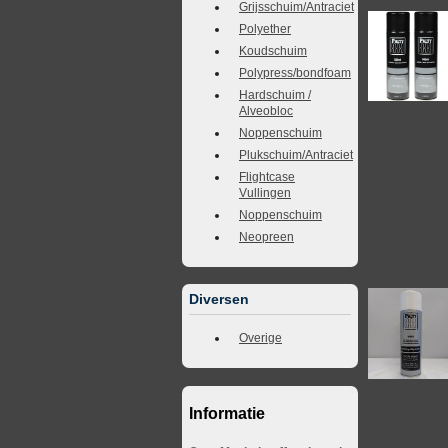
Grijsschuim/Antraciet
Polyether
Koudschuim
Polypress/bondfoam
Hardschuim /
Alveobloc
Noppenschuim
Plukschuim/Antraciet
Flightcase
Vullingen
Noppenschuim
Neopreen
Diversen
Overige
Informatie