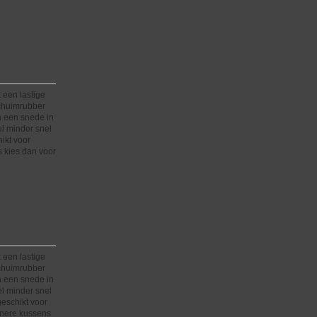
 een lastige
schuimrubber
n een snede in
el minder snel
hikt voor
 kies dan voor
 een lastige
schuimrubber
n een snede in
el minder snel
 geschikt voor
inere kussens