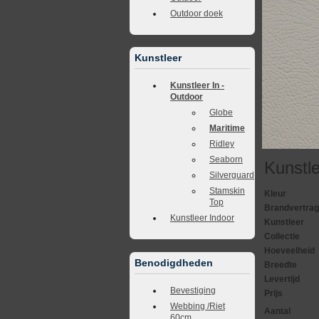
Outdoor doek
Kunstleer
Kunstleer In -
Outdoor
Globe
Maritime
Ridley
Seaborn
Kunstl
Silverguard
Stamskin
Kleur
Top
Brandvertra
Kunstleer Indoor
Kunstleer
Collectie
Hoeveelheid
Benodigdheden
Breedte
Levertijd
Bevestiging
Prijs
Webbing /Riet
Aantal
60cm.