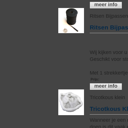
meer info
Ritsen Bijpasse
Ritsen Bijpa
Wij kijken voor u
Geschikt voor sto
Met 1 strekkertj
Prijs
:
meer info
Tricotkous klein
Tricotkous K
Wanneer je een 
doen is dit vaak 