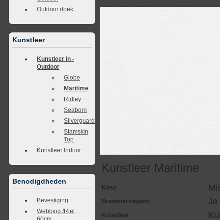
<<
terug naar overzicht
volgende
>>
<<
vorig
Outdoor doek
Kunstleer
Kunstleer In -
Outdoor
Globe
Maritime
Ridley
Seaborn
Silverguard
Stamskin
Top
Kunstleer Indoor
Kunstleer Maritime
Benodigdheden
Mi
Kleur
Ja
Bevestiging
Brandvertragend
Webbing /Riet
Ku
Kunstleer
60cm.