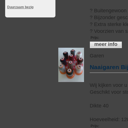
Duurzaam bezig
? Buitengewoon h
? Bijzonder gesc
? Extra sterke kl
? Voorzien van s
Prijs
:
meer info
Garen
Naaigaren Bi
Wij kijken voor u
Geschikt voor sto
Dikte 40
Hoeveelheid: 12
Prijs
: