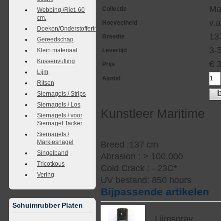
Ma
Collectie
Webbing /Riet. 60
cm.
v.a
Hoeveelheid
Doeken/Onderstoffering
13
Breedte
Gereedschap
3-
Levertijd
Klein materiaal
Kussenvulling
€
Prijs
Lijm
Aantal
Ritsen
Siernagels / Strips
Siernagels / Los
Kunstleer Maritime
Siernagels / voor
Siernagel Tacker
Siernagels /
Markiesnagel
Breed :137 cm
Singelband
Abrasion : > 100.000
Tricotkous
Cold Crack : - 23C*
Vering
UV bestand: 850 hours
Bijpassende artikelen
Schuimrubber Platen
Lijmspray