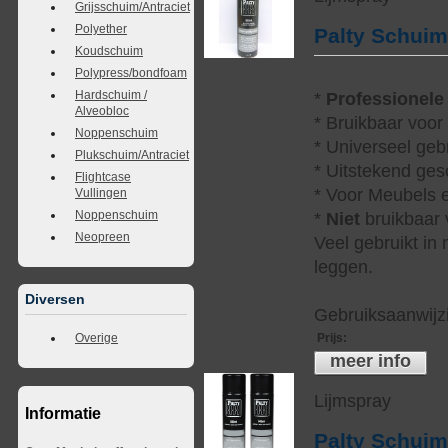
Grijsschuim/Antraciet
Polyether
Palty Schui
Koudschuim
Polypress/bondfoam
Hardschuim /
*
Professionele
Alveobloc
* Bruikbaar voor
Noppenschuim
* Universeel geb
Plukschuim/Antraciet
* Uitstekend ges
Flightcase
* Voor Meubels e
Vullingen
Noppenschuim
*
Niet
bruikbaar v
Neopreen
Veel gebruikt in
leggen.
Diversen
Gebruiksaanwijzi
Prijs
:
Overige
meer info
Lijmspray
Informatie
Palty Schui