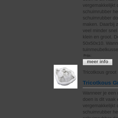
vergemakkelijkt 
schuimrubber hee
schuimrubber do
maken. Daarbij z
veel minder snel 
klein en groot. 
50x50x10. Wanne
tuinmeubelkussen
Prijs
:
meer info
Tricotkous groot
Tricotkous G
Wanneer je een 
doen is dit vaak 
vergemakkelijkt 
schuimrubber hee