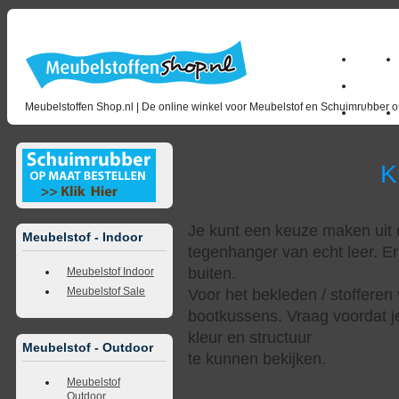
Home
milano_
Meubelstoffen Shop.nl | De online winkel voor Meubelstof en Schuimrubber op
Outlet
Kunstl
Je kunt een keuze maken uit d
Meubelstof - Indoor
tegenhanger van echt leer. Er
buiten.
Meubelstof Indoor
Meubelstof Sale
Voor het bekleden / stofferen 
bootkussens. Vraag voordat j
kleur en structuur
Meubelstof - Outdoor
te kunnen bekijken.
Meubelstof
Outdoor