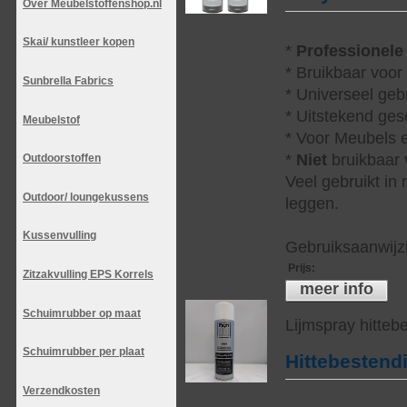
Over Meubelstoffenshop.nl
Skai/ kunstleer kopen
*
Professionele
* Bruikbaar voor
Sunbrella Fabrics
* Universeel geb
* Uitstekend ges
Meubelstof
* Voor Meubels e
*
Niet
bruikbaar v
Outdoorstoffen
Veel gebruikt in
Outdoor/ loungekussens
leggen.
Kussenvulling
Gebruiksaanwijzi
Prijs
:
Zitzakvulling EPS Korrels
meer info
Schuimrubber op maat
Lijmspray hitteb
Schuimrubber per plaat
Hittebestend
Verzendkosten