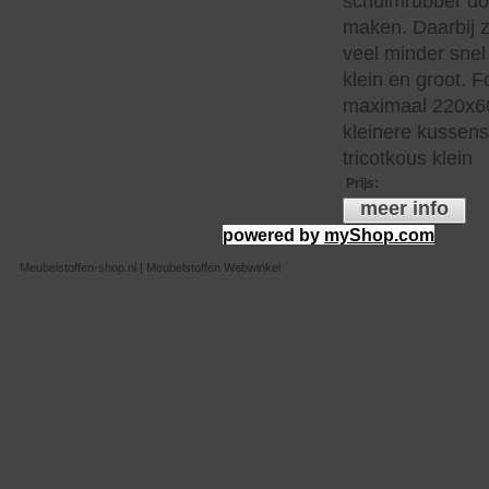
schuimrubber do
maken. Daarbij z
veel minder snel 
klein en groot. 
maximaal 220x60
kleinere kussen
tricotkous klein
Prijs
:
meer info
powered by
myShop.com
Meubelstoffen-shop.nl | Meubelstoffen Webwinkel