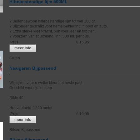
Hittebestendige lijm 500ML
? Buitengewoon hittebestendige lijm tot wel 100 gr.
? Bijzonder geschikt voor hemelbekleding in boot en auto.
? Extra sterke kleefkracht, ook voor leer en tapijten.
? Voorzien van spuitmond. Inh. 500 ml. per bus.
Prijs
:
€ 15,95
meer info
Garen
Naaigaren Bijpassend
Wij kijken voor u welke kleur het beste past.
Geschikt voor stof en leer.
Dikte 40
Hoeveelheid: 1200 meter
Prijs
:
€ 10,95
meer info
Ritsen Bijpassend
Ritsen Bijpassend