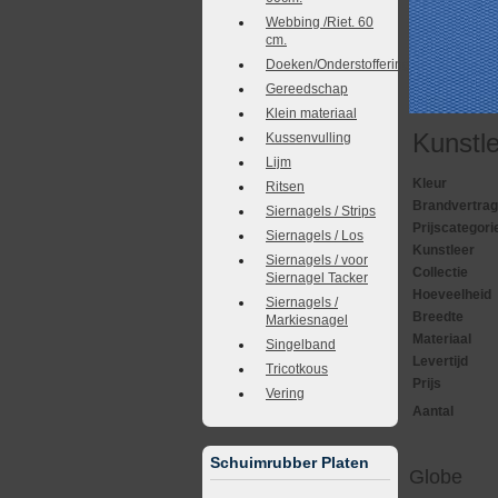
Webbing /Riet. 60
cm.
Doeken/Onderstoffering
Gereedschap
Klein materiaal
Kunstl
Kussenvulling
Lijm
Kleur
Ritsen
Brandvertra
Siernagels / Strips
Prijscategori
Siernagels / Los
Kunstleer
Siernagels / voor
Collectie
Siernagel Tacker
Hoeveelheid
Siernagels /
Breedte
Markiesnagel
Materiaal
Singelband
Levertijd
Tricotkous
Prijs
Vering
Aantal
Schuimrubber Platen
Globe