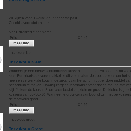
Wij kijken voor u welke kleur het beste past.
Geschikt voor stof en leer.
Met 1 strekkertje per meter
Prijs
:
€ 1,45
meer info
Tricotkous klein
Tricotkous Klein
Wanneer je een nieuw schuimrubber kussen in een hoes wilt doen is dit vaak
klus. Een tricotkous vergemakkelijkt dit vele malen. Je doet de kous om het 
heen en verwerkt de kous in de zijkant van het schuimrubber door middel va
het schuim te maken. Daarbij zorgt de tricotkous ervoor dat de meubelstof ve
slijt. Je kunt de kous in 2 formaten bestellen, klein en groot. De kleine is gesc
kussens van 50x50x10. Wanneer je grote caravan,boot of tuinmeubelkussens
de tricotkous groot.
Prijs
:
€ 1,95
meer info
Tricotkous groot
Tricotkous Groot