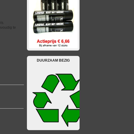
ls.
nvoudig te
DUURZAAM BEZIG