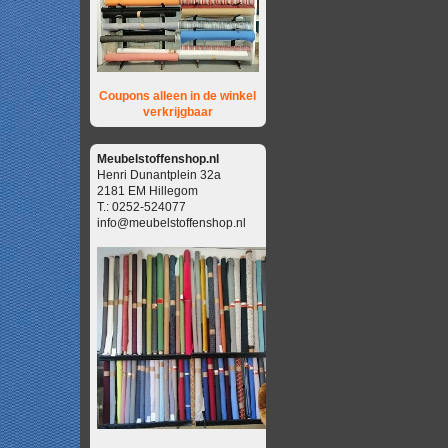
Coupons alleen in de winkel
verkrijgbaar
Meubelstoffenshop.nl
Henri Dunantplein 32a
2181 EM Hillegom
T.: 0252-524077
info@meubelstoffenshop.nl