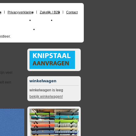
n
Privacyverklaring
Zakelijk / B2B
Contact
chuimrubber op maat
Materialen
Zakelijk / B2B
skai_kunstleer outdoor
opruimingsartikelen
stleer.
ijn veel
winkelwagen
elt een
winkelwagen is leeg
bekijk winkelwagen!