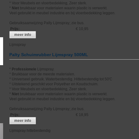
* Voor Meubels en vloerbedekking, Zeer sterk.
*
Niet
bruikbaar voor materialen waarin plastic is verwerkt.
Veel gebruikt in meubel industrie en bij vloerbedekking leggen.
Gebruiksaanwijzing Palty Lijmspray; zie bus.
Prijs
:
€ 10,95
meer info
Lijmspray
Palty Schuimrubber Lijmspray 500ML
*
Professionele
Lijmspray.
* Bruikbaar voor de meeste materialen.
* Universeel gebruik. Waterbestendig. Hittebestendig tot 50'C
* Uitstekend geschikt voor Polyether en Koudschuim.
* Voor Meubels en vloerbedekking, Zeer sterk.
*
Niet
bruikbaar voor materialen waarin plastic is verwerkt.
Veel gebruikt in meubel industrie en bij vloerbedekking leggen.
Gebruiksaanwijzing Palty Lijmspray; zie bus.
Prijs
:
€ 18,95
meer info
Lijmspray hittebestendig