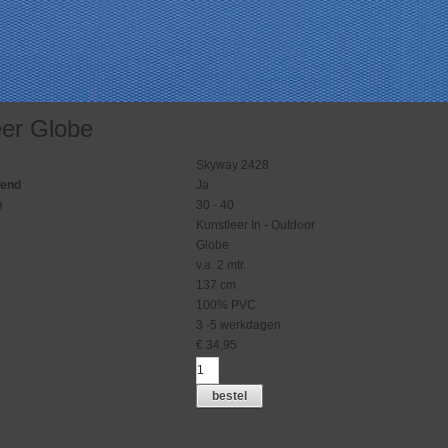
eer Globe
Skyway 2428
gend
Ja
e
30 - 40
Kunstleer In - Outdoor
Globe
v.a. 2 mtr.
137 cm
100% PVC
3 -5 werkdagen
€
34,95
bestel