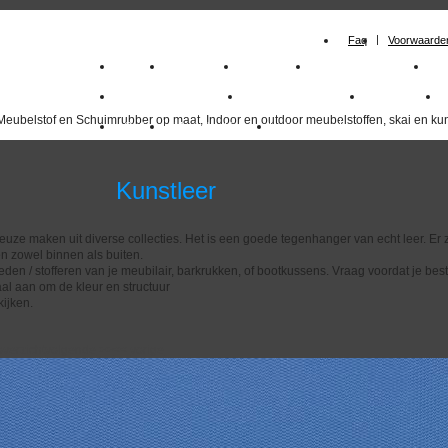
Faq
Voorwaarde
Home
Meubelstof
Kunstleer
Schuimrubberplaten
S
milano_outdoorstoffen
skai kunstleer kopen
outdoorstof
Meubelstof en Schuimrubber op maat, Indoor en outdoor meubelstoffen, skai en kun
Outlet
Meubelstof indoor
duurzaam
nstleer
euze maken uit diverse collecties. Het is een goede tegenhanger van echt leer. Er z
n zowel binnen als buiten.
eden / stofferen van je meubilair, barkrukken, of bootkussens. Vraag voordat je best
al aan om de kleur en structuur
ijken.
overzicht
volgende
>>
<<
vorige