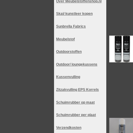
Over Meubelstoffenshop.nl
Skai/ kunstleer kopen
Sunbrella Fabrics
Meubelstof
Outdoorstoffen
Outdoor/ loungekussens
Kussenvulling
Zitzakvulling EPS Korrels
Schuimrubber op maat
Schuimrubber per plaat
Verzendkosten