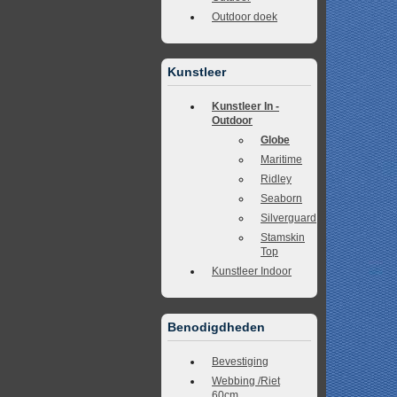
Outdoor doek
Kunstleer
Kunstleer In -
Outdoor
Globe
Maritime
Ridley
Seaborn
Silverguard
Stamskin
Top
Kunstleer Indoor
Benodigdheden
Bevestiging
Webbing /Riet
60cm.