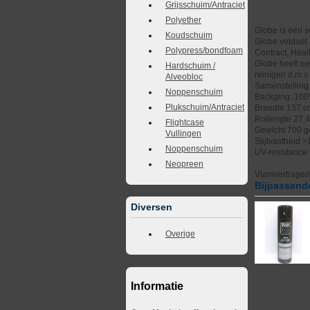
Grijsschuim/Antraciet
Polyether
Globe is een s
Koudschuim
Globe voldoet 
Polypress/bondfoam
Contract, Healt
Globe heeft ee
Hardschuim /
reinigen d.m.v
Alveobloc
Samenstelling
Noppenschuim
Backging: 100
Plukschuim/Antraciet
Breedte 137 
Rollengte 27,
Flightcase
Gewicht 700 g
Vullingen
Slijtvastheid 
Noppenschuim
UV-resistance
Neopreen
Vlamvertrage
Bijpassende
Diversen
Overige
Informatie