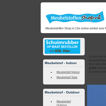
Meubelstoffen Shop.nl | De online winkel voor 
Ku
Je kunt een k
mogelijkhede
Meubelstof - Indoor
Voor het bekl
gratis
knipsta
te kunnen bek
Meubelstof Indoor
Meubelstof Sale
<<
terug naar 
Meubelstof - Outdoor
Meubelstof
Outdoor