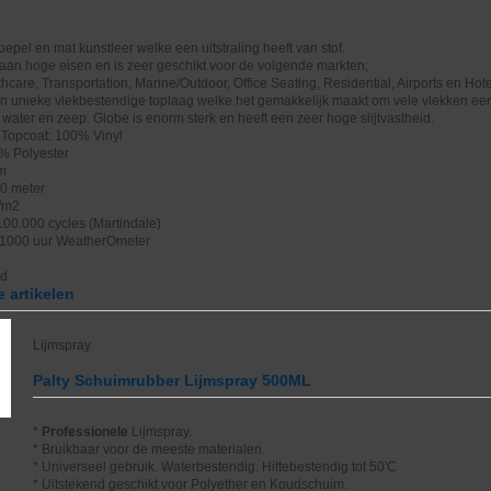
oepel en mat kunstleer welke een uitstraling heeft van stof.
aan hoge eisen en is zeer geschikt voor de volgende markten;
hcare, Transportation, Marine/Outdoor, Office Seating, Residential, Airports en Hote
n unieke vlekbestendige toplaag welke het gemakkelijk maakt om vele vlekken ee
. water en zeep. Globe is enorm sterk en heeft een zeer hoge slijtvastheid.
 Topcoat: 100% Vinyl
% Polyester
cm
40 meter
/m2
>100.000 cycles (Martindale)
 1000 uur WeatherOmeter
nd
 artikelen
Lijmspray
Palty Schuimrubber Lijmspray 500ML
*
Professionele
Lijmspray.
* Bruikbaar voor de meeste materialen.
* Universeel gebruik. Waterbestendig. Hittebestendig tot 50'C
* Uitstekend geschikt voor Polyether en Koudschuim.