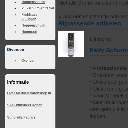
Niet alle Bruno kunstleren heb
Noppenschuim
Plukschuim/Antraciet
Flightcase
Vraag een knipstaaltje aan om d
Vullingen
Bijpassende artikelen
Noppenschuim
Neopreen
Lijmspray
Palty Schui
Diversen
Overige
*
Professionele
* Bruikbaar voor
* Universeel geb
Informatie
* Uitstekend ges
Over Meubelstoffenshop.nl
* Voor Meubels e
*
Niet
bruikbaar v
Skai/ kunstleer kopen
Veel gebruikt in
leggen.
Sunbrella Fabrics