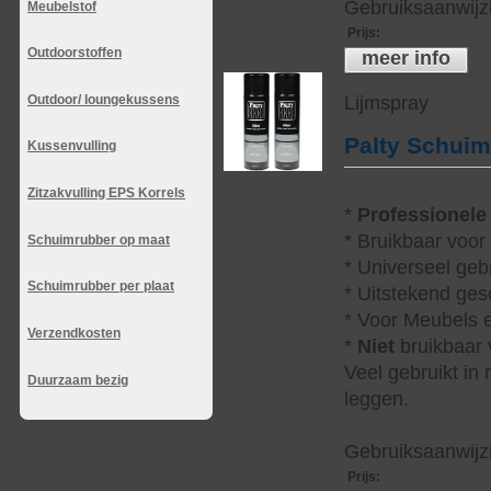
Gebruiksaanwijzi
Meubelstof
Prijs
:
Outdoorstoffen
meer info
Lijmspray
Outdoor/ loungekussens
Palty Schui
Kussenvulling
Zitzakvulling EPS Korrels
*
Professionele
* Bruikbaar voor
Schuimrubber op maat
* Universeel geb
Schuimrubber per plaat
* Uitstekend ges
* Voor Meubels e
Verzendkosten
*
Niet
bruikbaar v
Veel gebruikt in
Duurzaam bezig
leggen.
Gebruiksaanwijzi
Prijs
: