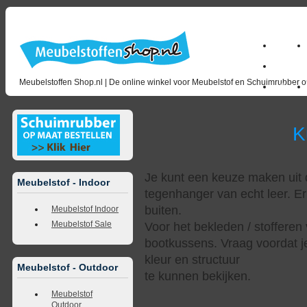
Home
milano_
Meubelstoffen Shop.nl | De online winkel voor Meubelstof en Schuimrubber op
Outlet
Kunstl
Je kunt een keuze maken uit d
Meubelstof - Indoor
tegenhanger van echt leer. Er
buiten.
Meubelstof Indoor
Meubelstof Sale
Voor het bekleden / stofferen 
bootkussens. Vraag voordat j
kleur en structuur
Meubelstof - Outdoor
te kunnen bekijken.
Meubelstof
Outdoor