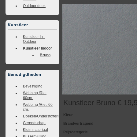
<<
terug naar overzicht
volgende
>>
<<
vorig
Outdoor doek
Kunstleer
Kunstleer In -
Outdoor
Kunstleer Indoor
Bruno
Benodigdheden
Bevestiging
Webbing /Riet
60cm.
Kunstleer Bruno € 19,9
Webbing /Riet. 60
cm.
Kleur
Doeken/Onderstoffering
Gereedschap
Brandvertragend
Klein materiaal
Prijscategorie
Kussenvulling