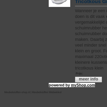
Tricotkous G
Wanneer je een 
doen is dit vaak 
vergemakkelijkt 
schuimrubber hee
schuimrubber do
maken. Daarbij z
veel minder snel 
klein en groot. 
maximaal 220x60
kleinere kussen
tricotkous klein
Prijs
:
meer info
powered by
myShop.com
Meubelstoffen-shop.nl | Meubelstoffen Webwinkel