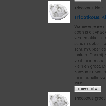
Tricotkous klein
Tricotkous K
Wanneer je een 
doen is dit vaak 
vergemakkelijkt 
schuimrubber hee
schuimrubber do
maken. Daarbij z
veel minder snel 
klein en groot. 
50x50x10. Wanne
tuinmeubelkussen
Prijs
:
meer info
Tricotkous groot