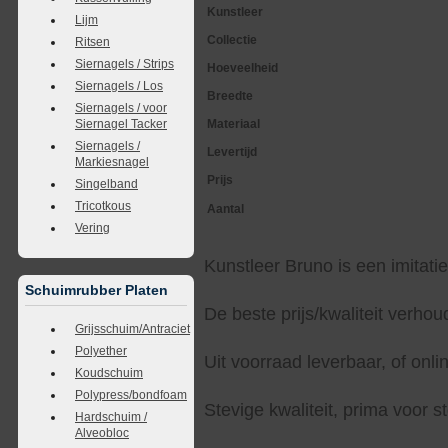
Kunstleer
Lijm
Collectie
Ritsen
Siernagels / Strips
Hoeveelheid
Siernagels / Los
Breedte
Siernagels / voor
Materiaal
Siernagel Tacker
Siernagels /
Levertijd
Markiesnagel
Prijs
Singelband
Tricotkous
Aantal
Vering
Kunstleer Bruno is een imitatie
Schuimrubber Platen
De beste prijs/kwaliteit verho
Grijsschuim/Antraciet
Polyether
Uit voorraad leverbaar, of onlin
Koudschuim
Polypress/bondfoam
Stevige kwaliteit, prima voor s
Hardschuim /
Alveobloc