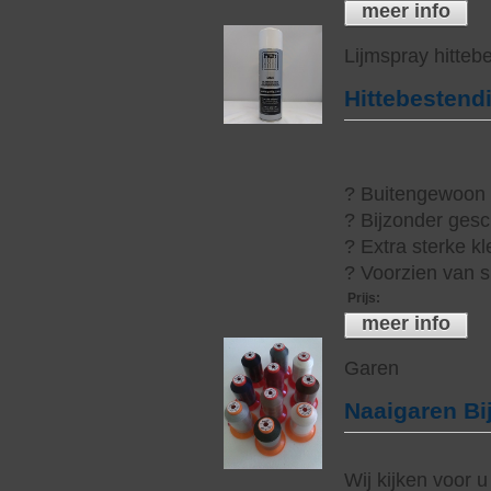
meer info
Lijmspray hitteb
Hittebestend
? Buitengewoon h
? Bijzonder gesc
? Extra sterke kl
? Voorzien van s
Prijs
:
meer info
Garen
Naaigaren Bi
Wij kijken voor u