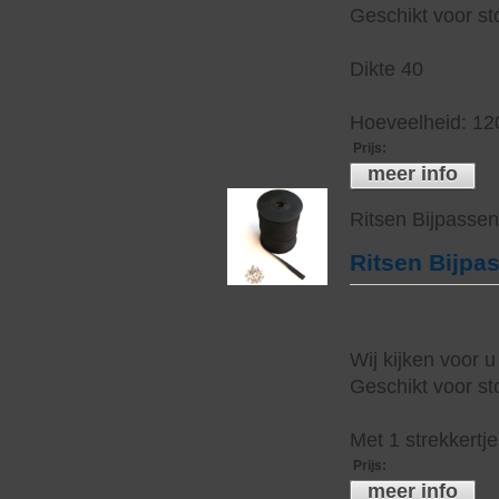
Geschikt voor sto
Dikte 40
Hoeveelheid: 12
Prijs
:
meer info
Ritsen Bijpasse
Ritsen Bijpa
Wij kijken voor u
Geschikt voor sto
Met 1 strekkertj
Prijs
:
meer info