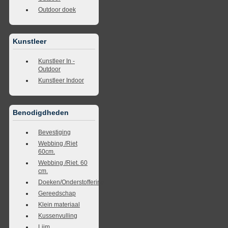
Outdoor doek
Kunstleer
Kunstleer In -
Outdoor
Kunstleer Indoor
Benodigdheden
Bevestiging
Webbing /Riet
60cm.
Webbing /Riet. 60
cm.
Doeken/Onderstoffering
Gereedschap
Klein materiaal
Kussenvulling
Lijm