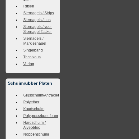
Ritsen
Siernagels / Strips
Siernagels / Los
Siernagels / voor
Siernagel Tacker
Siernagels /
Markiesnagel
Singelband
Tricotkous
Vering
Schuimrubber Platen
Grijsschuim/Antraciet
Polyether
Koudschuim
Polypress/bondfoam
Hardschuim /
Alveobloc
Noppenschuim