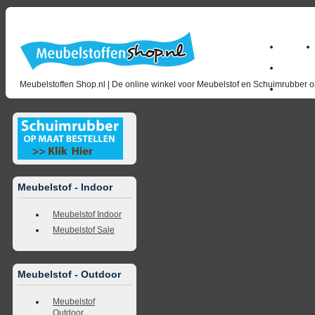
Home
Zakelijk
Meubelstoffen Shop.nl | De online winkel voor Meubelstof en Schuimrubber op
opruimin
Meubelstof - Indoor
Meubelstof Indoor
Meubelstof Sale
Meubelstof - Outdoor
Meubelstof
Outdoor