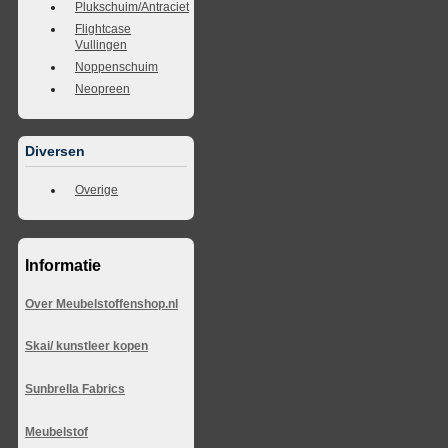
Plukschuim/Antraciet
Flightcase
Vullingen
Noppenschuim
Neopreen
Diversen
Overige
Informatie
Over Meubelstoffenshop.nl
Skai/ kunstleer kopen
Sunbrella Fabrics
Meubelstof