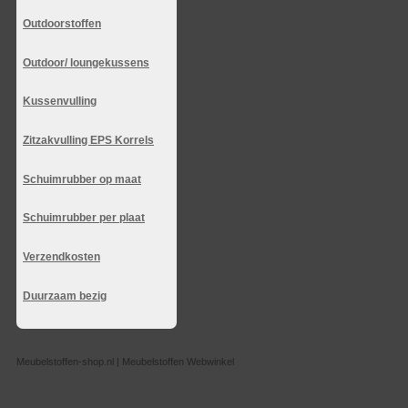
Outdoorstoffen
Outdoor/ loungekussens
Kussenvulling
Zitzakvulling EPS Korrels
Schuimrubber op maat
Schuimrubber per plaat
Verzendkosten
Duurzaam bezig
Meubelstoffen-shop.nl | Meubelstoffen Webwinkel