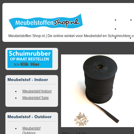
Home
milano_
Meubelstoffen Shop.nl | De online winkel voor Meubelstof en Schuimrubber op
Outlet
<<
terug naar overzicht
volgende
>>
<<
vorig
Meubelstof - Indoor
Meubelstof Indoor
Meubelstof Sale
Meubelstof - Outdoor
Meubelstof
Outdoor