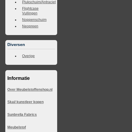
Plukschuim/Antraciet
Flightcase
Vullingen
Noppenschuim
Neopreen
Diversen
Overige
Informatie
Over Meubelstoffenshop.nl
Skai/ kunstleer kopen
Sunbrella Fabrics
Meubelstof