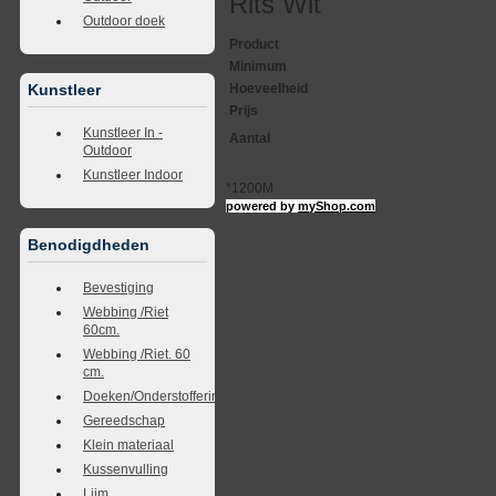
Rits Wit
Outdoor doek
Product
Minimum
Hoeveelheid
Kunstleer
Prijs
Kunstleer In -
Aantal
Outdoor
Kunstleer Indoor
*1200M
powered by
myShop.com
Benodigdheden
Bevestiging
Webbing /Riet
60cm.
Webbing /Riet. 60
cm.
Doeken/Onderstoffering
Gereedschap
Klein materiaal
Kussenvulling
Lijm