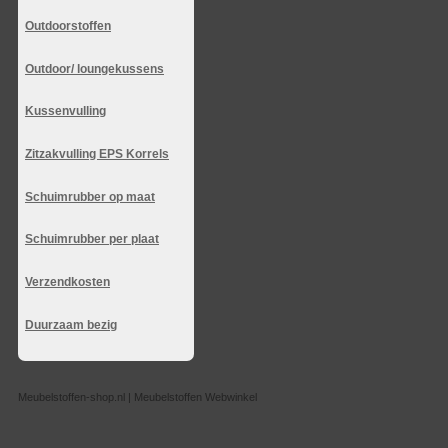
Outdoorstoffen
Outdoor/ loungekussens
Kussenvulling
Zitzakvulling EPS Korrels
Schuimrubber op maat
Schuimrubber per plaat
Verzendkosten
Duurzaam bezig
Meubelstoffen-shop.nl | Meubelstoffen Webwinkel