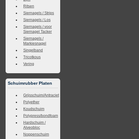
Ritsen
Siernagels / Strips
Siernagels / Los
Siernagels / voor
Siernagel Tacker
Siernagels /
Markiesnagel
Singelband
Tricotkous
Vering
Schuimrubber Platen
Grijsschuim/Antraciet
Polyether
Koudschuim
Polypress/bondfoam
Hardschuim /
Alveobloc
Noppenschuim