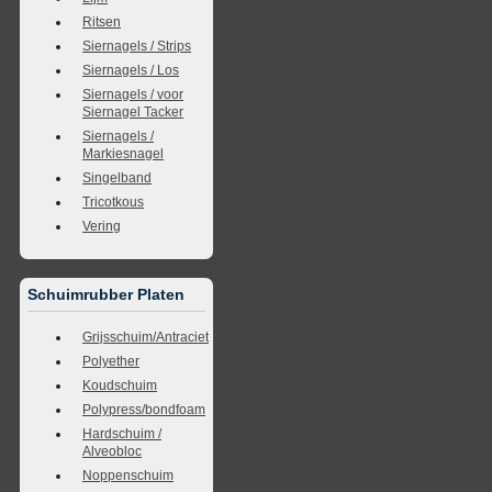
Ritsen
Siernagels / Strips
Siernagels / Los
Siernagels / voor
Siernagel Tacker
Siernagels /
Markiesnagel
Singelband
Tricotkous
Vering
Schuimrubber Platen
Grijsschuim/Antraciet
Polyether
Koudschuim
Polypress/bondfoam
Hardschuim /
Alveobloc
Noppenschuim