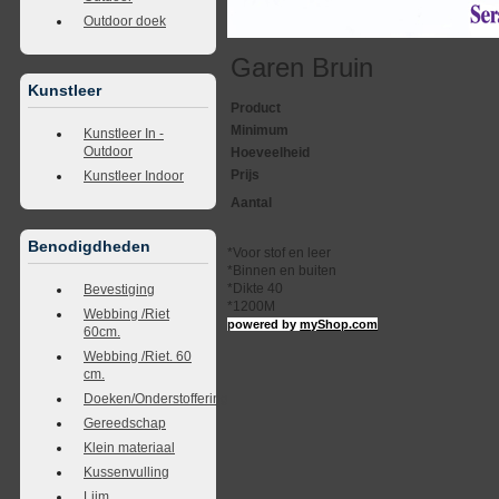
Outdoor doek
Garen Bruin
Kunstleer
Product
Minimum
Kunstleer In -
Outdoor
Hoeveelheid
Prijs
Kunstleer Indoor
Aantal
Benodigdheden
*Voor stof en leer
*Binnen en buiten
*Dikte 40
Bevestiging
*1200M
Webbing /Riet
powered by
myShop.com
60cm.
Webbing /Riet. 60
cm.
Doeken/Onderstoffering
Gereedschap
Klein materiaal
Kussenvulling
Lijm