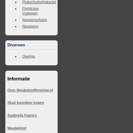
Plukschuim/Antraciet
Flightcase
Vullingen
Noppenschuim
Neopreen
Diversen
Overige
Informatie
Over Meubelstoffenshop.nl
Skai/ kunstleer kopen
Sunbrella Fabrics
Meubelstof