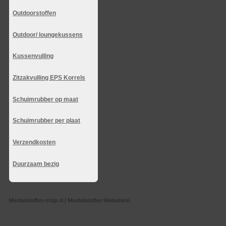
Outdoorstoffen
Outdoor/ loungekussens
Kussenvulling
Zitzakvulling EPS Korrels
Schuimrubber op maat
Schuimrubber per plaat
Verzendkosten
Duurzaam bezig
Meubelstoffen-shop.nl | Meubelstoffen Webwinkel