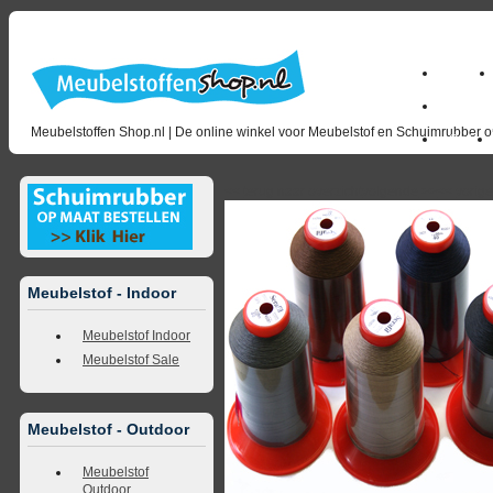
Home
milano_
Meubelstoffen Shop.nl | De online winkel voor Meubelstof en Schuimrubber op
Outlet
<<
terug naar overzicht
volgende
>>
<<
vorig
Meubelstof - Indoor
Meubelstof Indoor
Meubelstof Sale
Meubelstof - Outdoor
Meubelstof
Outdoor