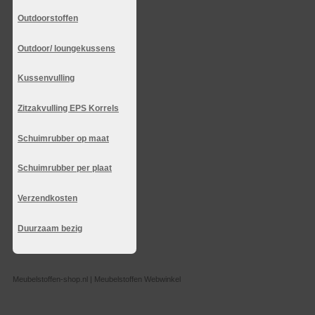
Outdoorstoffen
Outdoor/ loungekussens
Kussenvulling
Zitzakvulling EPS Korrels
Schuimrubber op maat
Schuimrubber per plaat
Verzendkosten
Duurzaam bezig
Meubelstoffen-shop.nl | Meubelstoffen Webwinkel