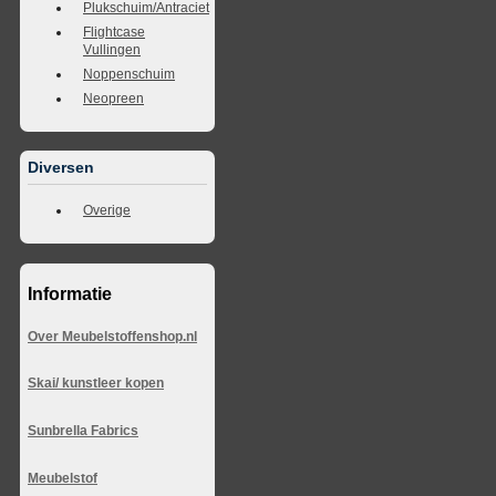
Plukschuim/Antraciet
Flightcase
Vullingen
Noppenschuim
Neopreen
Diversen
Overige
Informatie
Over Meubelstoffenshop.nl
Skai/ kunstleer kopen
Sunbrella Fabrics
Meubelstof