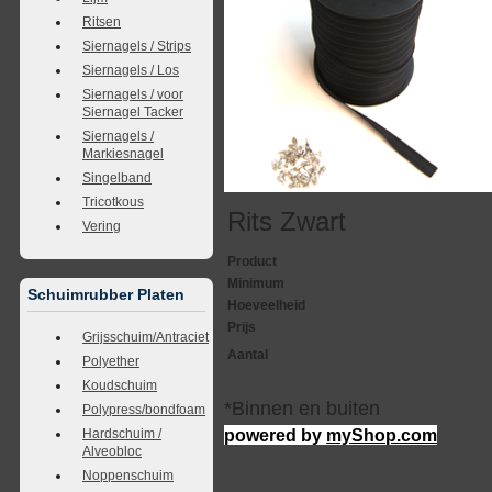
Ritsen
Siernagels / Strips
Siernagels / Los
Siernagels / voor
Siernagel Tacker
Siernagels /
Markiesnagel
Singelband
Tricotkous
Rits Zwart
Vering
Product
Minimum
Schuimrubber Platen
Hoeveelheid
Prijs
Grijsschuim/Antraciet
Aantal
Polyether
Koudschuim
*Binnen en buiten
Polypress/bondfoam
powered by
myShop.com
Hardschuim /
Alveobloc
Noppenschuim