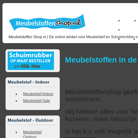
Home
milano_
Meubelstoffen Shop.nl | De online winkel voor Meubelstof en Schuimrubber op
Outlet
Meubelstoffen in de
Meubelstof - Indoor
Meubelstoffenshop geeft 
Meubelstof Indoor
assortiment.
Meubelstof Sale
Wij hebben alles voor h
kussens, maar natuurlij
Meubelstof - Outdoor
is het b.v. ook mogelijk
Meubelstof
Outdoor