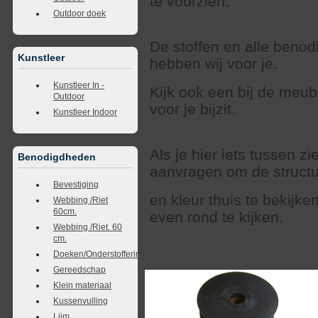
te voorzien.
Outdoor doek
De stoffen en alle beno
Kunstleer
hebben wij voor je.
Kunstleer In -
Kijk ook een bij de meub
Outdoor
voor je bijzit.
Kunstleer Indoor
Als je hier iets tussen zi
Benodigdheden
aanvragen om de struct
Bevestiging
en kleur thuis te bekijk
Webbing /Riet
60cm.
even rond te kijken.
Webbing /Riet. 60
cm.
Doeken/Onderstoffering
<<
terug naar overzicht
volgende
>>
<<
vorig
Gereedschap
Klein materiaal
Kussenvulling
Lijm