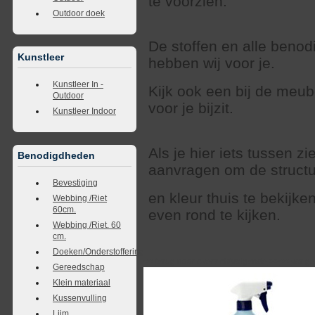
te voorzien.
Outdoor doek
De stoffen en alle beno
Kunstleer
hebben wij voor je.
Kunstleer In -
Kijk ook een bij de meub
Outdoor
voor je bijzit.
Kunstleer Indoor
Als je hier iets tussen zi
Benodigdheden
aanvragen om de struct
Bevestiging
en kleur thuis te bekijk
Webbing /Riet
60cm.
even rond te kijken.
Webbing /Riet. 60
cm.
Doeken/Onderstoffering
<<
terug naar overzicht
volgende
>>
<<
vorig
Gereedschap
Klein materiaal
Kussenvulling
Lijm