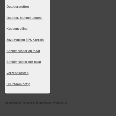
Outdoorstoffen
Outdoor/ loungekussens
Kussenvulling
Zitzakvulling EPS Korrels
Schuimrubber op maat
Schuimrubber per plaat
Verzendkosten
Duurzaam bezig
Meubelstoffen-shop.nl | Meubelstoffen Webwinkel