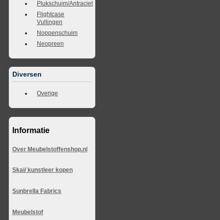
Plukschuim/Antraciet
Flightcase
Vullingen
Noppenschuim
Neopreen
Diversen
Overige
Informatie
Over Meubelstoffenshop.nl
Skai/ kunstleer kopen
Sunbrella Fabrics
Meubelstof