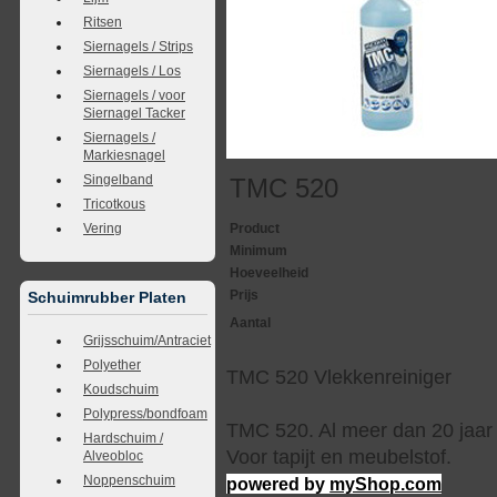
Ritsen
Siernagels / Strips
Siernagels / Los
Siernagels / voor
Siernagel Tacker
Siernagels /
Markiesnagel
Singelband
TMC 520
Tricotkous
Vering
Product
Minimum
Hoeveelheid
Prijs
Schuimrubber Platen
Aantal
Grijsschuim/Antraciet
Polyether
TMC 520 Vlekkenreiniger
Koudschuim
Polypress/bondfoam
TMC 520. Al meer dan 20 jaar 
Hardschuim /
Voor tapijt en meubelstof.
Alveobloc
Noppenschuim
powered by
myShop.com