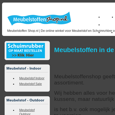
Home
milano_
Meubelstoffen Shop.nl | De online winkel voor Meubelstof en Schuimrubber op
Outlet
Meubelstoffen in de
Meubelstof - Indoor
Meubelstoffenshop geeft 
Meubelstof Indoor
assortiment.
Meubelstof Sale
Wij hebben alles voor h
kussens, maar natuurlij
Meubelstof - Outdoor
is het b.v. ook mogelijk
Meubelstof
Outdoor