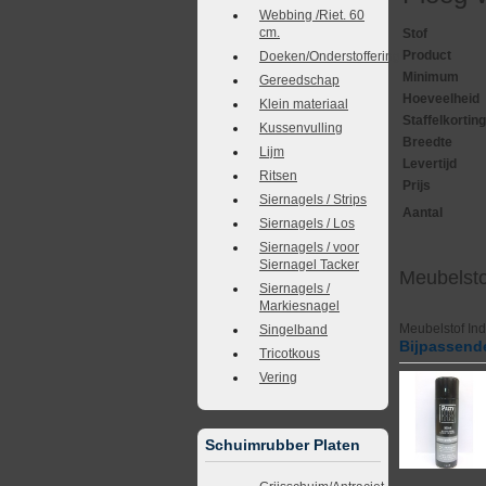
Webbing /Riet. 60
cm.
Stof
Product
Doeken/Onderstoffering
Minimum
Gereedschap
Hoeveelheid
Klein materiaal
Staffelkortin
Kussenvulling
Breedte
Lijm
Levertijd
Ritsen
Prijs
Siernagels / Strips
Aantal
Siernagels / Los
Siernagels / voor
Siernagel Tacker
Meubelsto
Siernagels /
Markiesnagel
Meubelstof Ind
Singelband
Bijpassende
Tricotkous
Vering
Schuimrubber Platen