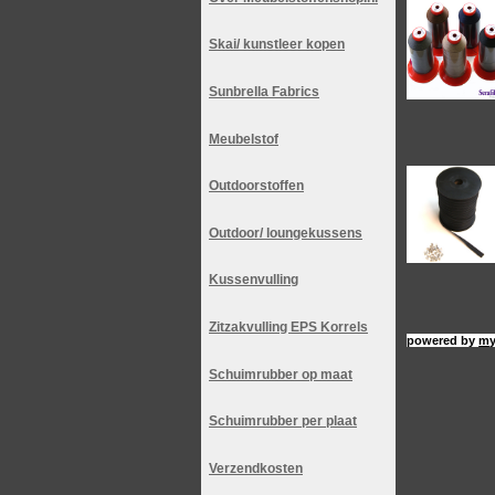
Skai/ kunstleer kopen
Sunbrella Fabrics
Meubelstof
Outdoorstoffen
Outdoor/ loungekussens
Kussenvulling
Zitzakvulling EPS Korrels
powered by
my
Schuimrubber op maat
Schuimrubber per plaat
Verzendkosten