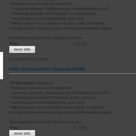
* Bruikbaar voor de meeste materialen.
* Universeel gebruik. Waterbestendig. Hittebestendig tot 50'C
* Uitstekend geschikt voor Polyether en Koudschuim.
* Voor Meubels en vloerbedekking, Zeer sterk.
*
Niet
bruikbaar voor materialen waarin plastic is verwerkt.
Veel gebruikt in meubel industrie en bij vloerbedekking leggen.
Gebruiksaanwijzing Palty Lijmspray; zie bus.
Prijs
:
€ 10,95
meer info
Lijmspray per 2 bussen
Palty Schuimrubber Lijmspray 500ML
*
Professionele
Lijmspray.
* Bruikbaar voor de meeste materialen.
* Universeel gebruik. Waterbestendig. Hittebestendig tot 50'C
* Uitstekend geschikt voor Polyether en Koudschuim.
* Voor Meubels en vloerbedekking, Zeer sterk.
*
Niet
bruikbaar voor materialen waarin plastic is verwerkt.
Veel gebruikt in meubel industrie en bij vloerbedekking leggen.
Gebruiksaanwijzing Palty Lijmspray; zie bus.
Prijs
:
€ 18,95
meer info