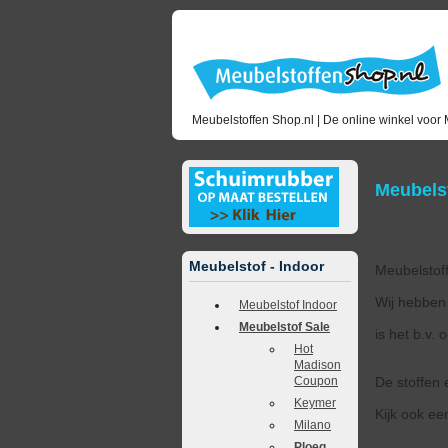
Meubelstoffen Shop.nl | De online winkel voor 
Meubelst
Meubelstof - Indoor
Meubelstoff
Wij hebben 
Meubelstof Indoor
Meubelstof Sale
is het b.v.
Hot
Madison
De stoffen 
Coupon
Keymer
Kijk ook een
Milano
Ploeg