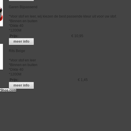
Garen Bijpassend
*Voor stof en leer, wij kiezen de best passende kleur uit voor uw stof.
*Binnen en buiten
*Dikte 40
*1200M
Prijs
:
€ 10,95
meer info
Rits Beige
*Voor stof en leer
*Binnen en buiten
*Dikte 40
*1200M
Prijs
:
€ 1,45
meer info
Shop.com