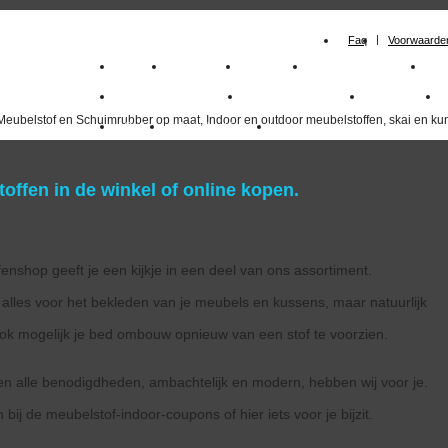
Faq
Voorwaarde
Home
Meubelstof
Kunstleer
Schuimrubberplaten
Sc
milano_outdoorstoffen
skai kunstleer kopen
outdoorstof
Meubelstof en Schuimrubber op maat, Indoor en outdoor meubelstoffen, skai en kun
Outlet
Meubelstof indoor
duurzaam
offen in de winkel of online kopen.
enshop geeft je een kijkje in een deel van ons assortiment.
alles voor het bekleden van je meubels en kussens, maar natuurlijk
 ook mogelijk je bed ombouw opnieuw van een stof te voorzien.
en alle benodigdheden, ambachtelijk en modern, hebben wij voor je.
 bij de meubelstof-indoor-coupons of hier iets voor je bijzit.