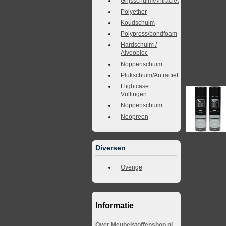
Grijsschuim/Antraciet
Polyether
Koudschuim
Polypress/bondfoam
Hardschuim /
Alveobloc
Noppenschuim
Plukschuim/Antraciet
Flightcase
Vullingen
Noppenschuim
Neopreen
Diversen
Overige
Informatie
Over Meubelstoffenshop.nl