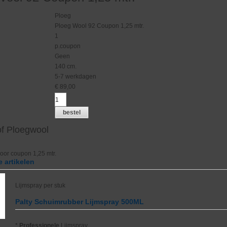
Ploeg
Ploeg Wool 92 Coupon 1,25 mtr.
1
p.coupon
g
Geen
140 cm.
5-7 werkdagen
€
89,00
bestel
f Ploegwool
oor coupon 1,25 mtr.
 artikelen
Lijmspray per stuk
Palty Schuimrubber Lijmspray 500ML
*
Professionele
Lijmspray.