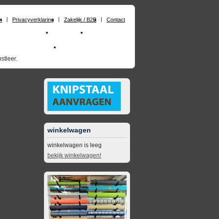
n
Privacyverklaring
Zakelijk / B2B
Contact
huimrubber op maat
Materialen
Zakelijk / B2B
skai_kunstleer outdoor
opruimingsartikelen
stleer.
winkelwagen
winkelwagen is leeg
bekijk winkelwagen!