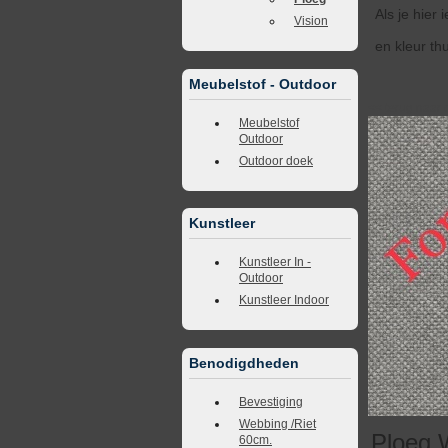
Als je hier
Vision
en kleur th
Meubelstof - Outdoor
<<
terug naar 
Meubelstof
Outdoor
Outdoor doek
Kunstleer
Kunstleer In -
Outdoor
Kunstleer Indoor
Benodigdheden
Bevestiging
Webbing /Riet
Ploeg 
60cm.