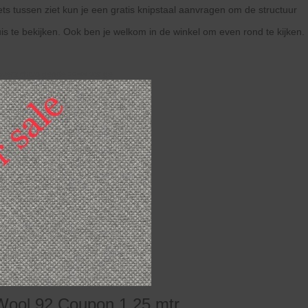
 iets tussen ziet kun je een gratis knipstaal aanvragen om de structuur
uis te bekijken. Ook ben je welkom in de winkel om even rond te kijken.
overzicht
volgende
>>
<<
vorige
Wool 92 Coupon 1,25 mtr.