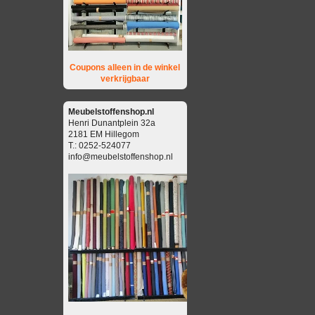
Coupons alleen in de winkel
verkrijgbaar
Meubelstoffenshop.nl
Henri Dunantplein 32a
2181 EM Hillegom
T.: 0252-524077
info@meubelstoffenshop.nl