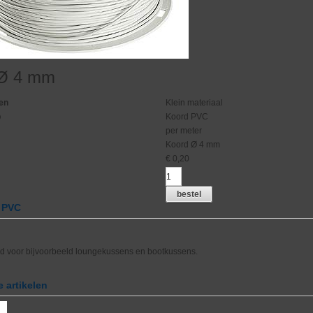
 Ø 4 mm
en
Klein materiaal
p
Koord PVC
per meter
Koord Ø 4 mm
€
0,20
bestel
d PVC
rd voor bijvoorbeeld loungekussens en bootkussens.
 artikelen