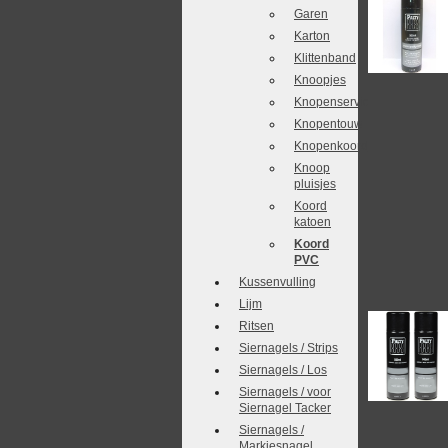
Garen
Karton
Klittenband
Knoopjes
Knopenservice
Knopentouw
Knopenkoordjes
Knoop
pluisjes
Koord
katoen
Koord
PVC
Kussenvulling
Lijm
Ritsen
Siernagels / Strips
Siernagels / Los
Siernagels / voor
Siernagel Tacker
Siernagels /
Markiesnagel