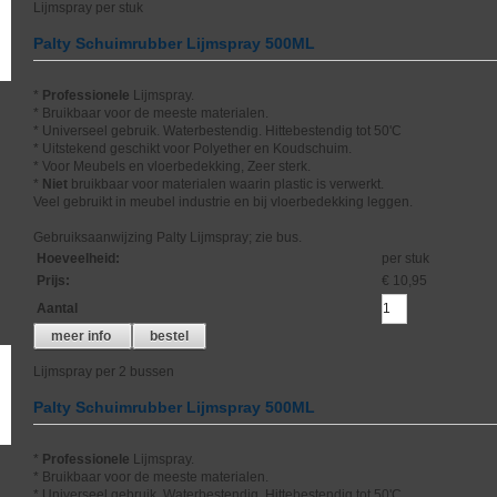
Lijmspray per stuk
Palty Schuimrubber Lijmspray 500ML
*
Professionele
Lijmspray.
* Bruikbaar voor de meeste materialen.
* Universeel gebruik. Waterbestendig. Hittebestendig tot 50'C
* Uitstekend geschikt voor Polyether en Koudschuim.
* Voor Meubels en vloerbedekking, Zeer sterk.
*
Niet
bruikbaar voor materialen waarin plastic is verwerkt.
Veel gebruikt in meubel industrie en bij vloerbedekking leggen.
Gebruiksaanwijzing Palty Lijmspray; zie bus.
Hoeveelheid
:
per stuk
Prijs
:
€ 10,95
Aantal
meer info
bestel
Lijmspray per 2 bussen
Palty Schuimrubber Lijmspray 500ML
*
Professionele
Lijmspray.
* Bruikbaar voor de meeste materialen.
* Universeel gebruik. Waterbestendig. Hittebestendig tot 50'C