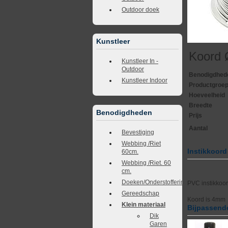
Outdoor doek
Kunstleer
Koord
Kunstleer In -
Outdoor
Benodigdhed
Kunstleer Indoor
Productgroe
Hoeveelheid
Breedte
Benodigdheden
Prijs
Aantal
Bevestiging
Webbing /Riet
Instikkoor
60cm.
Webbing /Riet. 60
cm.
Doeken/Onderstoffering
PVC instikkoo
Gereedschap
Koord is 4mm
Klein materiaal
Bijpassende
Dik
Garen