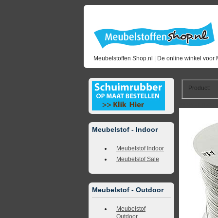
Meubelstoffen Shop.nl | De online winkel voor 
Product
:
<<
terug naar 
Meubelstof - Indoor
Meubelstof Indoor
Meubelstof Sale
Meubelstof - Outdoor
Meubelstof
Outdoor