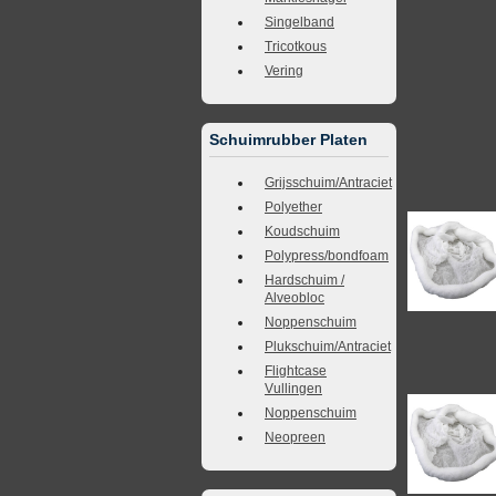
Singelband
Tricotkous
Vering
Schuimrubber Platen
Grijsschuim/Antraciet
Polyether
Koudschuim
Polypress/bondfoam
Hardschuim /
Alveobloc
Noppenschuim
Plukschuim/Antraciet
Flightcase
Vullingen
Noppenschuim
Neopreen