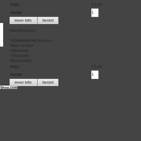
Prijs
:
€ 3,95
Aantal
meer info
bestel
Fiberfill Dacron
*Afdekmateriaal kussens
*Meer comfort
*Ademend
*200 grams
*80cm breed
Prijs
:
€ 5,00
Aantal
meer info
bestel
Shop.com