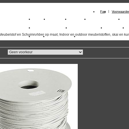
Faq
Voorwaarde
Home
Meubelstof
Kunstleer
Schuimrubberplaten
Sc
milano_outdoorstoffen
skai kunstleer kopen
outdoorstof
Meubelstof en Schuimrubber op maat, Indoor en outdoor meubelstoffen, skai en kun
Outlet
Meubelstof indoor
duurzaam
overzicht
volgende
>>
<<
vorige