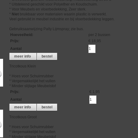
* Uitstekend geschikt voor Polyether en Koudschuim.
* Voor Meubels en vloerbedekking, Zeer sterk.
*
Niet
bruikbaar voor materialen waarin plastic is verwerkt.
Veel gebruikt in meubel industrie en bij vloerbedekking leggen.
Gebruiksaanwijzing Palty Lijmspray; zie bus.
Hoeveelheid
:
per 2 bussen
Prijs
:
€ 18,95
Aantal
meer info
bestel
Tricotkous Klein
* Hoes voor Schuimrubber
* Vergemakkelijkt het vullen
* Minder slijtage Meubelstof
Prijs
:
€ 1,95
Aantal
meer info
bestel
Tricotkous Groot
* Hoes voor Schuimrubber
* Vergemakkelijkt het vullen
* Minder slijtage Meubelstof