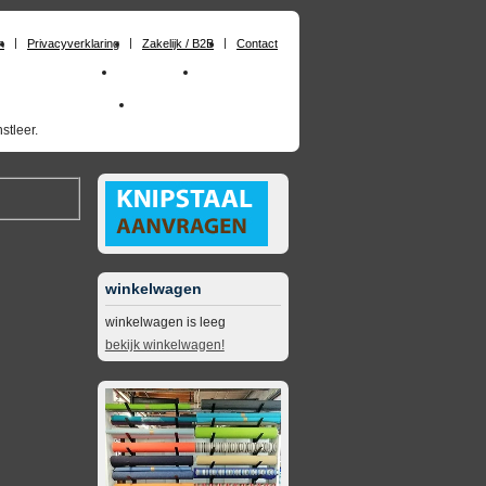
n
Privacyverklaring
Zakelijk / B2B
Contact
huimrubber op maat
Materialen
Zakelijk / B2B
skai_kunstleer outdoor
opruimingsartikelen
stleer.
winkelwagen
winkelwagen is leeg
bekijk winkelwagen!