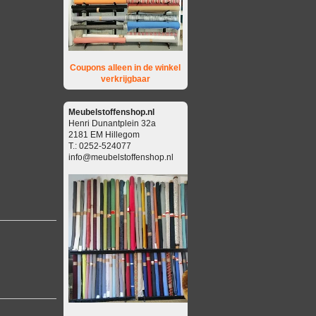
Coupons alleen in de winkel
verkrijgbaar
Meubelstoffenshop.nl
Henri Dunantplein 32a
2181 EM Hillegom
T.: 0252-524077
info@meubelstoffenshop.nl