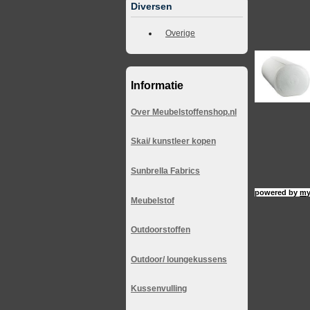
Diversen
Overige
Informatie
Over Meubelstoffenshop.nl
Skai/ kunstleer kopen
Sunbrella Fabrics
powered by
my
Meubelstof
Outdoorstoffen
Outdoor/ loungekussens
Kussenvulling