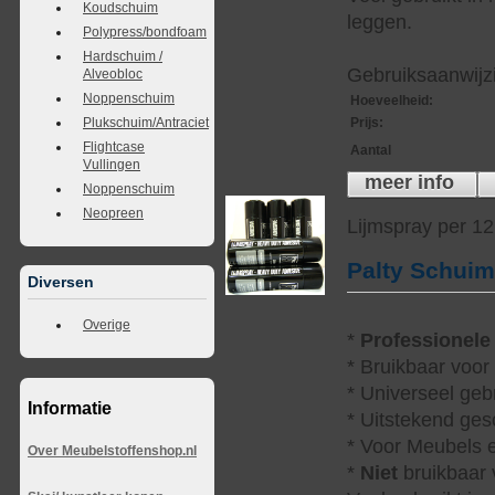
Koudschuim
leggen.
Polypress/bondfoam
Hardschuim /
Gebruiksaanwijzi
Alveobloc
Noppenschuim
Hoeveelheid
:
Prijs
:
Plukschuim/Antraciet
Flightcase
Aantal
Vullingen
meer info
Noppenschuim
Neopreen
Lijmspray per 1
Palty Schui
Diversen
Overige
*
Professionele
* Bruikbaar voor
* Universeel geb
Informatie
* Uitstekend ges
* Voor Meubels e
Over Meubelstoffenshop.nl
*
Niet
bruikbaar v