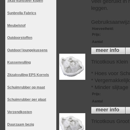
Veel gebruikt in
Skai/ kunstleer kopen
leggen.
Sunbrella Fabrics
Gebruiksaanwijzi
Meubelstof
Hoeveelheid
:
Prijs
:
Outdoorstoffen
Aantal
meer info
Outdoor/ loungekussens
Tricotkous Klein
Kussenvulling
* Hoes voor Sch
Zitzakvulling EPS Korrels
* Vergemakkelijkt
* Minder slijtag
Schuimrubber op maat
Prijs
:
Schuimrubber per plaat
Aantal
meer info
Verzendkosten
Tricotkous Groot
Duurzaam bezig