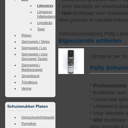
* Voor Meubels en vloerbedekk
Lijmspray
Lijmspray
*
Niet
bruikbaar voor materialen
hittebestendig
Veel gebruikt in meubel indust
Lijmsticks
Tape
Gebruiksaanwijzing Palty Lijms
Ritsen
Bijpassende artikelen
Siernagels / Strips
Siernagels / Los
Siernagels / voor
Lijmspray per st
Siernagel Tacker
Siernagels /
Palty Schui
Markiesnagel
Singelband
Tricotkous
*
Professionele
Vering
* Bruikbaar voor
* Universeel geb
* Uitstekend ges
Schuimrubber Platen
* Voor Meubels e
Grijsschuim/Antraciet
*
Niet
bruikbaar v
Polyether
Veel gebruikt in