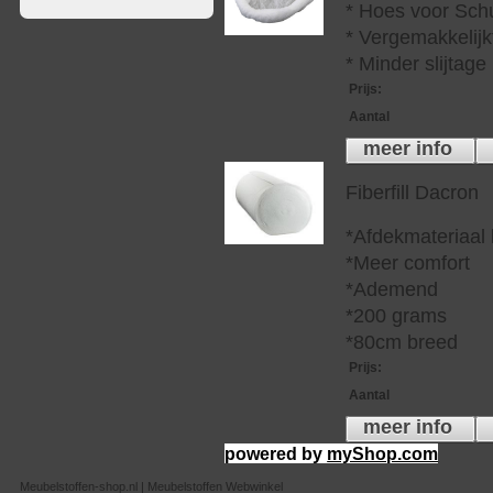
* Hoes voor Sch
* Vergemakkelijkt
* Minder slijtag
Prijs
:
Aantal
meer info
Fiberfill Dacron
*Afdekmateriaal
*Meer comfort
*Ademend
*200 grams
*80cm breed
Prijs
:
Aantal
meer info
powered by
myShop.com
Meubelstoffen-shop.nl | Meubelstoffen Webwinkel