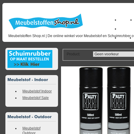
Home
milano_
Meubelstoffen Shop.nl | De online winkel voor Meubelstof en Schuimrubber op
Outlet
Product
:
<<
terug naar overzicht
volgende
>>
<<
vorig
Meubelstof - Indoor
Meubelstof Indoor
Meubelstof Sale
Meubelstof - Outdoor
Meubelstof
Outdoor