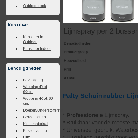
Outdoor doek
Kunstleer
Lijmspray per 2 busse
Kunstleer In -
Outdoor
Benodigdheden
Kunstleer Indoor
Productgroep
Hoeveelheid
Benodigdheden
Prijs
Aantal
Bevestiging
Webbing /Riet
60cm.
Palty Schuimrubber Li
Webbing /Riet. 60
cm.
Doeken/Onderstoffering
*
Professionele
Lijmspray.
Gereedschap
* Bruikbaar voor de meeste ma
Klein materiaal
* Universeel gebruik. Waterbes
Kussenvulling
* Uitstekend geschikt voor Po
Lijm