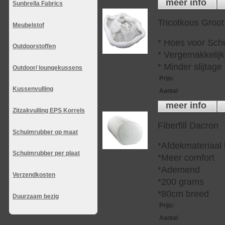
meer info
Sunbrella Fabrics
Tricotkous Groot
Meubelstof
* Hoes voor Sch
Outdoorstoffen
* Vergemakkelijkt
* Minder slijtag
Outdoor/ loungekussens
Prijs
:
Kussenvulling
Aantal
meer info
Zitzakvulling EPS Korrels
Fiberfill Dacron
Schuimrubber op maat
*Afdekmateriaal
Schuimrubber per plaat
*Meer comfort
*Ademend
Verzendkosten
*200 grams
*80cm breed
Duurzaam bezig
Prijs
:
Aantal