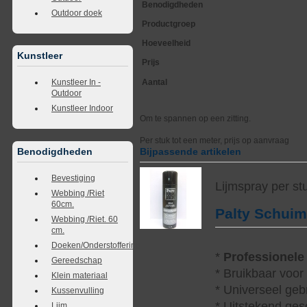
Benodigdheden
Outdoor doek
Productgroep
Hoeveelheid
Kunstleer
Prijs
Aantal
Kunstleer In -
Outdoor
Kunstleer Indoor
Om te spannen op een zitting.
Per stuk tot een meter, prijs op aanvraag
Benodigdheden
Bijpassende artikelen
Bevestiging
Lijmspray per st
Webbing /Riet
60cm.
Palty Schui
Webbing /Riet. 60
cm.
Doeken/Onderstoffering
*
Professionele
Gereedschap
* Bruikbaar voor
Klein materiaal
* Universeel geb
Kussenvulling
* Uitstekend ges
Lijm