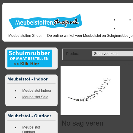
Home
milano_
Meubelstoffen Shop.nl | De online winkel voor Meubelstof en Schuimrubber op
Outlet
Product
:
<<
terug naar overzicht
volgende
>>
<<
vorig
Meubelstof - Indoor
Meubelstof Indoor
Meubelstof Sale
Meubelstof - Outdoor
No sag veren
Meubelstof
Outdoor