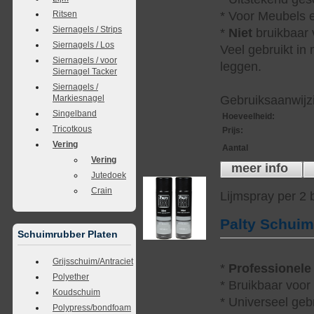
Ritsen
* Voor Meubels e
Siernagels / Strips
*
Niet
bruikbaar v
Siernagels / Los
Veel gebruikt in
Siernagels / voor
leggen.
Siernagel Tacker
Siernagels /
Markiesnagel
Gebruiksaanwijzi
Singelband
Hoeveelheid
:
Tricotkous
Prijs
:
Vering
Aantal
Vering
meer info
Jutedoek
Crain
Lijmspray per 2
Palty Schui
Schuimrubber Platen
Grijsschuim/Antraciet
*
Professionele
Polyether
* Bruikbaar voor
Koudschuim
* Universeel geb
Polypress/bondfoam