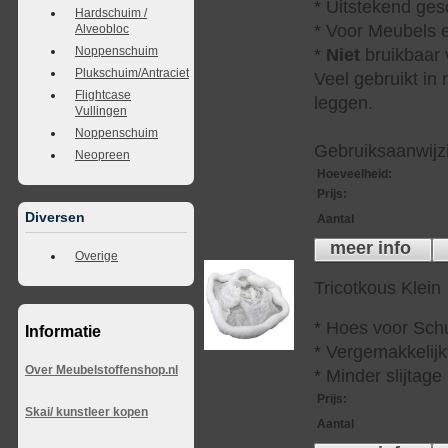
* Uitstekend ges
Hardschuim /
* Voor Meubels e
Alveobloc
Noppenschuim
*
Niet
bruikbaar v
Plukschuim/Antraciet
Veel gebruikt in
Flightcase
leggen.
Vullingen
Noppenschuim
Gebruiksaanwijzi
Neopreen
Hoeveelheid
:
Prijs
:
Diversen
Aantal
meer info
Overige
Tricotkous Klein
* Hoes voor Sch
Informatie
* Vergemakkelijkt
Over Meubelstoffenshop.nl
* Minder slijtag
Prijs
:
Skai/ kunstleer kopen
Aantal