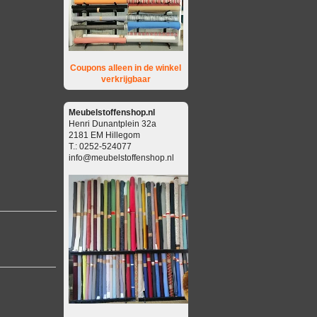
Coupons alleen in de winkel
verkrijgbaar
Meubelstoffenshop.nl
Henri Dunantplein 32a
2181 EM Hillegom
T.: 0252-524077
info@meubelstoffenshop.nl