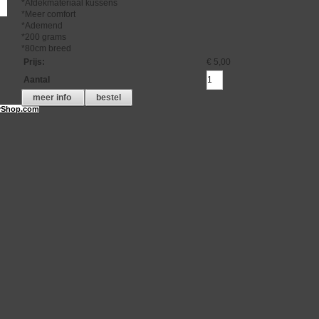
*Afdekmateriaal kussens
*Meer comfort
*Ademend
*200 grams
*80cm breed
Prijs
:
€ 5,00
Aantal
meer info
bestel
Shop.com