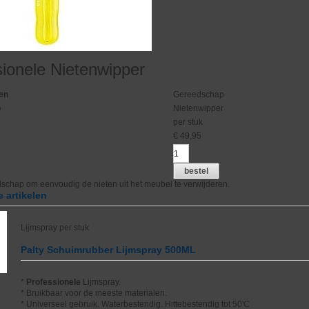
sionele Nietenwipper
en
Gereedschap
p
Nietenwipper
per stuk
€
49,95
bestel
schap om eenvoudig de nieten uit het meubel te verwijderen.
 artikelen
Lijmspray per stuk
Palty Schuimrubber Lijmspray 500ML
*
Professionele
Lijmspray.
* Bruikbaar voor de meeste materialen.
* Universeel gebruik. Waterbestendig. Hittebestendig tot 50'C