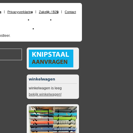
n
Privacyverklaring
Zakelijk / B2B
Contact
huimrubber op maat
Materialen
Zakelijk / B2B
skai_kunstleer outdoor
opruimingsartikelen
stleer.
winkelwagen
winkelwagen is leeg
bekijk winkelwagen!