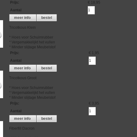
Prijs
:
€ 18,95
Aantal
meer info
bestel
Tricotkous Klein
* Hoes voor Schuimrubber
* Vergemakkelijkt het vullen
* Minder slijtage Meubelstof
Prijs
:
€ 1,95
Aantal
meer info
bestel
Tricotkous Groot
* Hoes voor Schuimrubber
* Vergemakkelijkt het vullen
* Minder slijtage Meubelstof
Prijs
:
€ 3,95
Aantal
meer info
bestel
Fiberfill Dacron