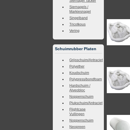
Siernagel Tacker
Siernagels /
Markiesnagel
Singelband
Tricotkous
Vering
Schuimrubber Platen
Grijsschuim/Antraciet
Polyether
Koudschuim
Polypress/bondfoam
Hardschuim /
Alveobloc
Noppenschuim
Plukschuim/Antraciet
Flightcase
Vullingen
Noppenschuim
Neopreen