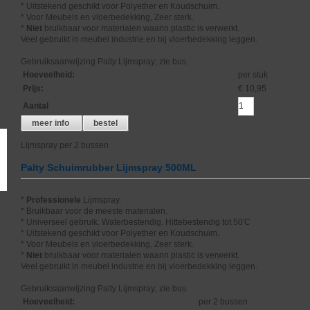
* Uitstekend geschikt voor Polyether en Koudschuim.
* Voor Meubels en vloerbedekking, Zeer sterk.
*
Niet
bruikbaar voor materialen waarin plastic is verwerkt.
Veel gebruikt in meubel industrie en bij vloerbedekking leggen.
Gebruiksaanwijzing Palty Lijmspray; zie bus.
Hoeveelheid
:
per stuk
Prijs
:
€ 10,95
Aantal
meer info
bestel
Lijmspray per 2 bussen
Palty Schuimrubber Lijmspray 500ML
*
Professionele
Lijmspray.
* Bruikbaar voor de meeste materialen.
* Universeel gebruik. Waterbestendig. Hittebestendig tot 50'C
* Uitstekend geschikt voor Polyether en Koudschuim.
* Voor Meubels en vloerbedekking, Zeer sterk.
*
Niet
bruikbaar voor materialen waarin plastic is verwerkt.
Veel gebruikt in meubel industrie en bij vloerbedekking leggen.
Gebruiksaanwijzing Palty Lijmspray; zie bus.
Hoeveelheid
:
per 2 bussen