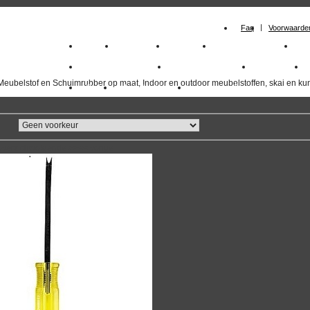
Faq
Voorwaarde
Home
Meubelstof
Kunstleer
Schuimrubberplaten
Sc
milano_outdoorstoffen
skai kunstleer kopen
outdoorstof
Meubelstof en Schuimrubber op maat, Indoor en outdoor meubelstoffen, skai en kun
Outlet
Meubelstof indoor
duurzaam
overzicht
volgende
>>
<<
vorige