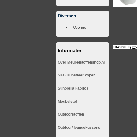
Diversen
Overige
powered by
my
Informatie
Over Meubelstoffenshop.nl
Skai/ kunstleer kopen
Sunbrella Fabrics
Meubelstof
Outdoorstoffen
Outdoor/ loungekussens