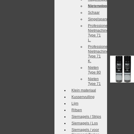
Nietenwipper
Schaar
Singelspanner
Professionele
Nietmachine
Type 71
L.
Professionele
Nietmachine
Type 71
K.
Nieten
Type 80
Nieten
Type 71
Klein materiaal
Kussenvulling
Lijm
Ritsen
Siernagels / Strips
Siernagels / Los
Siernagels / voor