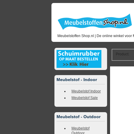
Meubelstoffen Shop.nl | De online winkel voor 
Product
:
<<
terug naar 
Meubelstof - Indoor
Meubelstof Indoor
Meubelstof Sale
Meubelstof - Outdoor
Meubelstof
Outdoor