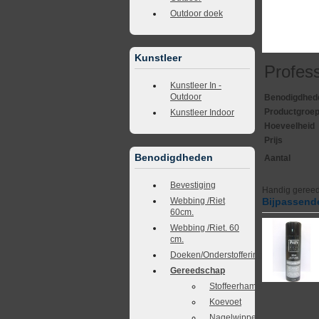
Outdoor doek
Kunstleer
Profes
Kunstleer In -
Outdoor
Benodigdhed
Productgroe
Kunstleer Indoor
Hoeveelheid
Prijs
Benodigdheden
Aantal
Bevestiging
Handig gereed
Webbing /Riet
Bijpassende
60cm.
Webbing /Riet. 60
cm.
Doeken/Onderstoffering
Gereedschap
Stoffeerhamer
Koevoet
Nagelwipper