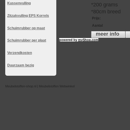
Kussenvulling
*200 grams
*80cm breed
Zitzakvulling EPS Korrels
Prijs
:
Aantal
Schuimrubber op maat
meer info
powered by
myShop.com
Schuimrubber per plaat
Verzendkosten
Duurzaam bezig
Meubelstoffen-shop.nl | Meubelstoffen Webwinkel