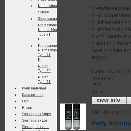
Nietenwipper
*
Professionele
Schaar
* Bruikbaar voor
Singelspanner
* Universeel geb
Professionele
* Uitstekend ges
Nietmachine
Type 71
* Voor Meubels e
L.
*
Niet
bruikbaar v
Professionele
Veel gebruikt in
Nietmachine
Type 71
leggen.
K.
Nieten
Type 80
Gebruiksaanwijzi
Nieten
Hoeveelheid
:
Type 71
Prijs
:
Klein materiaal
Aantal
Kussenvulling
meer info
Lijm
Ritsen
Lijmspray per 2
Siernagels / Strips
Siernagels / Los
Palty Schui
Siernagels / voor