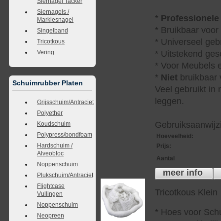
Siernagel Tacker
Siernagels /
*
Professionele
Markiesnagel
* Bruikbaar voor
Singelband
* Universeel geb
Tricotkous
Vering
* Uitstekend ges
* Voor Meubels e
*
Niet
bruikbaar v
Schuimrubber Platen
Veel gebruikt in
leggen.
Grijsschuim/Antraciet
Polyether
Gebruiksaanwijzi
Koudschuim
Polypress/bondfoam
Hoeveelheid
:
Hardschuim /
Prijs
:
Alveobloc
Aantal
Noppenschuim
meer info
Plukschuim/Antraciet
Flightcase
Tricotkous Klein
Vullingen
Noppenschuim
* Hoes voor Sch
Neopreen