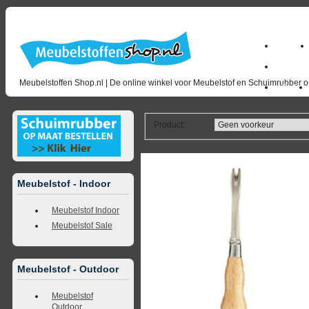
Home
milano_
Meubelstoffen Shop.nl | De online winkel voor Meubelstof en Schuimrubber op
Outlet
Product
:
<<
terug naar overzicht
volgende
>>
<<
vorig
Meubelstof - Indoor
Meubelstof Indoor
Meubelstof Sale
Meubelstof - Outdoor
Meubelstof
Outdoor