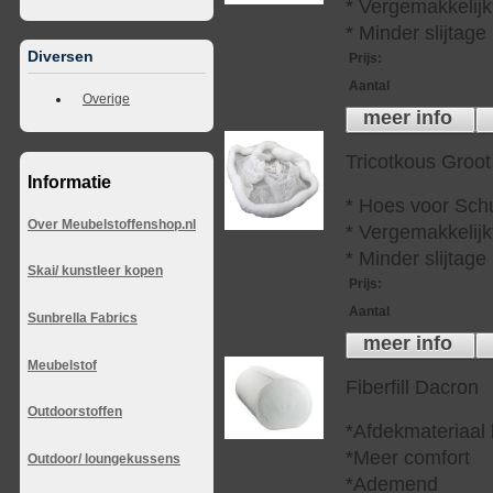
* Vergemakkelijkt
* Minder slijtag
Diversen
Prijs
:
Aantal
Overige
meer info
Tricotkous Groot
Informatie
* Hoes voor Sch
Over Meubelstoffenshop.nl
* Vergemakkelijkt
* Minder slijtag
Skai/ kunstleer kopen
Prijs
:
Aantal
Sunbrella Fabrics
meer info
Meubelstof
Fiberfill Dacron
Outdoorstoffen
*Afdekmateriaal
*Meer comfort
Outdoor/ loungekussens
*Ademend