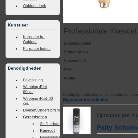
Outdoor doek
Kunstleer
Professionele Koevoet
Kunstleer In -
Outdoor
Benodigdheden
Kunstleer Indoor
Productgroep
Hoeveelheid
Benodigdheden
Prijs
Aantal
Bevestiging
Webbing /Riet
60cm.
Handig gereedschap om eenvoudig de nagels 
Webbing /Riet. 60
Bijpassende artikelen
cm.
Doeken/Onderstoffering
Lijmspray per st
Gereedschap
Stoffeerhamer
Palty Schui
Koevoet
Nagelwipper