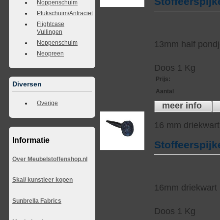
Stoffeerspijk
Noppenschuim
Plukschuim/Antraciet
Flightcase
Vullingen
13mm half pond
Noppenschuim
Neopreen
Doos 1 Kg
Prijs
:
Diversen
Aantal
Overige
meer info
16 mm driekwart
Informatie
Stoffeerspijk
Over Meubelstoffenshop.nl
Skai/ kunstleer kopen
16mm driekwart 
Sunbrella Fabrics
Doos 1 Kg