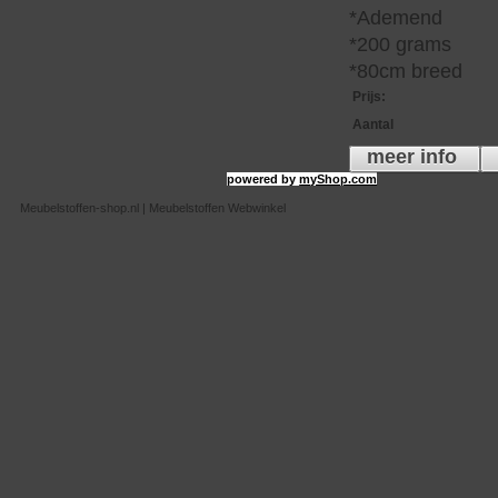
*Ademend
*200 grams
*80cm breed
Prijs
:
Aantal
meer info
powered by
myShop.com
Meubelstoffen-shop.nl | Meubelstoffen Webwinkel