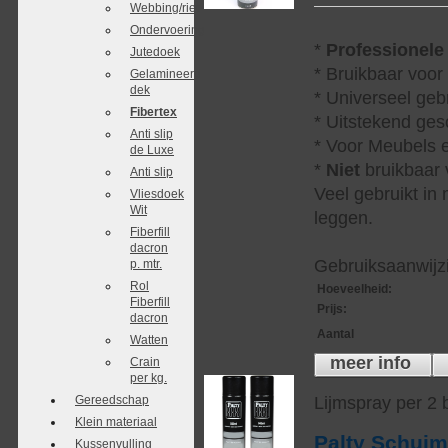
Webbing/riet
Ondervoering
*
Professionele
Jutedoek
* Bruikbaar voor
Gelamineerd
dek
* Universeel geb
Fibertex
* Uitstekend ges
Anti slip
* Voor Meubels e
de Luxe
*
Niet
bruikbaar v
Anti slip
Veel gebruikt in
Vliesdoek
Wit
leggen.
Fiberfill
dacron
Gebruiksaanwijzi
p. mtr.
Rol
Hoeveelheid
:
Fiberfill
Prijs
:
dacron
Aantal
Watten
meer info
Crain
per kg.
Gereedschap
Lijmspray per 2
Klein materiaal
Palty Schui
Kussenvulling