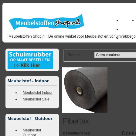
Home
milano_
Meubelstoffen Shop.nl | De online winkel voor Meubelstof en Schuimrubber op
Outlet
Product
:
<<
terug naar overzicht
volgende
>>
<<
vorig
Meubelstof - Indoor
Meubelstof Indoor
Meubelstof Sale
Meubelstof - Outdoor
Fibertex
Meubelstof
Doeke
Benodigdheden
Outdoor