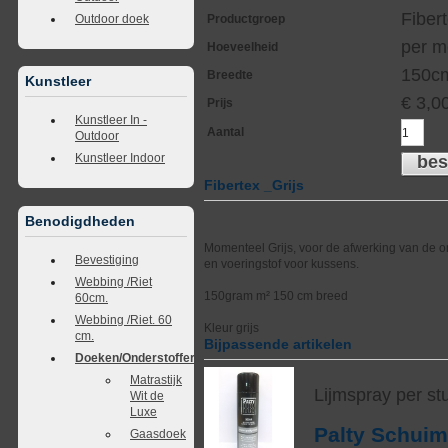
Fiber
Outdoor doek
Productgroep
per m
Hoeveelheid
150c
Breedte
Kunstleer
€
3,0
Prijs
Kunstleer In -
Aantal
Outdoor
Kunstleer Indoor
bes
Fibertex _Grijs
Benodigdheden
Momenteel Grijs, voor de afwerking van de 
Bevestiging
en voeringstof voor kussens.
Webbing /Riet
150gram m² 150 cm breed
60cm.
Webbing /Riet. 60
Kleur grijs
cm.
Bijpassende artikelen
Doeken/Onderstoffering
Matrastijk
Lijmspray per st
Wit de
Luxe
Palty Schui
Gaasdoek