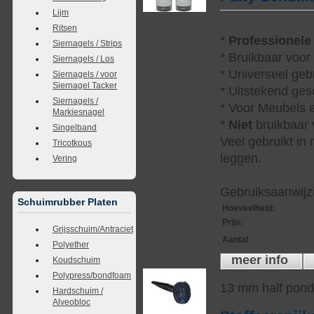
Lijm
Ritsen
*
Professionele
Siernagels / Strips
* Bruikbaar voor
Siernagels / Los
* Universeel geb
Siernagels / voor
Siernagel Tacker
* Uitstekend ges
Siernagels /
* Voor Meubels e
Markiesnagel
*
Niet
bruikbaar v
Singelband
Veel gebruikt in
Tricotkous
leggen.
Vering
Gebruiksaanwijzi
Schuimrubber Platen
Hoeveelheid
:
Prijs
:
Grijsschuim/Antraciet
Aantal
Polyether
meer info
Koudschuim
Polypress/bondfoam
13 mm half pond
Hardschuim /
Alveobloc