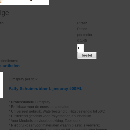
ige
en
Ritsen
p
Ritsen
per meter
€
1,45
bestel
kleefkracht
 artikelen
Lijmspray per stuk
Palty Schuimrubber Lijmspray 500ML
*
Professionele
Lijmspray.
* Bruikbaar voor de meeste materialen.
* Universeel gebruik. Waterbestendig. Hittebestendig tot 50'C
* Uitstekend geschikt voor Polyether en Koudschuim.
* Voor Meubels en vloerbedekking, Zeer sterk.
*
Niet
bruikbaar voor materialen waarin plastic is verwerkt.
Veel gebruikt in meubel industrie en bij vloerbedekking leggen.