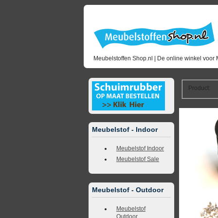
Meubelstoffen Shop.nl | De online winkel voor 
Product
:
<<
terug naar 
Meubelstof - Indoor
Meubelstof Indoor
Meubelstof Sale
Meubelstof - Outdoor
Meubelstof
Outdoor