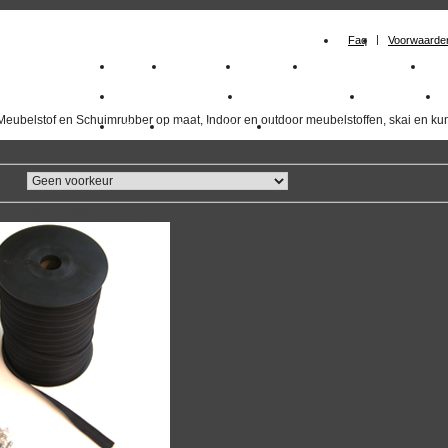
Faq
Voorwaarde
Home
Meubelstof
Kunstleer
Schuimrubberplaten
Sc
milano_outdoorstoffen
skai kunstleer kopen
outdoorstof
Meubelstof en Schuimrubber op maat, Indoor en outdoor meubelstoffen, skai en kun
Outlet
Meubelstof indoor
duurzaam
overzicht
volgende
>>
<<
vorige