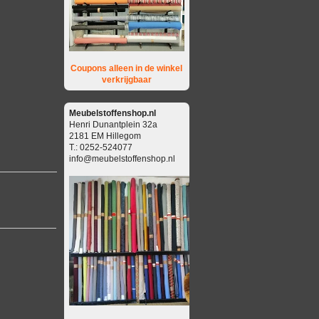
Coupons alleen in de winkel
verkrijgbaar
Meubelstoffenshop.nl
Henri Dunantplein 32a
2181 EM Hillegom
T.: 0252-524077
info@meubelstoffenshop.nl