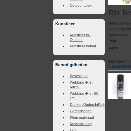
Outdoor doek
Rits Be
Benodigdhed
Kunstleer
Productgroe
Hoeveelheid
Kunstleer In -
Outdoor
Prijs
Kunstleer Indoor
Aantal
Buitengewone 
Benodigdheden
Bijpassende
Bevestiging
Webbing /Riet
60cm.
Webbing /Riet. 60
cm.
Doeken/Onderstoffering
Gereedschap
Klein materiaal
Kussenvulling
Lijm