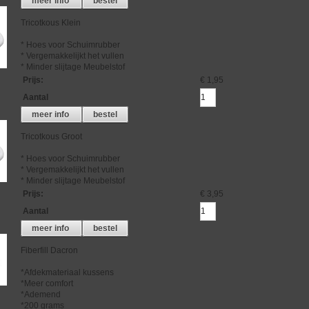
meer info
bestel
Tricotkous Klein
* Hoes voor Schuimrubber
* Vergemakkelijkt het vullen
* Minder slijtage Meubelstof
Prijs
:
€ 1,95
Aantal
meer info
bestel
Tricotkous Groot
* Hoes voor Schuimrubber
* Vergemakkelijkt het vullen
* Minder slijtage Meubelstof
Prijs
:
€ 3,95
Aantal
meer info
bestel
Fiberfill Dacron
*Afdekmateriaal kussens
*Meer comfort
*Ademend
*200 grams