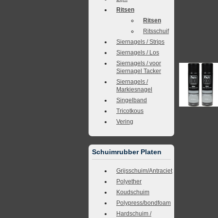
Ritsen
Ritsen
Ritsschuif
Siernagels / Strips
Siernagels / Los
Siernagels / voor
Siernagel Tacker
Siernagels /
Markiesnagel
Singelband
Tricotkous
Vering
Schuimrubber Platen
Grijsschuim/Antraciet
Polyether
Koudschuim
Polypress/bondfoam
Hardschuim /