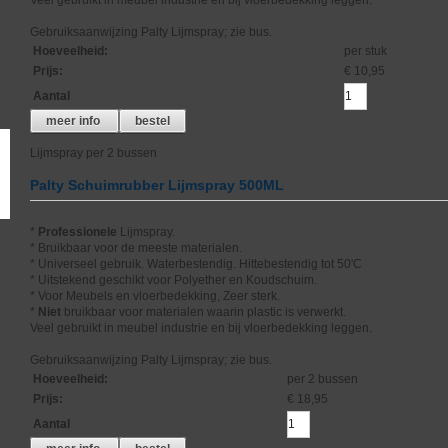
Gebruiksaanwijzing Palty Lijmspray; zie bus.
Hoeveelheid
:
per stuk
Prijs
:
€ 10,95
Aantal
meer info
bestel
Lijmspray per 2 bussen
Palty Schuimrubber Lijmspray 500ML
*
Professionele
Lijmspray.
* Bruikbaar voor de meeste materialen.
* Universeel gebruik. Waterbestendig. Hittebestendig tot 50'C
* Uitstekend geschikt voor Polyether en Koudschuim.
* Voor Meubels en vloerbedekking, Zeer sterk.
*
Niet
bruikbaar voor materialen waarin plastic is verwerkt.
Veel gebruikt in meubel industrie en bij vloerbedekking leggen.
Gebruiksaanwijzing Palty Lijmspray; zie bus.
Hoeveelheid
:
per 2 bussen
Prijs
:
€ 18,95
Aantal