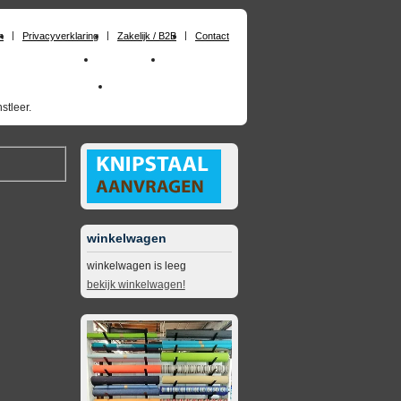
n
Privacyverklaring
Zakelijk / B2B
Contact
huimrubber op maat
Materialen
Zakelijk / B2B
skai_kunstleer outdoor
opruimingsartikelen
stleer.
winkelwagen
winkelwagen is leeg
bekijk winkelwagen!