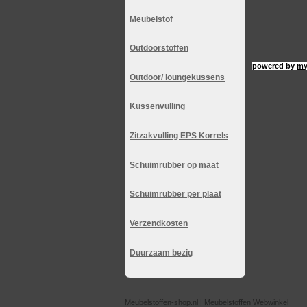
Meubelstof
Outdoorstoffen
powered by
my
Outdoor/ loungekussens
Kussenvulling
Zitzakvulling EPS Korrels
Schuimrubber op maat
Schuimrubber per plaat
Verzendkosten
Duurzaam bezig
Meubelstoffen-shop.nl | Meubelstoffen Webwinkel