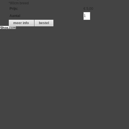
*80cm breed
Prijs
:
€ 5,00
Aantal
meer info
bestel
Shop.com