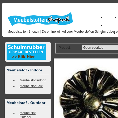
Home
milano_
Meubelstoffen Shop.nl | De online winkel voor Meubelstof en Schuimrubber op
Outlet
Product
:
<<
terug naar overzicht
volgende
>>
<<
vorig
Meubelstof - Indoor
Meubelstof Indoor
Meubelstof Sale
Meubelstof - Outdoor
Meubelstof
Outdoor