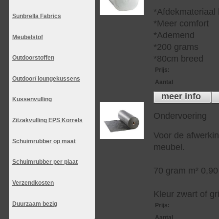
*Afdekmateriaal
Sunbrella Fabrics
*Meer comfort
*Ademend
Meubelstof
*200 grams
*80cm breed
Outdoorstoffen
Prijs
:
Outdoor/ loungekussens
Aantal
meer info
Kussenvulling
Ondervoering
Zitzakvulling EPS Korrels
Voor de afwerkin
Schuimrubber op maat
meubel.
Schuimrubber per plaat
70 gram m² 0,90
Verzendkosten
Kleur zwart of gri
Duurzaam bezig
Prijs
:
Aantal