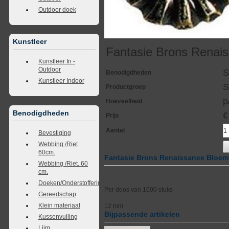
Outdoor doek
Kunstleer
Fantasie Brons Renai
Kunstleer In -
Outdoor
S
Benodigdheden
Kunstleer Indoor
S
Productgroep
p
Hoeveelheid
Benodigdheden
Prijs
Aantal
Bevestiging
Webbing /Riet
60cm.
Fantasie Brons Renaissance Bloem
Webbing /Riet. 60
cm.
Doeken/Onderstoffering
Per doos van 1000 stuks
Gereedschap
Klein materiaal
12 mm
Bijpassende artikelen
Kussenvulling
Lijm