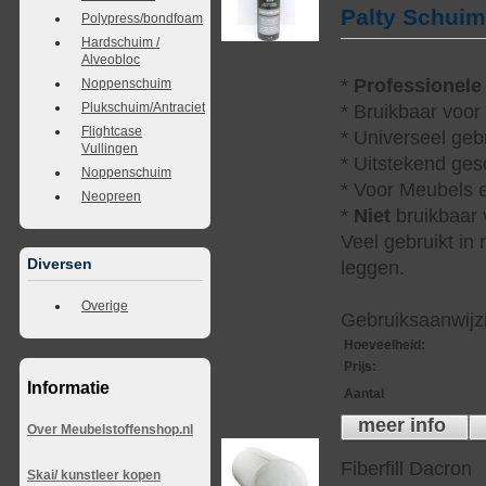
Palty Schui
Polypress/bondfoam
Hardschuim /
Alveobloc
*
Professionele
Noppenschuim
Plukschuim/Antraciet
* Bruikbaar voor
Flightcase
* Universeel geb
Vullingen
* Uitstekend ges
Noppenschuim
* Voor Meubels e
Neopreen
*
Niet
bruikbaar v
Veel gebruikt in
Diversen
leggen.
Overige
Gebruiksaanwijzi
Hoeveelheid
:
Prijs
:
Informatie
Aantal
meer info
Over Meubelstoffenshop.nl
Fiberfill Dacron
Skai/ kunstleer kopen