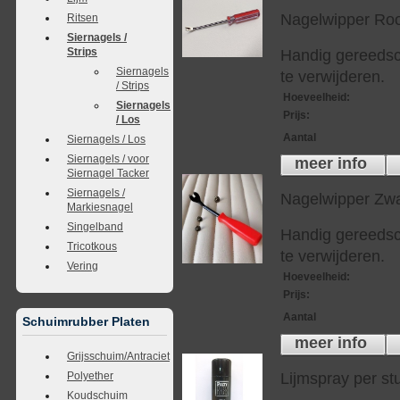
Nagelwipper Ro
Ritsen
Siernagels /
Strips
Handig gereedsc
Siernagels
te verwijderen.
/ Strips
Hoeveelheid
:
Siernagels
Prijs
:
/ Los
Aantal
Siernagels / Los
Siernagels / voor
meer info
Siernagel Tacker
Siernagels /
Nagelwipper Zwa
Markiesnagel
Singelband
Handig gereedsc
Tricotkous
te verwijderen.
Vering
Hoeveelheid
:
Prijs
:
Aantal
Schuimrubber Platen
meer info
Grijsschuim/Antraciet
Polyether
Lijmspray per st
Koudschuim