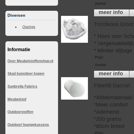
Aantal
meer info
Diversen
Tricotkous Groot
Overige
* Hoes voor Sch
* Vergemakkelijkt
Informatie
* Minder slijtag
Prijs
:
Over Meubelstoffenshop.nl
Aantal
meer info
Skai/ kunstleer kopen
Fiberfill Dacron
Sunbrella Fabrics
*Afdekmateriaal
Meubelstof
*Meer comfort
*Ademend
Outdoorstoffen
*200 grams
Outdoor/ loungekussens
*80cm breed
Prijs
: