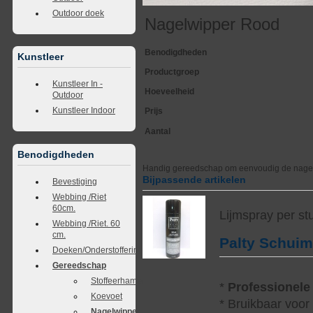
Outdoor doek
Nagelwipper Rood
Benodigdheden
Kunstleer
Productgroep
Kunstleer In -
Hoeveelheid
Outdoor
Kunstleer Indoor
Prijs
Aantal
Benodigdheden
Handig gereedschap om eenvoudig de nagels 
Bijpassende artikelen
Bevestiging
Webbing /Riet
60cm.
Lijmspray per st
Webbing /Riet. 60
cm.
Palty Schui
Doeken/Onderstoffering
Gereedschap
Stoffeerhamer
*
Professionele
Koevoet
* Bruikbaar voor
Nagelwipper