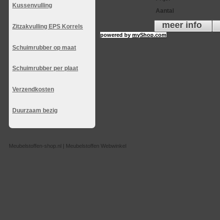
Kussenvulling
Aantal
meer info
Zitzakvulling EPS Korrels
powered by
myShop.com
Schuimrubber op maat
Schuimrubber per plaat
Verzendkosten
Duurzaam bezig
Meubelstoffen-shop.nl | Meubelstoffen Webwinkel