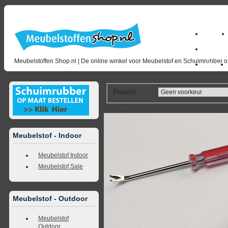
Home
milano_
Meubelstoffen Shop.nl | De online winkel voor Meubelstof en Schuimrubber op
Outlet
Product
:
<<
terug naar overzicht
volgende
>>
<<
vorig
Meubelstof - Indoor
Meubelstof Indoor
Meubelstof Sale
Meubelstof - Outdoor
Meubelstof
Outdoor