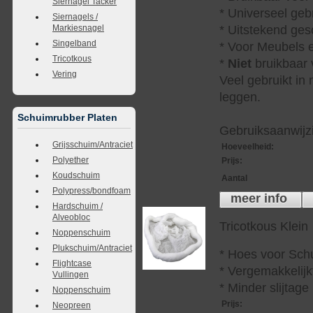
Siernagel Tacker
* Universeel geb
Siernagels /
Markiesnagel
* Uitstekend ges
Singelband
* Voor Meubels e
Tricotkous
*
Niet
bruikbaar v
Vering
Veel gebruikt in
leggen.
Schuimrubber Platen
Gebruiksaanwijzi
Grijsschuim/Antraciet
Hoeveelheid
:
Polyether
Prijs
:
Koudschuim
Aantal
Polypress/bondfoam
meer info
Hardschuim /
Alveobloc
Tricotkous Klein
Noppenschuim
Plukschuim/Antraciet
* Hoes voor Sch
Flightcase
* Vergemakkelijkt
Vullingen
* Minder slijtag
Noppenschuim
Prijs
:
Neopreen