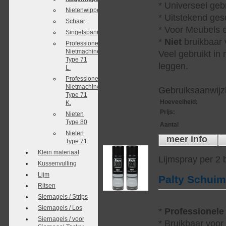
* Universeel geb
Nietenwipper
* Uitstekend ges
Schaar
* Voor Meubels e
Singelspanner
*
Niet
bruikbaar v
Professionele
Nietmachine
Veel gebruikt in
Type 71
leggen.
L.
Professionele
Nietmachine
Gebruiksaanwijzi
Type 71
Hoeveelheid
:
K.
Prijs
:
Nieten
Type 80
Aantal
Nieten
meer info
Type 71
Klein materiaal
Lijmspray per 2
Kussenvulling
Lijm
Palty Schui
Ritsen
Siernagels / Strips
Siernagels / Los
*
Professionele
Siernagels / voor
* Bruikbaar voor