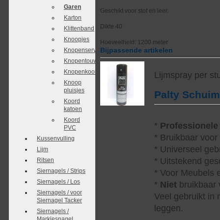
Garen
Geschikt voor stof en leer.
Karton
Dikte 40
Klittenband
Knoopjes
Hoeveelheid: 1200 meter
Bijpassende artikelen
Knopenservice
Knopentouw
Knopenkoordjes
Lijmspray per st
Knoop
pluisjes
Palty Schui
Koord
katoen
Koord
*
Professionele
PVC
* Bruikbaar voor
Kussenvulling
* Universeel geb
Lijm
* Uitstekend ges
Ritsen
Siernagels / Strips
* Voor Meubels e
Siernagels / Los
*
Niet
bruikbaar v
Siernagels / voor
Veel gebruikt in
Siernagel Tacker
leggen.
Siernagels /
Markiesnagel