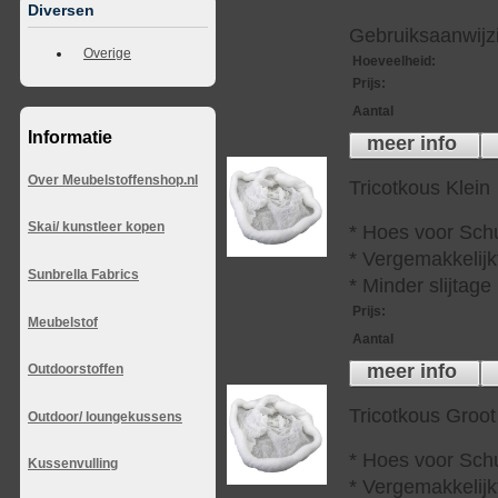
Diversen
Gebruiksaanwijzi
Overige
Hoeveelheid
:
Prijs
:
Aantal
Informatie
meer info
Over Meubelstoffenshop.nl
Tricotkous Klein
Skai/ kunstleer kopen
* Hoes voor Sch
* Vergemakkelijkt
Sunbrella Fabrics
* Minder slijtag
Prijs
:
Meubelstof
Aantal
meer info
Outdoorstoffen
Tricotkous Groot
Outdoor/ loungekussens
* Hoes voor Sch
Kussenvulling
* Vergemakkelijkt