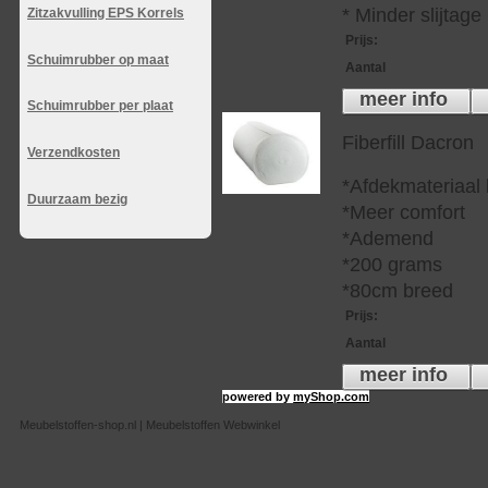
* Minder slijtag
Zitzakvulling EPS Korrels
Prijs
:
Schuimrubber op maat
Aantal
meer info
Schuimrubber per plaat
Fiberfill Dacron
Verzendkosten
*Afdekmateriaal
Duurzaam bezig
*Meer comfort
*Ademend
*200 grams
*80cm breed
Prijs
:
Aantal
meer info
powered by
myShop.com
Meubelstoffen-shop.nl | Meubelstoffen Webwinkel