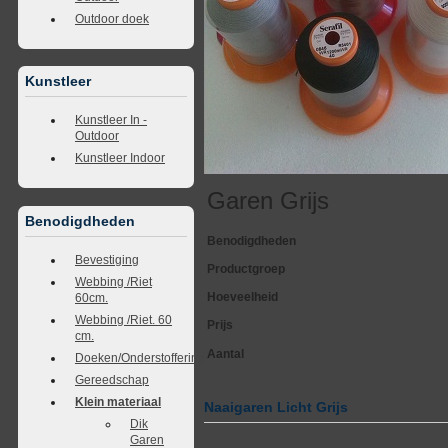
Outdoor doek
Kunstleer
Kunstleer In -
Outdoor
Kunstleer Indoor
Garen Grijs
Benodigdheden
Benodigdheden
Bevestiging
Productgroep
Webbing /Riet
Hoeveelheid
60cm.
Webbing /Riet. 60
Prijs
cm.
Aantal
Doeken/Onderstoffering
Gereedschap
Klein materiaal
Naaigaren Licht Grijs
Dik
Garen