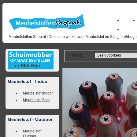
Home
milano_
Meubelstoffen Shop.nl | De online winkel voor Meubelstof en Schuimrubber op
Outlet
Product
:
<<
terug naar overzicht
volgende
>>
<<
vorig
Meubelstof - Indoor
Meubelstof Indoor
Meubelstof Sale
Meubelstof - Outdoor
Meubelstof
Outdoor