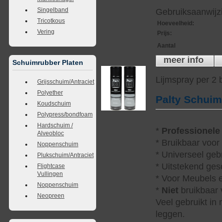
Singelband
Gebruiksaanwijzi
Tricotkous
Hoeveelheid
:
Vering
Prijs
:
Aantal
meer info
Schuimrubber Platen
Lijmspray per 2
Grijsschuim/Antraciet
Polyether
Palty Schui
Koudschuim
Polypress/bondfoam
Hardschuim /
*
Professionele
Alveobloc
* Bruikbaar voor
Noppenschuim
* Universeel geb
Plukschuim/Antraciet
* Uitstekend ges
Flightcase
Vullingen
* Voor Meubels e
Noppenschuim
*
Niet
bruikbaar v
Neopreen
Veel gebruikt in
leggen.