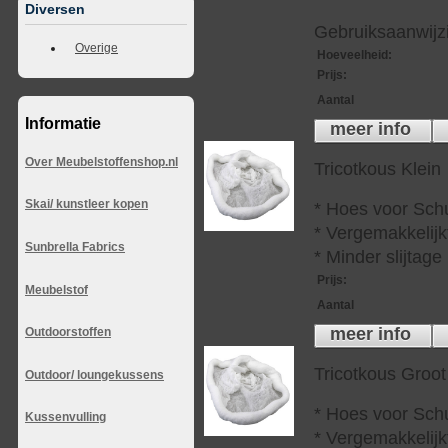
Diversen
Gebruiksaanwijzi
Overige
Hoeveelheid
:
Prijs
:
Aantal
Informatie
meer info
Over Meubelstoffenshop.nl
Tricotkous Klein
Skai/ kunstleer kopen
* Hoes voor Sch
* Vergemakkelijkt
Sunbrella Fabrics
* Minder slijtag
Prijs
:
Meubelstof
Aantal
meer info
Outdoorstoffen
Tricotkous Groot
Outdoor/ loungekussens
* Hoes voor Sch
Kussenvulling
* Vergemakkelijkt