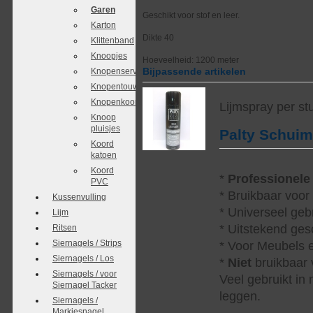
Garen
Geschikt voor stof en leer.
Karton
Dikte 40
Klittenband
Knoopjes
Hoeveelheid: 1200 meter
Bijpassende artikelen
Knopenservice
Knopentouw
Knopenkoordjes
Lijmspray per st
Knoop
pluisjes
Palty Schui
Koord
katoen
Koord
*
Professionele
PVC
* Bruikbaar voor
Kussenvulling
* Universeel geb
Lijm
* Uitstekend ges
Ritsen
Siernagels / Strips
* Voor Meubels e
Siernagels / Los
*
Niet
bruikbaar v
Siernagels / voor
Veel gebruikt in
Siernagel Tacker
leggen.
Siernagels /
Markiesnagel