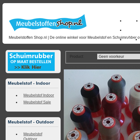
Home
milano_
Meubelstoffen Shop.nl | De online winkel voor Meubelstof en Schuimrubber op
Outlet
Product
:
<<
terug naar overzicht
volgende
>>
<<
vorig
Meubelstof - Indoor
Meubelstof Indoor
Meubelstof Sale
Meubelstof - Outdoor
Meubelstof
Outdoor