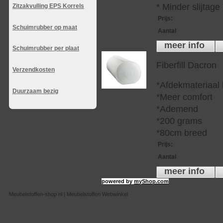
* Minder slijtag
Zitzakvulling EPS Korrels
Prijs
:
Schuimrubber op maat
Aantal
meer info
Schuimrubber per plaat
Fiberfill Dacron
Verzendkosten
*Afdekmateriaal
Duurzaam bezig
*Meer comfort
*Ademend
*200 grams
*80cm breed
Prijs
:
Aantal
meer info
powered by
myShop.com
Meubelstoffen-shop.nl | Meubelstoffen Webwinkel