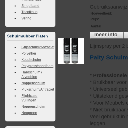
Singelband
Gebruiksaanwijzi
Tricotkous
Hoeveelheid
:
Vering
Prijs
:
Aantal
meer info
Schuimrubber Platen
Lijmspray per 2
Grijsschuim/Antraciet
Polyether
Palty Schui
Koudschuim
Polypress/bondfoam
Hardschuim /
*
Professionele
Alveobloc
* Bruikbaar voor
Noppenschuim
* Universeel geb
Plukschuim/Antraciet
* Uitstekend ges
Flightcase
Vullingen
* Voor Meubels e
Noppenschuim
*
Niet
bruikbaar v
Neopreen
Veel gebruikt in
leggen.