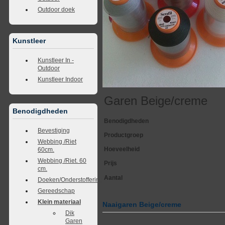
Outdoor doek
Kunstleer
Kunstleer In -
Outdoor
Kunstleer Indoor
Garen Beige/creme
Benodigdheden
Benodigdheden
Bevestiging
Productgroep
Webbing /Riet
Hoeveelheid
60cm.
Webbing /Riet. 60
Prijs
cm.
Aantal
Doeken/Onderstoffering
Gereedschap
Klein materiaal
Naaigaren Beige/creme
Dik
Garen