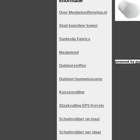
Informatie
Over Meubelstoffenshop.nl
Skai/ kunstleer kopen
Sunbrella Fabrics
Meubelstof
powered by
my
Outdoorstoffen
Outdoor/ loungekussens
Kussenvulling
Zitzakvulling EPS Korrels
Schuimrubber op maat
Schuimrubber per plaat