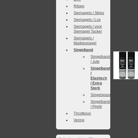
Ritsen
Siernagels / Strips
Siernagels / Los
Siernagels / voor
Siernagel Tacker
Siernagels /
Markiesnagel
Singelband
Singelband
/ Jute
Singelband
/
Elastisch
/ Extra
Sterk
Singelspanner
Singelband
/ Pirelli
Tricotkous
Vering