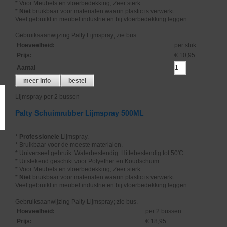
* Voor Meubels en vloerbedekking, Zeer sterk.
*
Niet
bruikbaar voor materialen waarin plastic is verwerkt.
Veel gebruikt in meubel industrie en bij vloerbedekking leggen.
Gebruiksaanwijzing Palty Lijmspray; zie bus.
Hoeveelheid
:
per stuk
Prijs
:
€ 10,95
Aantal
meer info
bestel
Lijmspray per 2 bussen
Palty Schuimrubber Lijmspray 500ML
*
Professionele
Lijmspray.
* Bruikbaar voor de meeste materialen.
* Universeel gebruik. Waterbestendig. Hittebestendig tot 50'C
* Uitstekend geschikt voor Polyether en Koudschuim.
* Voor Meubels en vloerbedekking, Zeer sterk.
*
Niet
bruikbaar voor materialen waarin plastic is verwerkt.
Veel gebruikt in meubel industrie en bij vloerbedekking leggen.
Gebruiksaanwijzing Palty Lijmspray; zie bus.
Hoeveelheid
:
per 2 bussen
Prijs
:
€ 18,95