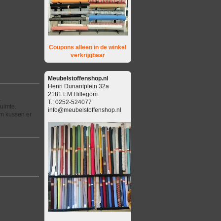
Coupons alleen in de winkel
verkrijgbaar
Meubelstoffenshop.nl
Henri Dunantplein 32a
2181 EM Hillegom
.
T.: 0252-524077
ruimte.
info@meubelstoffenshop.nl
im kussen er