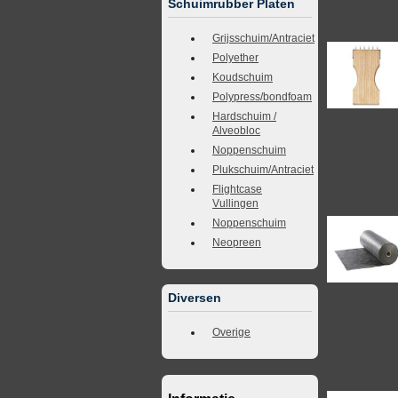
Schuimrubber Platen
Grijsschuim/Antraciet
Polyether
Koudschuim
Polypress/bondfoam
Hardschuim /
Alveobloc
Noppenschuim
Plukschuim/Antraciet
Flightcase
Vullingen
Noppenschuim
Neopreen
Diversen
Overige