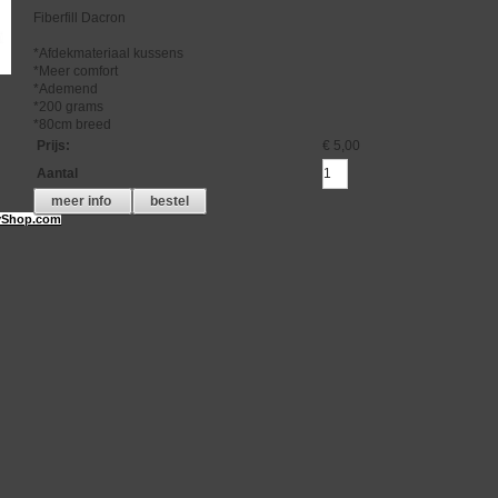
Fiberfill Dacron
*Afdekmateriaal kussens
*Meer comfort
*Ademend
*200 grams
*80cm breed
Prijs
:
€ 5,00
Aantal
meer info
bestel
Shop.com