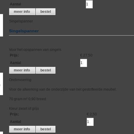
Aantal
meer info
bestel
Singelspanner
Singelspanner
Voor het opspannen van singels
Prijs
:
€ 27,50
Aantal
meer info
bestel
Ondervoering
Voor de afwerking van de onderzijde van het gestoffeerde meubel.
70 gram m² 0,90 breed
Kleur zwart of grijs
Prijs
:
€ 2,50
Aantal
meer info
bestel