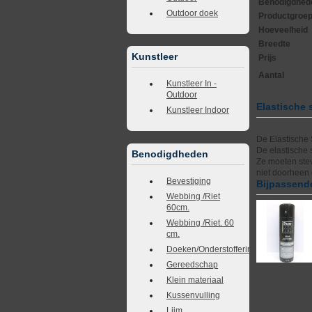
Benodigdhed
Outdoor doek
Productgroe
Hoeveelheid
Breedte
Kunstleer
Prijs
Aantal
Kunstleer In -
Outdoor
Elastische 
Kunstleer Indoor
De Elastische 
De elastische 
Benodigdheden
Ze moeten stev
niet doorheen g
Bevestiging
Bijpassende
Webbing /Riet
60cm.
Webbing /Riet. 60
cm.
Doeken/Onderstoffering
Gereedschap
Klein materiaal
Kussenvulling
Lijm