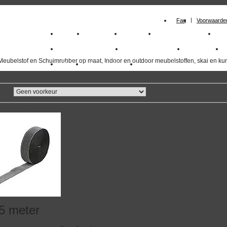
Faq
Voorwaarde
Home
Meubelstof
Kunstleer
Schuimrubberplaten
Sc
milano_outdoorstoffen
skai kunstleer kopen
outdoorstof
Meubelstof en Schuimrubber op maat, Indoor en outdoor meubelstoffen, skai en kun
Outlet
Meubelstof indoor
duurzaam
overzicht
volgende
>>
<<
vorige
,5 meter