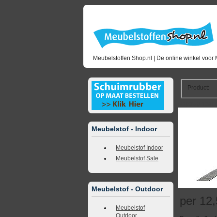
Meubelstoffen Shop.nl | De online winkel voor 
Product
:
<<
terug naar 
Meubelstof - Indoor
Meubelstof Indoor
Meubelstof Sale
Meubelstof - Outdoor
per 12
Meubelstof
Outdoor