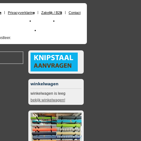
n
Privacyverklaring
Zakelijk / B2B
Contact
huimrubber op maat
Materialen
Zakelijk / B2B
skai_kunstleer outdoor
opruimingsartikelen
stleer.
winkelwagen
winkelwagen is leeg
bekijk winkelwagen!