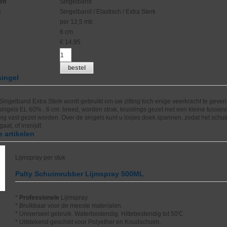
en
Singelband
p
Singelband / Elastisch / Extra Sterk
per 12,5 mtr.
6 cm
€
14,95
bestel
singel
Singelband Extra Sterk wordt gebruikt om uw zitting toch enige veerkracht te geven
singels EL 60% , 6 cm. breed, worden strak, kruislings gezet met een kleine tussen
ig vast gezet worden. Over de singels kunt u losjes doek spannen, zodat het schu
aat, of insnijdt
 artikelen
Lijmspray per stuk
Palty Schuimrubber Lijmspray 500ML
*
Professionele
Lijmspray.
* Bruikbaar voor de meeste materialen.
* Universeel gebruik. Waterbestendig. Hittebestendig tot 50'C
* Uitstekend geschikt voor Polyether en Koudschuim.