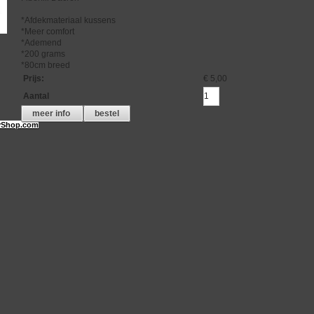
*Afdekmateriaal kussens
*Meer comfort
*Ademend
*200 grams
*80cm breed
Prijs
:
€ 5,00
Aantal
meer info
bestel
Shop.com