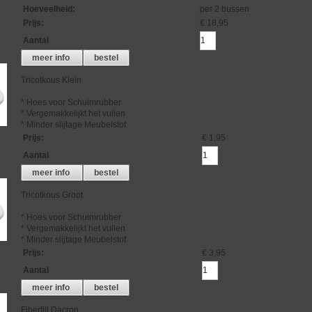
Hoeveelheid
:
per 2 bussen
Prijs
:
€ 18,95
Aantal
meer info
bestel
Tricotkous Klein
* Hoes voor Schuimrubber
* Vergemakkelijkt het vullen
* Minder slijtage Meubelstof
Prijs
:
€ 1,95
Aantal
meer info
bestel
Tricotkous Groot
* Hoes voor Schuimrubber
* Vergemakkelijkt het vullen
* Minder slijtage Meubelstof
Prijs
:
€ 3,95
Aantal
meer info
bestel
Fiberfill Dacron