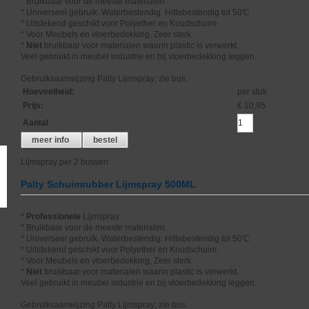
* Bruikbaar voor de meeste materialen.
* Universeel gebruik. Waterbestendig. Hittebestendig tot 50'C
* Uitstekend geschikt voor Polyether en Koudschuim.
* Voor Meubels en vloerbedekking, Zeer sterk.
*
Niet
bruikbaar voor materialen waarin plastic is verwerkt.
Veel gebruikt in meubel industrie en bij vloerbedekking leggen.
Gebruiksaanwijzing Palty Lijmspray; zie bus.
Hoeveelheid
:
per stuk
Prijs
:
€ 10,95
Aantal
meer info
bestel
Lijmspray per 2 bussen
Palty Schuimrubber Lijmspray 500ML
*
Professionele
Lijmspray.
* Bruikbaar voor de meeste materialen.
* Universeel gebruik. Waterbestendig. Hittebestendig tot 50'C
* Uitstekend geschikt voor Polyether en Koudschuim.
* Voor Meubels en vloerbedekking, Zeer sterk.
*
Niet
bruikbaar voor materialen waarin plastic is verwerkt.
Veel gebruikt in meubel industrie en bij vloerbedekking leggen.
Gebruiksaanwijzing Palty Lijmspray; zie bus.