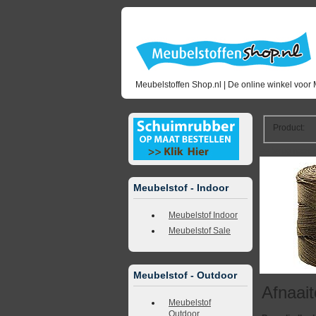
Meubelstoffen Shop.nl | De online winkel voor 
Product
:
<<
terug naar 
Meubelstof - Indoor
Meubelstof Indoor
Meubelstof Sale
Meubelstof - Outdoor
Afnaai
Meubelstof
Outdoor