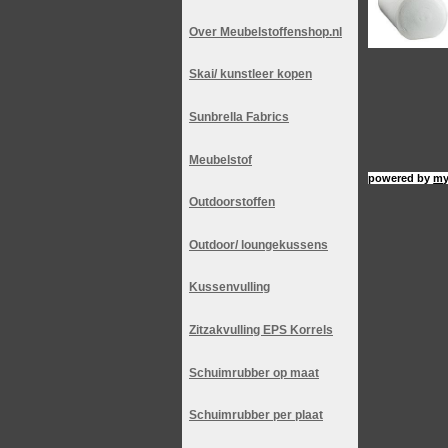
Over Meubelstoffenshop.nl
Skai/ kunstleer kopen
Sunbrella Fabrics
Meubelstof
powered by
my
Outdoorstoffen
Outdoor/ loungekussens
Kussenvulling
Zitzakvulling EPS Korrels
Schuimrubber op maat
Schuimrubber per plaat