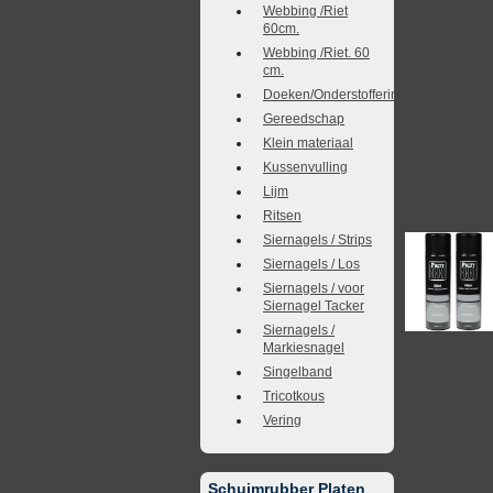
Webbing /Riet
60cm.
Webbing /Riet. 60
cm.
Doeken/Onderstoffering
Gereedschap
Klein materiaal
Kussenvulling
Lijm
Ritsen
Siernagels / Strips
Siernagels / Los
Siernagels / voor
Siernagel Tacker
Siernagels /
Markiesnagel
Singelband
Tricotkous
Vering
Schuimrubber Platen