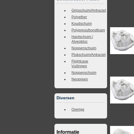
Grijsschuim/Antraciet
Polyether
Koudschuim
Polypress/bondfoam
Hardschuim /
Alveobloc
Noppenschuim
Plukschuim/Antraciet
Flightcase
Vullingen
Noppenschuim
Neopreen
Diversen
Overige
Informatie