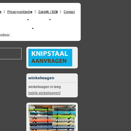
n
Privacyverklaring
Zakelijk / B2B
Contact
huimrubber op maat
Materialen
Zakelijk / B2B
skai_kunstleer outdoor
opruimingsartikelen
stleer.
winkelwagen
winkelwagen is leeg
bekijk winkelwagen!