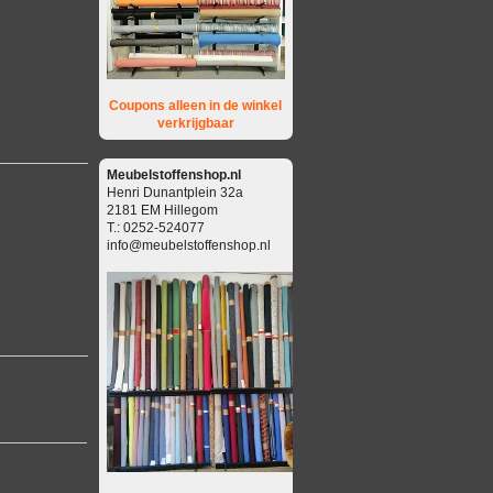
Coupons alleen in de winkel
verkrijgbaar
Meubelstoffenshop.nl
Henri Dunantplein 32a
2181 EM Hillegom
T.: 0252-524077
info@meubelstoffenshop.nl