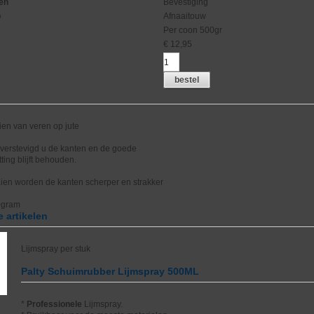
en
Bevestiging
p
Afnaaitouw
Per coon 500gr
€
12,95
bestel
ien van veren op jute
 verstevigd u de kanten en de goede
ting blijft behouden.
ien worden de kanten scherper en strakker
0gram
 artikelen
Lijmspray per stuk
Palty Schuimrubber Lijmspray 500ML
*
Professionele
Lijmspray.