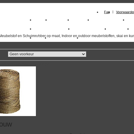
Faq
Voorwaarde
Home
Meubelstof
Kunstleer
Schuimrubberplaten
Sc
milano_outdoorstoffen
skai kunstleer kopen
outdoorstof
Meubelstof en Schuimrubber op maat, Indoor en outdoor meubelstoffen, skai en kun
Outlet
Meubelstof indoor
duurzaam
overzicht
volgende
>>
<<
vorige
touw