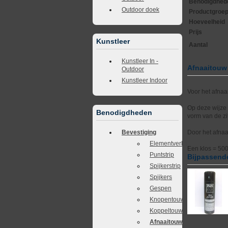
Benodigdhed
Outdoor doek
Productgroe
Hoeveelheid
Prijs
Kunstleer
Aantal
Kunstleer In -
Afnaaitouw
Outdoor
Kunstleer Indoor
Voor het afnaa
Op deze wijze
Benodigdheden
vorm van de zit
Bevestiging
Door het afnaa
Elementverbinders
Een klos = 50
Puntstrip
Bijpassende
Spijkerstrip
Spijkers
Gespen
Knopentouw
Koppeltouw
Afnaaitouw