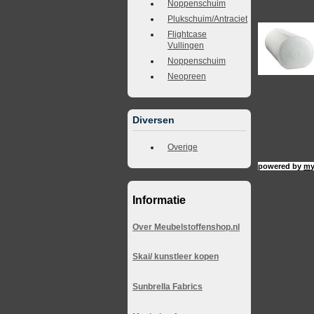
Noppenschuim
Plukschuim/Antraciet
Flightcase
Vullingen
Noppenschuim
Neopreen
Diversen
Overige
powered by
my
Informatie
Over Meubelstoffenshop.nl
Skai/ kunstleer kopen
Sunbrella Fabrics