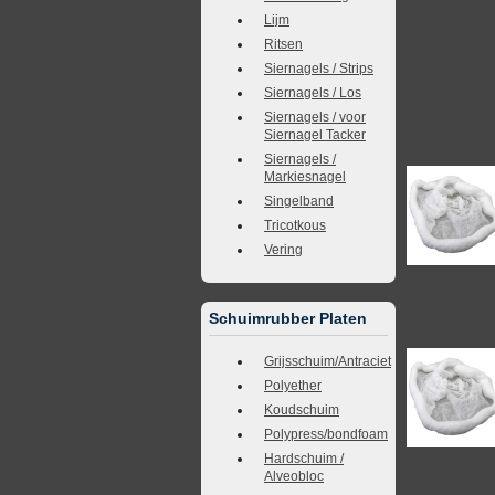
Lijm
Ritsen
Siernagels / Strips
Siernagels / Los
Siernagels / voor
Siernagel Tacker
Siernagels /
Markiesnagel
Singelband
Tricotkous
Vering
Schuimrubber Platen
Grijsschuim/Antraciet
Polyether
Koudschuim
Polypress/bondfoam
Hardschuim /
Alveobloc