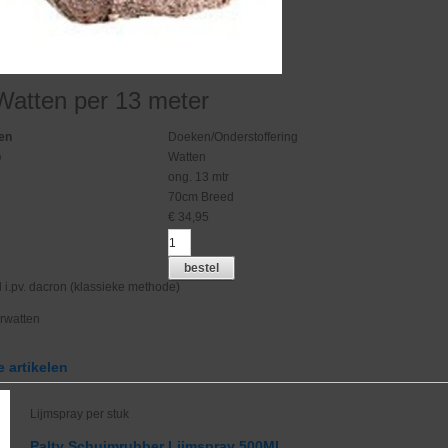
 Watten per 13 meter
en
Doeken/Onderstoffering
p
Watten
ong. 13 mtr
70cm Breed
€
34,95
bestel
 i.pv. dacron (klassieke methode)
erwatten
 artikelen
Lijmspray per stuk
Palty Schuimrubber Lijmspray 500ML