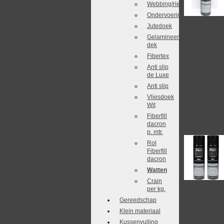
Webbing/riet
Ondervoering
Jutedoek
Gelamineerd
dek
Fibertex
Anti slip
de Luxe
Anti slip
Vliesdoek
Wit
Fiberfill
dacron
p. mtr.
Rol
Fiberfill
dacron
Watten
Crain
per kg.
Gereedschap
Klein materiaal
Kussenvulling