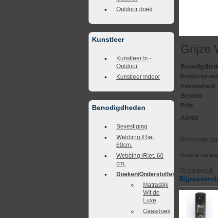
Outdoor doek
Kunstleer
Grijze
Kunstleer In -
Outdoor
Benodigdhed
Productgroe
Kunstleer Indoor
Hoeveelheid
Breedte
Prijs
Benodigdheden
Aantal
Bevestiging
Webbing /Riet
Afdekmateriaal
60cm.
Blauwe stoffe
Webbing /Riet. 60
cm.
70 cm breed
Doeken/Onderstoffering
Bijpassende
Matrastijk
Wit de
Luxe
Gaasdoek