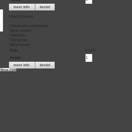
meer info
bestel
Fiberfill Dacron
*Afdekmateriaal kussens
*Meer comfort
*Ademend
*200 grams
*80cm breed
Prijs
:
€ 5,00
Aantal
meer info
bestel
Shop.com