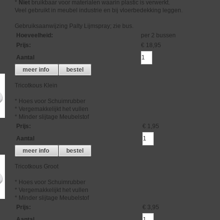
*
Niet
bruikbaar voor materialen waarin plastic is verwerkt.
Veel gebruikt in meubel industrie en bij vloerbedekking leggen.
Gebruiksaanwijzing Palty Lijmspray; zie bus.
Hoeveelheid
:
per 2 bussen
Prijs
:
€ 18,95
Aantal
meer info
bestel
Tricotkous Klein
* Hoes voor Schuimrubber
* Vergemakkelijkt het vullen
* Minder slijtage Meubelstof
Prijs
:
€ 1,95
Aantal
meer info
bestel
Tricotkous Groot
* Hoes voor Schuimrubber
* Vergemakkelijkt het vullen
* Minder slijtage Meubelstof
Prijs
:
€ 3,95
Aantal