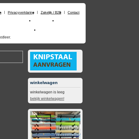
n
Privacyverklaring
Zakelijk / B2B
Contact
huimrubber op maat
Materialen
Zakelijk / B2B
skai_kunstleer outdoor
opruimingsartikelen
stleer.
winkelwagen
winkelwagen is leeg
bekijk winkelwagen!