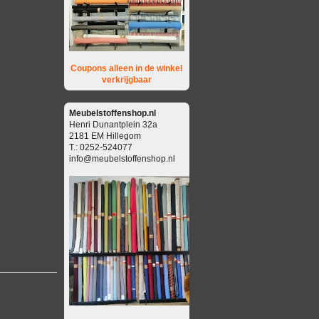
Coupons alleen in de winkel
verkrijgbaar
Meubelstoffenshop.nl
Henri Dunantplein 32a
2181 EM Hillegom
T.: 0252-524077
info@meubelstoffenshop.nl