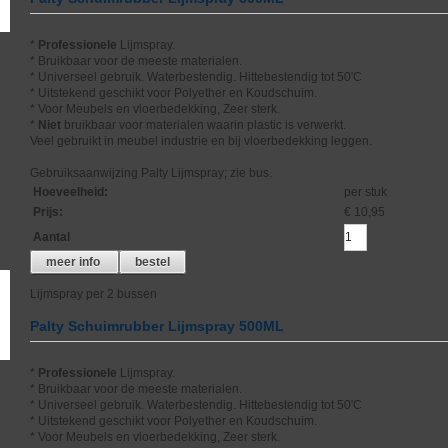
*
Professionele
Lijmspray.
* Bruikbaar voor de meeste materialen.
* Universeel gebruik. Waterbestendig. Hittebestendig tot 50'C
* Uitstekend geschikt voor Polyether en Koudschuim.
* Voor Meubels en vloerbedekking, Zeer sterk.
*
Niet
bruikbaar voor materialen waarin plastic is verwerkt.
Veel gebruikt in meubel industrie en bij vloerbedekking leggen.
Gebruiksaanwijzing Palty Lijmspray; zie bus.
Hoeveelheid
:
per stuk
Prijs
:
€ 10,95
Aantal
meer info
bestel
Lijmspray per 2 bussen
Palty Schuimrubber Lijmspray 500ML
*
Professionele
Lijmspray.
* Bruikbaar voor de meeste materialen.
* Universeel gebruik. Waterbestendig. Hittebestendig tot 50'C
* Uitstekend geschikt voor Polyether en Koudschuim.
* Voor Meubels en vloerbedekking, Zeer sterk.