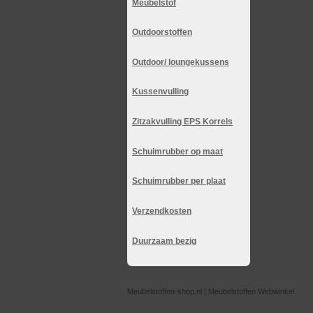
Meubelstof
Outdoorstoffen
Outdoor/ loungekussens
Kussenvulling
Zitzakvulling EPS Korrels
Schuimrubber op maat
Schuimrubber per plaat
Verzendkosten
Duurzaam bezig
Meubelstoffen-shop.nl | Meubelstoffen Webwinkel