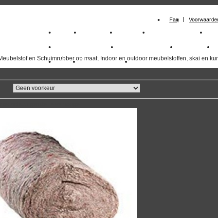
Faq
Voorwaarde
Home
Meubelstof
Kunstleer
Schuimrubberplaten
Sc
milano_outdoorstoffen
skai kunstleer kopen
outdoorstof
Meubelstof en Schuimrubber op maat, Indoor en outdoor meubelstoffen, skai en kun
Outlet
Meubelstof indoor
duurzaam
overzicht
volgende
>>
<<
vorige