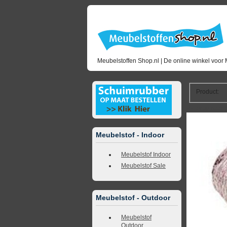
Meubelstoffen Shop.nl | De online winkel voor 
Product
:
<<
terug naar 
Meubelstof - Indoor
Meubelstof Indoor
Meubelstof Sale
Meubelstof - Outdoor
Meubelstof
Outdoor