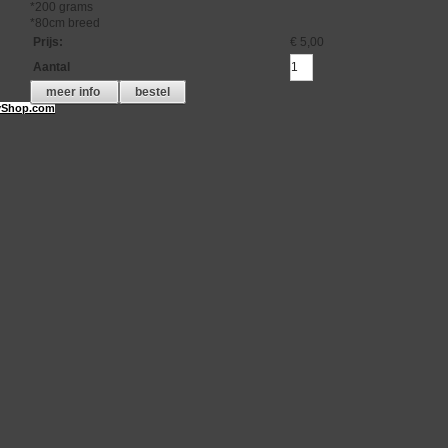
*200 grams
*80cm breed
Prijs
:
€ 5,00
Aantal
meer info
bestel
Shop.com