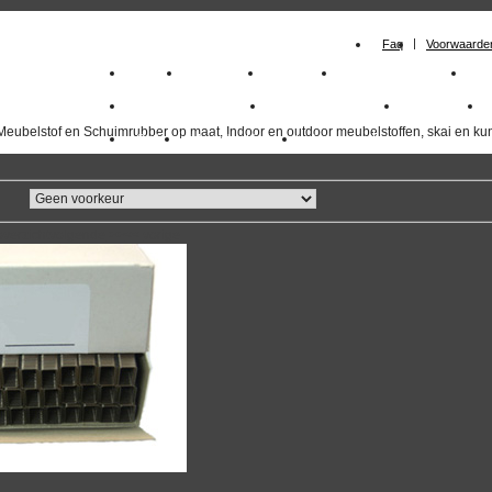
Faq
Voorwaarde
Home
Meubelstof
Kunstleer
Schuimrubberplaten
Sc
milano_outdoorstoffen
skai kunstleer kopen
outdoorstof
Meubelstof en Schuimrubber op maat, Indoor en outdoor meubelstoffen, skai en kun
Outlet
Meubelstof indoor
duurzaam
overzicht
volgende
>>
<<
vorige