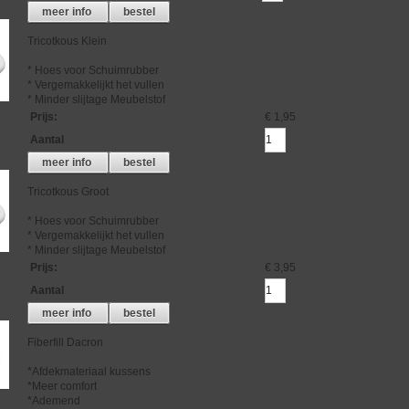
meer info
bestel
Tricotkous Klein
* Hoes voor Schuimrubber
* Vergemakkelijkt het vullen
* Minder slijtage Meubelstof
Prijs
:
€ 1,95
Aantal
meer info
bestel
Tricotkous Groot
* Hoes voor Schuimrubber
* Vergemakkelijkt het vullen
* Minder slijtage Meubelstof
Prijs
:
€ 3,95
Aantal
meer info
bestel
Fiberfill Dacron
*Afdekmateriaal kussens
*Meer comfort
*Ademend