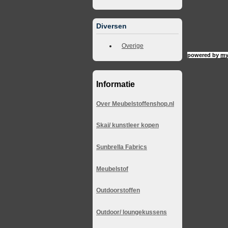
Diversen
Overige
powered by
my
Informatie
Over Meubelstoffenshop.nl
Skai/ kunstleer kopen
Sunbrella Fabrics
Meubelstof
Outdoorstoffen
Outdoor/ loungekussens