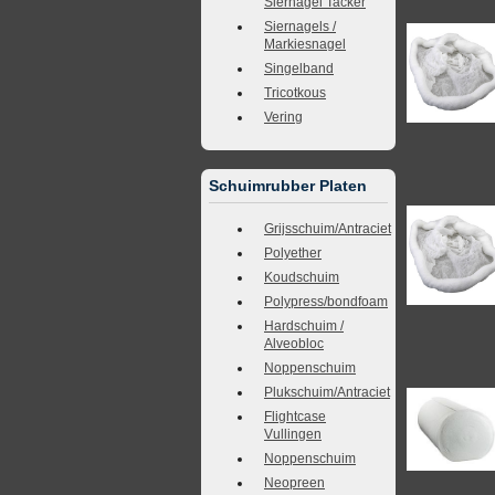
Siernagel Tacker
Siernagels /
Markiesnagel
Singelband
Tricotkous
Vering
Schuimrubber Platen
Grijsschuim/Antraciet
Polyether
Koudschuim
Polypress/bondfoam
Hardschuim /
Alveobloc
Noppenschuim
Plukschuim/Antraciet
Flightcase
Vullingen
Noppenschuim
Neopreen