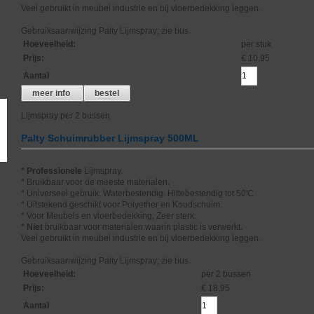
Veel gebruikt in meubel industrie en bij vloerbedekking leggen.
Gebruiksaanwijzing Palty Lijmspray; zie bus.
Hoeveelheid
:
per stuk
Prijs
:
€ 10,95
Aantal
meer info
bestel
Lijmspray per 2 bussen
Palty Schuimrubber Lijmspray 500ML
*
Professionele
Lijmspray.
* Bruikbaar voor de meeste materialen.
* Universeel gebruik. Waterbestendig. Hittebestendig tot 50'C
* Uitstekend geschikt voor Polyether en Koudschuim.
* Voor Meubels en vloerbedekking, Zeer sterk.
*
Niet
bruikbaar voor materialen waarin plastic is verwerkt.
Veel gebruikt in meubel industrie en bij vloerbedekking leggen.
Gebruiksaanwijzing Palty Lijmspray; zie bus.
Hoeveelheid
:
per 2 bussen
Prijs
:
€ 18,95
Aantal