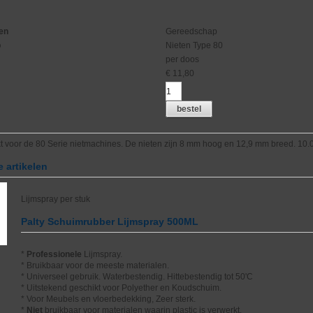
en
Gereedschap
p
Nieten Type 80
per doos
€
11,80
bestel
m
t voor de 80 Serie nietmachines. De nieten zijn 8 mm hoog en 12,9 mm breed. 10.
 artikelen
Lijmspray per stuk
Palty Schuimrubber Lijmspray 500ML
*
Professionele
Lijmspray.
* Bruikbaar voor de meeste materialen.
* Universeel gebruik. Waterbestendig. Hittebestendig tot 50'C
* Uitstekend geschikt voor Polyether en Koudschuim.
* Voor Meubels en vloerbedekking, Zeer sterk.
*
Niet
bruikbaar voor materialen waarin plastic is verwerkt.