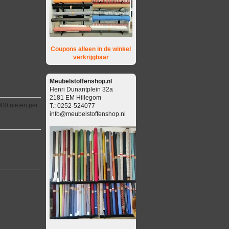
Coupons alleen in de winkel
verkrijgbaar
Meubelstoffenshop.nl
Henri Dunantplein 32a
2181 EM Hillegom
000 nieten per
T.: 0252-524077
info@meubelstoffenshop.nl