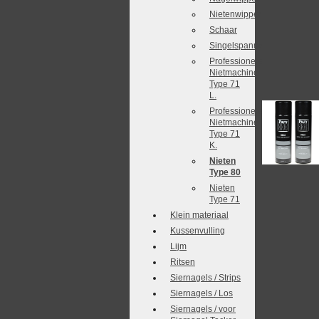
Nietenwipper
Schaar
Singelspanner
Professionele
Nietmachine
Type 71
L.
Professionele
Nietmachine
Type 71
K.
Nieten
Type 80
Nieten
Type 71
Klein materiaal
Kussenvulling
Lijm
Ritsen
Siernagels / Strips
Siernagels / Los
Siernagels / voor