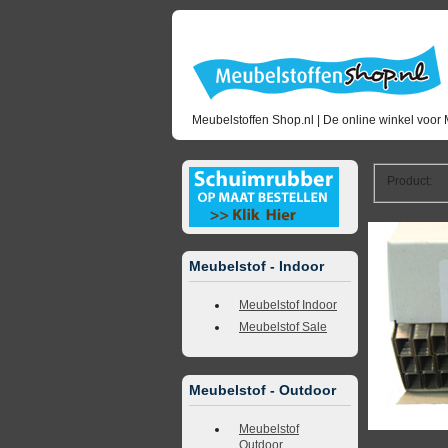
Meubelstoffen Shop.nl | De online winkel voor 
Product
:
<<
terug naar 
Meubelstof - Indoor
Meubelstof Indoor
Meubelstof Sale
Meubelstof - Outdoor
Meubelstof
Outdoor