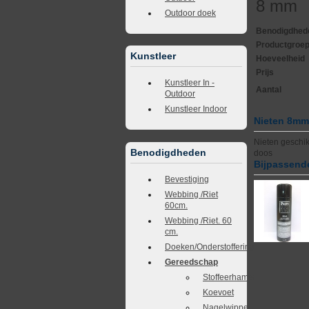
8 mm
Outdoor doek
Benodigdhed
Productgroe
Kunstleer
Hoeveelheid
Prijs
Kunstleer In -
Aantal
Outdoor
Kunstleer Indoor
Nieten 8m
Nieten geschik
Benodigdheden
doos
Bijpassende
Bevestiging
Webbing /Riet
60cm.
Webbing /Riet. 60
cm.
Doeken/Onderstoffering
Gereedschap
Stoffeerhamer
Koevoet
Nagelwipper