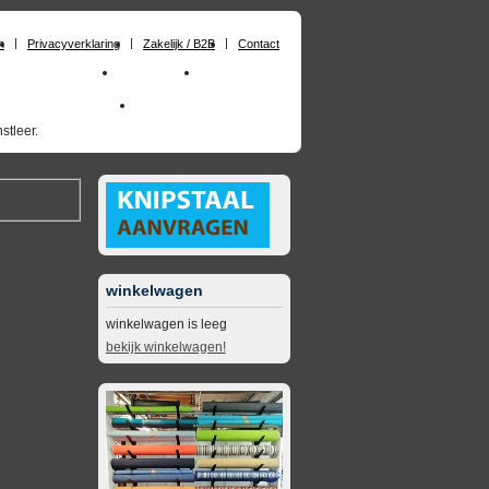
n
Privacyverklaring
Zakelijk / B2B
Contact
huimrubber op maat
Materialen
Zakelijk / B2B
skai_kunstleer outdoor
opruimingsartikelen
stleer.
winkelwagen
winkelwagen is leeg
bekijk winkelwagen!