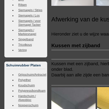
Ritsen
Siernagels / Strips
Siernagels / Los
Afwerking van de ku
Siernagels / voor
Siernagel Tacker
Siernagels /
Hieronder ziet u de wijze wa
Markiesnagel
Singelband
Kussen met zijband
Tricotkous
Vering
Kussen met een zijband, hierb
Schuimrubber Platen
onder blad.
Daarbij aan alle zijde een ban
Grijsschuim/Antraciet
Polyether
Koudschuim
Polypress/bondfoam
Hardschuim /
Alveobloc
Noppenschuim