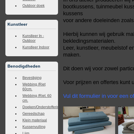
Outdoor doek
bootkussens, tuinmeubel kus
kussens
voor andere doeleinden zoals 
Kunstleer
Hierbij kunnen wij gebruik m
Kunstleer In -
bekledingsmaterialen.
Outdoor
Leer, kunstleer, meubelstof 
Kunstleer Indoor
maken.
Benodigdheden
Dit doen wij voor zowel partic
Bevestiging
Voor prijzen en offertes kunt
Webbing /Riet
60cm.
Vul dit formulier in voor een o
Webbing /Riet. 60
cm.
Doeken/Onderstoffering
Gereedschap
Klein materiaal
Kussenvulling
Lijm