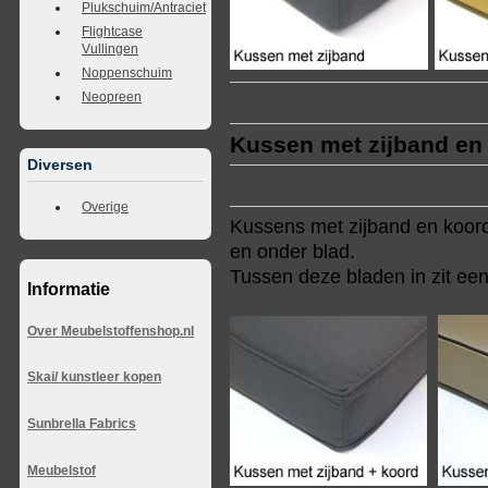
Plukschuim/Antraciet
Flightcase
Vullingen
Noppenschuim
Neopreen
Kussen met zijband en
Diversen
Overige
Kussens met zijband en koord,
en onder blad.
Tussen deze bladen in zit een
Informatie
Over Meubelstoffenshop.nl
Skai/ kunstleer kopen
Sunbrella Fabrics
Meubelstof