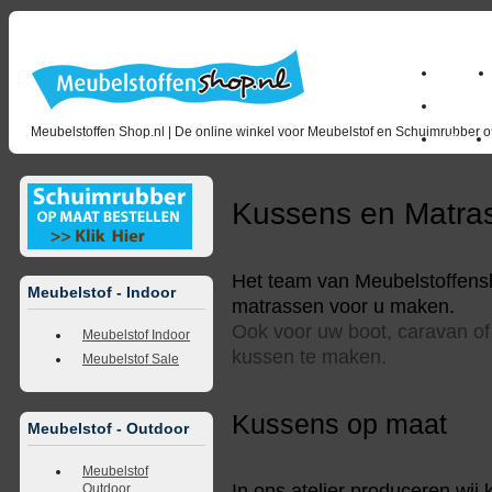
Home
milano_
Meubelstoffen Shop.nl | De online winkel voor Meubelstof en Schuimrubber op
Outlet
Kussens en Matra
Het team van Meubelstoffensh
Meubelstof - Indoor
matrassen voor u maken.
Ook voor uw boot, caravan of 
Meubelstof Indoor
kussen te maken.
Meubelstof Sale
Kussens op maat
Meubelstof - Outdoor
Meubelstof
In ons atelier produceren wij
Outdoor