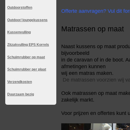
Outdoorstoffen
Offerte aanvragen? Vul dit for
Outdoor/ loungekussens
Matrassen op maat
Kussenvulling
Zitzakvulling EPS Korrels
Naast kussens op maat produ
bijvoorbeeld
Schuimrubber op maat
in de caravan of in de boot. 
afmetingen kunnen
Schuimrubber per plaat
wij een matras maken.
De matrassen voorzien wij va
Verzendkosten
Ook matrassen op maat maken 
Duurzaam bezig
zakelijk markt.
Voor prijzen en offertes kunt