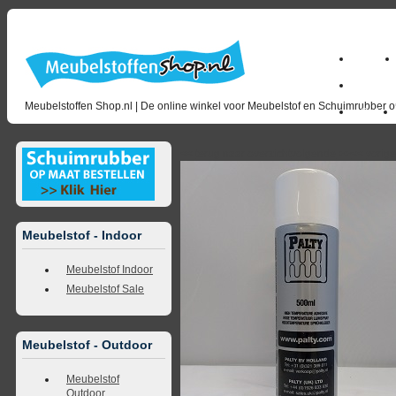
Home
milano_
Meubelstoffen Shop.nl | De online winkel voor Meubelstof en Schuimrubber op
Outlet
<<
terug naar overzicht
volgende
>>
<<
vorig
Meubelstof - Indoor
Meubelstof Indoor
Meubelstof Sale
Meubelstof - Outdoor
Meubelstof
Outdoor