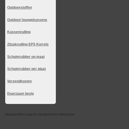
Outdoorstoffen
Outdoor/ loungekussens
Kussenvulling
Zitzakvulling EPS Korrels
Schuimrubber op maat
Schuimrubber per plaat
Verzendkosten
Duurzaam bezig
Meubelstoffen-shop.nl | Meubelstoffen Webwinkel