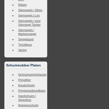
Ritsen
Siernagels / Strips
Siernagels / Los
Siernagels / voor
Siernagel Tacker
Siernagels /
Markiesnagel
Singelband
Tricotkous
Vering
Schuimrubber Platen
Grijsschuim/Antraciet
Polyether
Koudschuim
Polypress/bondfoam
Hardschuim /
Alveobloc
Noppenschuim