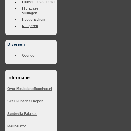
Plukschuim/Antraciet
Flightcase
Vullingen
Noppenschuim
Neopreen
Diversen
Overige
Informatie
Over Meubelstoffenshop.nl
Skai/ kunstleer kopen
Sunbrella Fabrics
Meubelstof