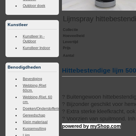
Outdoor doek
Lijmspray hittebestend
Kunstleer
Collectie
Hoeveelheid
Kunstleer In -
Outdoor
Levertijd
Prijs
Kunstleer Indoor
Aantal
Benodigdheden
Hittebestendige lijm 5
Bevestiging
Webbing /Riet
60cm.
? Buitengewoon hittebestendige
Webbing /Riet. 60
cm.
? Bijzonder geschikt voor heme
Doeken/Onderstoffering
? Extra sterke kleefkracht, ook 
Gereedschap
? Voorzien van spuitmond. Inh.
Klein materiaal
powered by
myShop.com
Kussenvulling
Lijm