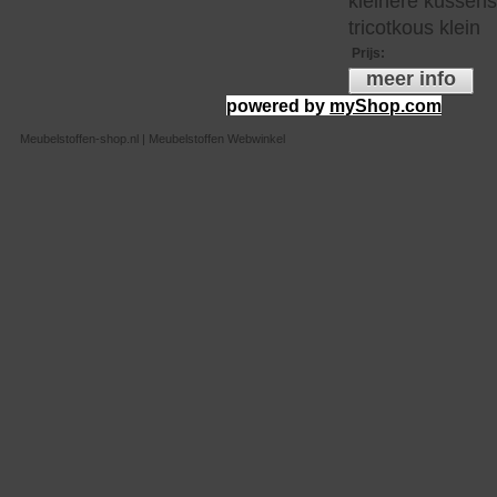
kleinere kussen
tricotkous klein
Prijs
:
meer info
powered by
myShop.com
Meubelstoffen-shop.nl | Meubelstoffen Webwinkel