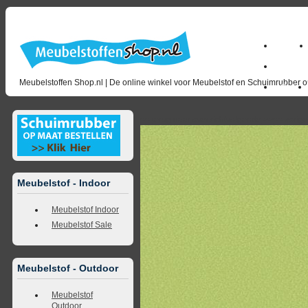
Home
milano_
Meubelstoffen Shop.nl | De online winkel voor Meubelstof en Schuimrubber op
Outlet
<<
terug naar overzicht
volgende
>>
<<
vorig
Meubelstof - Indoor
Meubelstof Indoor
Meubelstof Sale
Meubelstof - Outdoor
Meubelstof
Outdoor