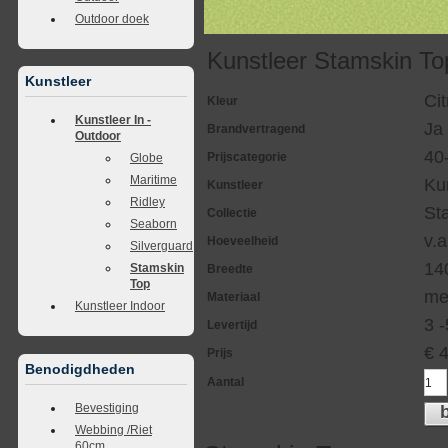
Outdoor doek
Kunstleer Stamskin To
Kunstleer
Ci
Kleur
Kunstleer In -
Ja
Brandvertragend
Outdoor
40
Prijscategorie
Globe
Maritime
Ku
Kunstleer
Ridley
St
Collectie
Seaborn
v.a
Hoeveelheid
Silverguard
14
Stamskin
Breedte
Top
me
Materiaal
Kunstleer Indoor
3 
Levertijd
€
Prijs
Benodigdheden
Aantal
Bevestiging
Webbing /Riet
60cm.