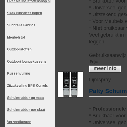
* Bruikbaar voor
Over Meubelstoffenshop.nl
* Universeel geb
Skai/ kunstleer kopen
* Uitstekend ges
* Voor Meubels e
Sunbrella Fabrics
*
Niet
bruikbaar v
Veel gebruikt in
Meubelstof
leggen.
Outdoorstoffen
Gebruiksaanwijzi
Outdoor/ loungekussens
Prijs
:
meer info
Kussenvulling
Lijmspray
Zitzakvulling EPS Korrels
Palty Schui
Schuimrubber op maat
*
Professionele
Schuimrubber per plaat
* Bruikbaar voor
* Universeel geb
Verzendkosten