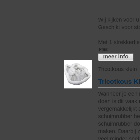
Wij kijken voor u
Geschikt voor sto
Met 1 strekkertj
Prijs
:
meer info
Tricotkous klein
Tricotkous K
Wanneer je een 
doen is dit vaak 
vergemakkelijkt 
schuimrubber hee
schuimrubber do
maken. Daarbij z
veel minder snel 