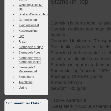
Stamskin Top
Webbing /Riet. 60
cm.
Doeken/Onderstoffering
Gereedschap
Stamskin is een soepel kunstle
Klein materiaal
Stamskin voldoet aan hoge eis
Kussenvulling
markten;
Lijm
Contract, Healthcare, Transpor
Ritsen
Residential, Airports en Hotels
Siernagels / Strips
Stamskin heeft een unieke vle
Siernagels / Los
Siernagels / voor
maakt om vele vlekken eenvoud
Siernagel Tacker
Stamskin is enorm sterk en hee
Siernagels /
Samenstelling Topcoat: 100% 
Markiesnagel
Backging: 100% Polyester
Singelband
Breedte 140 cm
Tricotkous
Vering
Gewicht 780 g/m2
- 100% waterdicht
Schuimrubber Platen
- Zeer sterk (>120.000 toeren 