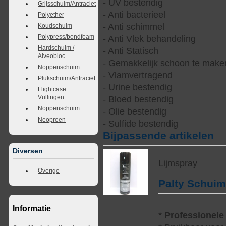
- UV bestendig
Grijsschuim/Antraciet
- Anti bacterieel
Polyether
- Anti schimmel
Koudschuim
Polypress/bondfoam
- Anti Vlek behandeling
Hardschuim /
- Anti Statisch
Alveobloc
- Gemakkelijk schoon te make
Noppenschuim
- Vlamvertragend
Plukschuim/Antraciet
- Urine bestendig
Flightcase
Vullingen
- Bloed bestendig
Noppenschuim
- Olie bestendig
Neopreen
- Sulfide bestendig
Bijpassende artikelen
Diversen
Lijmspray
Overige
Palty Schui
Informatie
*
Professionele