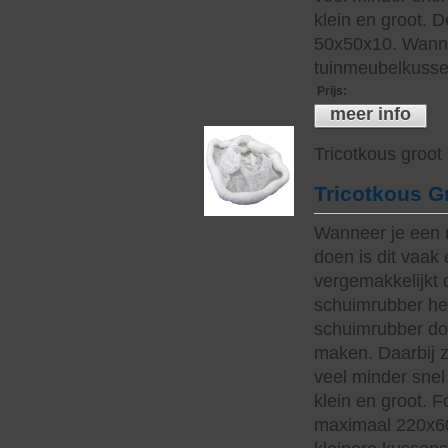
klein en groot. 
50x50x10. Wanne
tuinmeubelkussen
Prijs
:
meer info
Tricotkous groot
Tricotkous G
Wanneer je een 
doen is dit vaak 
vergemakkelijkt 
schuimrubber hee
schuimrubber do
maken. Daarbij z
veel minder snel 
klein en groot. 
maximaal 220x60