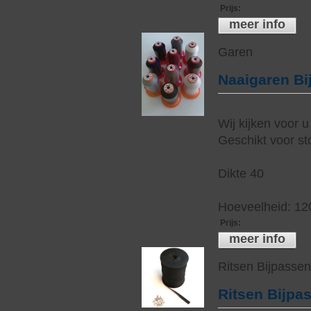
Prijs
:
meer info
Garen
Naaigaren Bi
Wij kijken voor u
Geschikt voor sto
Dikte 40
Hoeveelheid: 12
Prijs
:
meer info
Ritsen Bijpasse
Ritsen Bijpa