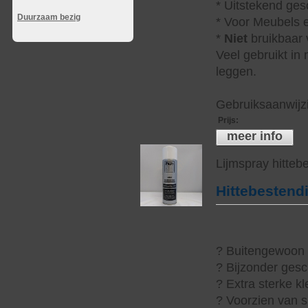
* Uitstekend ges
Duurzaam bezig
* Voor Meubels e
*
Niet
bruikbaar v
Veel gebruikt in
leggen.
Gebruiksaanwijzi
Prijs
:
meer info
Lijmspray hitteb
Hittebestend
? Buitengewoon h
? Bijzonder gesc
? Extra sterke kl
? Voorzien van s