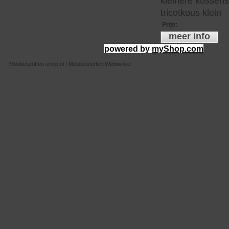
kleinere kussen
tricotkous klein
Prijs
:
meer info
powered by
myShop.com
Meubelstoffen-shop.nl | Meubelstoffen Webwinkel