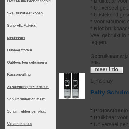
* Bruikbaar voor
Over Meubelstoffenshop.nl
* Universeel geb
Skai/ kunstleer kopen
* Uitstekend ges
* Voor Meubels e
Sunbrella Fabrics
*
Niet
bruikbaar v
Veel gebruikt in
Meubelstof
leggen.
Outdoorstoffen
Gebruiksaanwijzi
Outdoor/ loungekussens
Prijs
:
meer info
Kussenvulling
Lijmspray
Zitzakvulling EPS Korrels
Palty Schui
Schuimrubber op maat
*
Professionele
Schuimrubber per plaat
* Bruikbaar voor
* Universeel geb
Verzendkosten