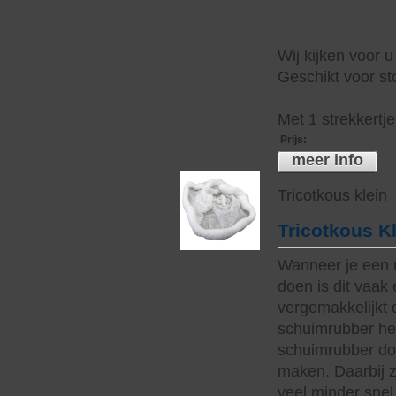
Wij kijken voor u
Geschikt voor sto
Met 1 strekkertj
Prijs
:
meer info
Tricotkous klein
Tricotkous K
Wanneer je een 
doen is dit vaak 
vergemakkelijkt 
schuimrubber hee
schuimrubber do
maken. Daarbij z
veel minder snel 