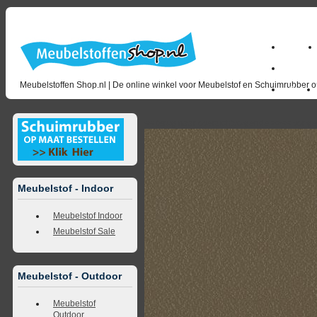
Home
milano_
Meubelstoffen Shop.nl | De online winkel voor Meubelstof en Schuimrubber op
Outlet
<<
terug naar overzicht
volgende
>>
<<
vorig
Meubelstof - Indoor
Meubelstof Indoor
Meubelstof Sale
Meubelstof - Outdoor
Meubelstof
Outdoor