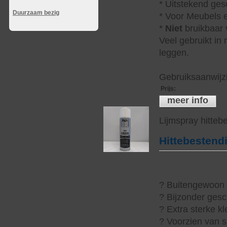
* Uitstekend ges
Duurzaam bezig
* Voor Meubels e
*
Niet
bruikbaar v
Veel gebruikt in
leggen.
Gebruiksaanwijzi
Prijs
:
meer info
Lijmspray hitteb
Hittebestend
? Buitengewoon h
? Bijzonder gesc
? Extra sterke kl
? Voorzien van s