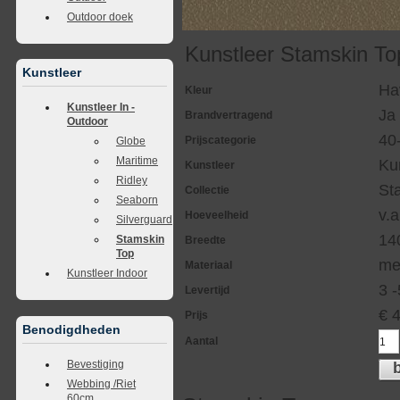
Outdoor doek
Kunstleer Stamskin To
Kunstleer
Ha
Kleur
Kunstleer In -
Ja
Brandvertragend
Outdoor
40
Prijscategorie
Globe
Maritime
Ku
Kunstleer
Ridley
St
Collectie
Seaborn
v.a
Hoeveelheid
Silverguard
14
Stamskin
Breedte
Top
me
Materiaal
Kunstleer Indoor
3 
Levertijd
€
Prijs
Benodigdheden
Aantal
Bevestiging
Webbing /Riet
60cm.