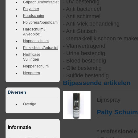
- UV bestendig
Grijsschuim/Antraciet
- Anti bacterieel
Polyether
- Anti schimmel
Koudschuim
Polypress/bondfoam
- Anti Vlek behandeling
Hardschuim /
- Anti Statisch
Alveobloc
- Gemakkelijk schoon te make
Noppenschuim
- Vlamvertragend
Plukschuim/Antraciet
- Urine bestendig
Flightcase
Vullingen
- Bloed bestendig
Noppenschuim
- Olie bestendig
Neopreen
- Sulfide bestendig
Bijpassende artikelen
Diversen
Lijmspray
Overige
Palty Schui
Informatie
*
Professionele