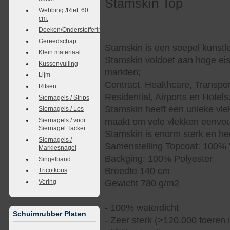
Stamskin Top
Webbing /Riet. 60
cm.
Doeken/Onderstoffering
Gereedschap
Stamskin is een soepel kunstle
Klein materiaal
Stamskin voldoet aan hoge eis
Kussenvulling
markten;
Lijm
Contract, Healthcare, Transpor
Ritsen
Residential, Airports en Hotels
Siernagels / Strips
Stamskin heeft een unieke vle
Siernagels / Los
Siernagels / voor
maakt om vele vlekken eenvoud
Siernagel Tacker
Stamskin is enorm sterk en hee
Siernagels /
Samenstelling Topcoat: 100% 
Markiesnagel
Backging: 100% Polyester
Singelband
Breedte 140 cm
Tricotkous
Vering
Gewicht 780 g/m2
- 100% waterdicht
Schuimrubber Platen
- Zeer sterk (>120.000 toeren 