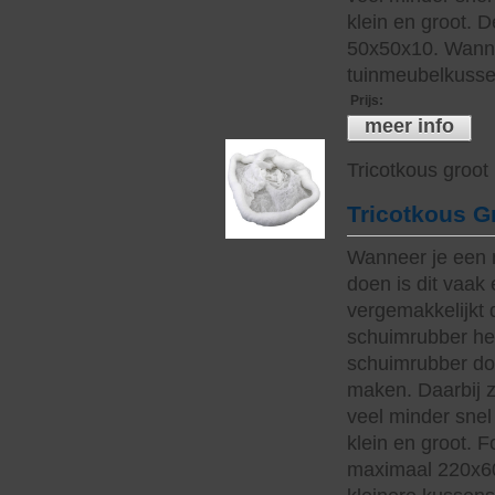
klein en groot. 
50x50x10. Wanne
tuinmeubelkussen
Prijs
:
meer info
Tricotkous groot
Tricotkous G
Wanneer je een 
doen is dit vaak 
vergemakkelijkt 
schuimrubber hee
schuimrubber do
maken. Daarbij z
veel minder snel 
klein en groot. 
maximaal 220x60