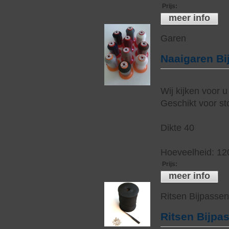
Prijs
:
meer info
Garen
Naaigaren Bi
Wij kijken voor u
Geschikt voor sto
Dikte 40
Hoeveelheid: 12
Prijs
:
meer info
Ritsen Bijpasse
Ritsen Bijpa