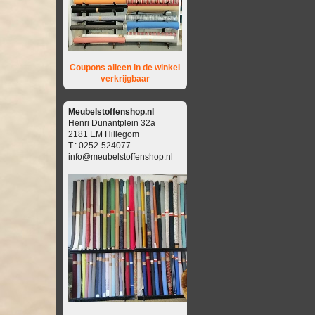
Coupons alleen in de winkel
verkrijgbaar
Meubelstoffenshop.nl
Henri Dunantplein 32a
2181 EM Hillegom
T.: 0252-524077
info@meubelstoffenshop.nl