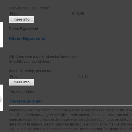
Hoeveelheid: 1200 meter
Prijs
:
€ 10,95
meer info
Ritsen Bijpassend
Ritsen Bijpassend
Wij kijken voor u welke kleur het beste past.
Geschikt voor stof en leer.
Met 1 strekkertje per meter
Prijs
:
€ 1,45
meer info
Tricotkous klein
Tricotkous Klein
Wanneer je een nieuw schuimrubber kussen in een hoes wilt doen is dit vaak
klus. Een tricotkous vergemakkelijkt dit vele malen. Je doet de kous om het 
heen en verwerkt de kous in de zijkant van het schuimrubber door middel va
het schuim te maken. Daarbij zorgt de tricotkous ervoor dat de meubelstof ve
slijt. Je kunt de kous in 2 formaten bestellen, klein en groot. De kleine is gesc