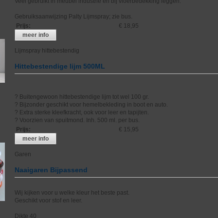
Veel gebruikt in meubel industrie en bij vloerbedekking leggen.
Gebruiksaanwijzing Palty Lijmspray; zie bus.
Prijs
:
€ 18,95
meer info
Lijmspray hittebestendig
Hittebestendige lijm 500ML
? Buitengewoon hittebestendige lijm tot wel 100 gr.
? Bijzonder geschikt voor hemelbekleding in boot en auto.
? Extra sterke kleefkracht, ook voor leer en tapijten.
? Voorzien van spuitmond. Inh. 500 ml. per bus.
Prijs
:
€ 15,95
meer info
Garen
Naaigaren Bijpassend
Wij kijken voor u welke kleur het beste past.
Geschikt voor stof en leer.
Dikte 40