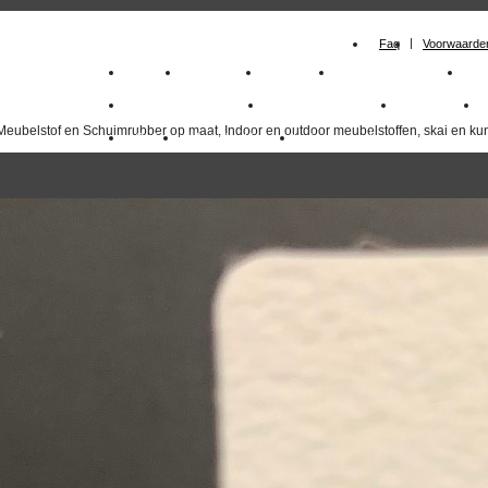
Faq
Voorwaarde
Home
Meubelstof
Kunstleer
Schuimrubberplaten
Sc
milano_outdoorstoffen
skai kunstleer kopen
outdoorstof
Meubelstof en Schuimrubber op maat, Indoor en outdoor meubelstoffen, skai en kun
Outlet
Meubelstof indoor
duurzaam
overzicht
volgende
>>
<<
vorige