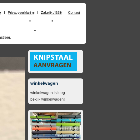
n
Privacyverklaring
Zakelijk / B2B
Contact
huimrubber op maat
Materialen
Zakelijk / B2B
skai_kunstleer outdoor
opruimingsartikelen
stleer.
winkelwagen
winkelwagen is leeg
bekijk winkelwagen!