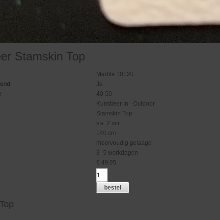
eer Stamskin Top
Marble 10120
gend
Ja
e
40-50
Kunstleer In - Outdoor
Stamskin Top
v.a. 2 mtr.
140 cm
meervoudig gelaagd
3 -5 werkdagen
€
49,95
bestel
 Top