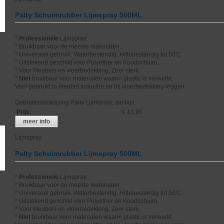
Palty Schuimrubber Lijmspray 500ML
*
Professionele
Lijmspray.
* Bruikbaar voor de meeste materialen.
* Universeel gebruik. Waterbestendig. Hittebestendig tot 50'C
* Uitstekend geschikt voor Polyether en Koudschuim.
* Voor Meubels en vloerbedekking, Zeer sterk.
*
Niet
bruikbaar voor materialen waarin plastic is verwerkt.
Veel gebruikt in meubel industrie en bij vloerbedekking leggen.
Gebruiksaanwijzing Palty Lijmspray; zie bus.
Prijs
:
€ 10,95
meer info
Lijmspray
Palty Schuimrubber Lijmspray 500ML
*
Professionele
Lijmspray.
* Bruikbaar voor de meeste materialen.
* Universeel gebruik. Waterbestendig. Hittebestendig tot 50'C
* Uitstekend geschikt voor Polyether en Koudschuim.
* Voor Meubels en vloerbedekking, Zeer sterk.
*
Niet
bruikbaar voor materialen waarin plastic is verwerkt.