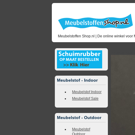
Meubelstoffen Shop.nl | De online winkel voor 
<<
terug naar 
Meubelstof - Indoor
Meubelstof Indoor
Meubelstof Sale
Meubelstof - Outdoor
Meubelstof
Outdoor