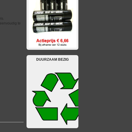
ls.
 eenvoudig te
DUURZAAM BEZIG