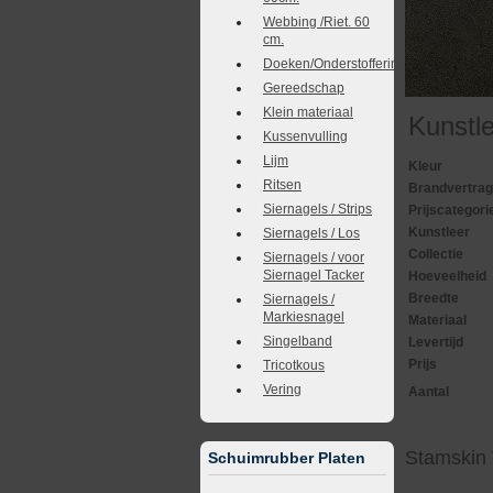
Webbing /Riet. 60
cm.
Doeken/Onderstoffering
Gereedschap
Klein materiaal
Kunstl
Kussenvulling
Lijm
Kleur
Ritsen
Brandvertra
Siernagels / Strips
Prijscategori
Kunstleer
Siernagels / Los
Collectie
Siernagels / voor
Siernagel Tacker
Hoeveelheid
Breedte
Siernagels /
Markiesnagel
Materiaal
Singelband
Levertijd
Prijs
Tricotkous
Vering
Aantal
Stamskin
Schuimrubber Platen