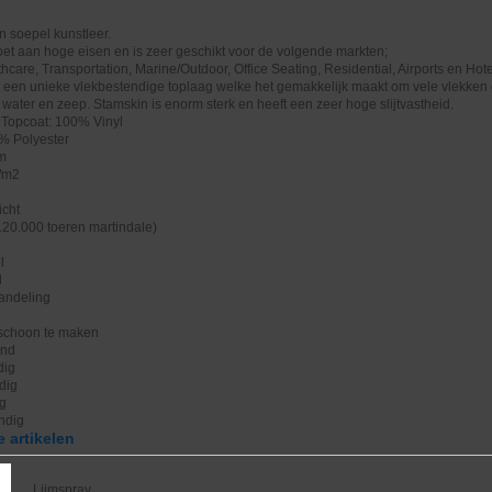
n soepel kunstleer.
et aan hoge eisen en is zeer geschikt voor de volgende markten;
hcare, Transportation, Marine/Outdoor, Office Seating, Residential, Airports en Hote
 een unieke vlekbestendige toplaag welke het gemakkelijk maakt om vele vlekken
. water en zeep. Stamskin is enorm sterk en heeft een zeer hoge slijtvastheid.
 Topcoat: 100% Vinyl
% Polyester
cm
/m2
icht
>120.000 toeren martindale)
g
l
l
handeling
 schoon te maken
end
dig
dig
ig
endig
 artikelen
Lijmspray