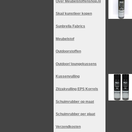
Over Meubelstoffenshop.nl
Skai/ kunstleer kopen
Sunbrella Fabrics
Meubelstof
Outdoorstoffen
Outdoor/ loungekussens
Kussenvulling
Zitzakvulling EPS Korrels
Schuimrubber op maat
Schuimrubber per plaat
Verzendkosten