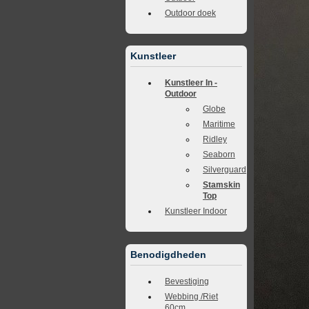
Outdoor doek
Kunstleer
Kunstleer In -
Outdoor
Globe
Maritime
Ridley
Seaborn
Silverguard
Stamskin
Top
Kunstleer Indoor
Benodigdheden
Bevestiging
Webbing /Riet
60cm.