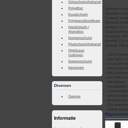
Grijsschuim/Antraciet
Polyether
Stamskin is ee
Stamskin voldo
Koudschuim
Contract, Healt
Polypress/bondfoam
Stamskin heeft
reinigen d.m.v
Hardschuim /
Samenstelling
Alveobloc
Backging: 100
Noppenschuim
Breedte 140 
Plukschuim/Antraciet
Gewicht 780 g
Flightcase
- 100% waterd
Vullingen
- Zeer sterk (
Noppenschuim
- UV bestendi
Neopreen
- Anti bacteriee
- Anti schimme
- Anti Vlek be
- Anti Statisch
Diversen
- Gemakkelijk
- Vlamvertrag
- Urine besten
Overige
- Bloed besten
- Olie bestend
- Sulfide best
Bijpassende
Informatie