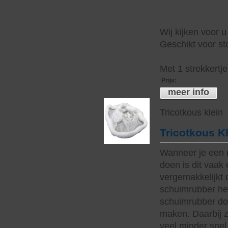
Wij kijken voor u
Geschikt voor sto
Met 1 strekkertj
Prijs
:
meer info
Tricotkous klein
Tricotkous K
Wanneer je een 
doen is dit vaak 
vergemakkelijkt 
schuimrubber hee
schuimrubber do
maken. Daarbij z
veel minder snel 