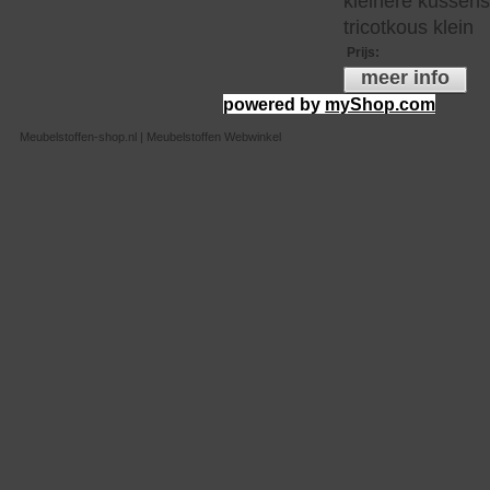
kleinere kussen
tricotkous klein
Prijs
:
meer info
powered by
myShop.com
Meubelstoffen-shop.nl | Meubelstoffen Webwinkel