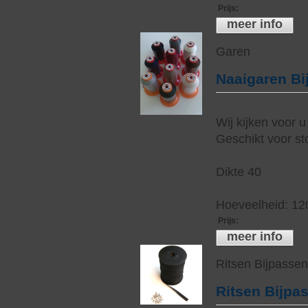
Prijs
:
meer info
Garen
Naaigaren Bi
Wij kijken voor u
Geschikt voor sto
Dikte 40
Hoeveelheid: 12
Prijs
:
meer info
Ritsen Bijpasse
Ritsen Bijpa