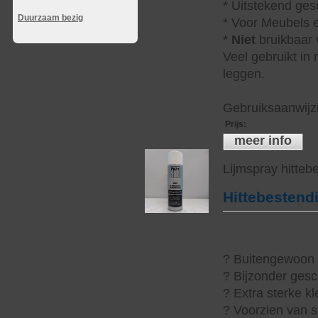
* Uitstekend ges
Duurzaam bezig
* Voor Meubels e
*
Niet
bruikbaar v
Veel gebruikt in
leggen.
Gebruiksaanwijzi
Prijs
:
meer info
Lijmspray hitteb
Hittebestend
? Buitengewoon h
? Bijzonder gesc
? Extra sterke kl
? Voorzien van s