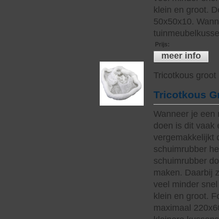
klein en groot. 
50x50x10. Wanne
tuinmeubelkussen
Prijs
:
meer info
Tricotkous groot
Tricotkous G
Wanneer je een 
doen is dit vaak 
vergemakkelijkt 
schuimrubber hee
schuimrubber do
maken. Daarbij z
veel minder snel 
klein en groot. 
maximaal 220x60