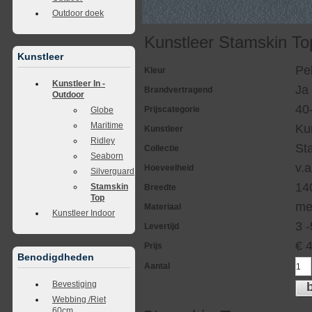
Outdoor doek
Kunstleer Stamskin To
Kunstleer
Pe
Kleur
Kunstleer In -
Ja
Brandvertragend
Outdoor
40
Prijscategorie
Globe
Maritime
Ku
Kunstleer
Ridley
St
Collectie
Seaborn
v.a
Hoeveelheid
Silverguard
14
Stamskin
Breedte
Top
me
Materiaal
Kunstleer Indoor
3 
Levertijd
€
Prijs
Benodigdheden
Aantal
Bevestiging
Webbing /Riet
60cm.