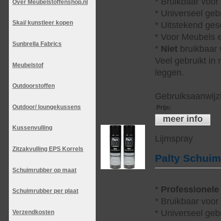
* Bruikbaar voor
Over Meubelstoffenshop.nl
* Universeel geb
Skai/ kunstleer kopen
* Uitstekend ges
* Voor Meubels e
Sunbrella Fabrics
*
Niet
bruikbaar v
Veel gebruikt in
Meubelstof
leggen.
Outdoorstoffen
Gebruiksaanwijzi
Outdoor/ loungekussens
Prijs
:
meer info
Kussenvulling
Lijmspray
Zitzakvulling EPS Korrels
Palty Schui
Schuimrubber op maat
*
Professionele
Schuimrubber per plaat
* Bruikbaar voor
* Universeel geb
Verzendkosten