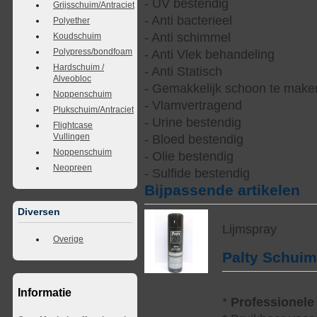
- UV bestendig
Grijsschuim/Antraciet
- Anti bacterieel
Polyether
- Anti schimmel
Koudschuim
Polypress/bondfoam
- Anti Vlek behandeling
Hardschuim /
- Anti Statisch
Alveobloc
- Gemakkelijk schoon te make
Noppenschuim
- Vlamvertragend
Plukschuim/Antraciet
- Urine bestendig
Flightcase
Vullingen
- Bloed bestendig
Noppenschuim
- Olie bestendig
Neopreen
- Sulfide bestendig
Bijpassende artikelen
Diversen
Lijmspray
Overige
Palty Schui
Informatie
*
Professionele