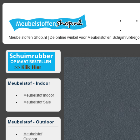
Home
milano_
Meubelstoffen Shop.nl | De online winkel voor Meubelstof en Schuimrubber op
Outlet
<<
terug naar overzicht
volgende
>>
<<
vorig
Meubelstof - Indoor
Meubelstof Indoor
Meubelstof Sale
Meubelstof - Outdoor
Meubelstof
Outdoor