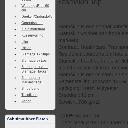
Stamskin Top
Webbing /Riet. 60
cm.
Doeken/Onderstoffering
Gereedschap
Stamskin is een soepel kunstle
Klein materiaal
Stamskin voldoet aan hoge eis
Kussenvulling
markten;
Lijm
Contract, Healthcare, Transpor
Ritsen
Residential, Airports en Hotels
Siernagels / Strips
Stamskin heeft een unieke vle
Siernagels / Los
Siernagels / voor
maakt om vele vlekken eenvoud
Siernagel Tacker
Stamskin is enorm sterk en hee
Siernagels /
Samenstelling Topcoat: 100% 
Markiesnagel
Backging: 100% Polyester
Singelband
Breedte 140 cm
Tricotkous
Vering
Gewicht 780 g/m2
- 100% waterdicht
Schuimrubber Platen
- Zeer sterk (>120.000 toeren 