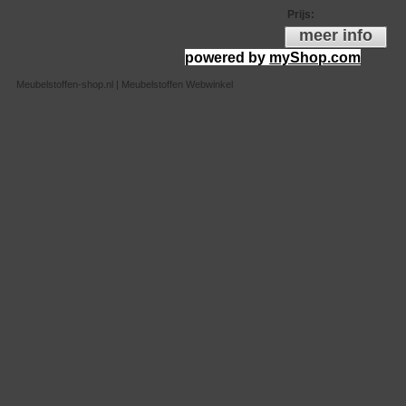
Prijs
:
meer info
powered by
myShop.com
Meubelstoffen-shop.nl | Meubelstoffen Webwinkel