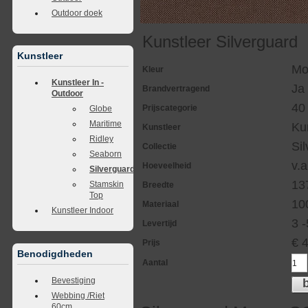
Outdoor doek
Kunstleer Silverguard
Kunstleer
Mo
Kleur
Kunstleer In -
Ja
Brandvertragend
Outdoor
40
Prijscategorie
Globe
Maritime
Ku
Kunstleer
Ridley
Si
Collectie
Seaborn
v.a
Hoeveelheid
Silverguard
13
Stamskin
Breedte
Top
10
Materiaal
Kunstleer Indoor
3 
Levertijd
€
Prijs
Benodigdheden
Aantal
Bevestiging
Webbing /Riet
60cm.