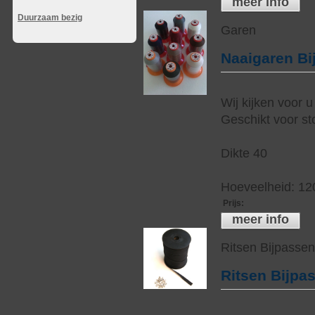
meer info
Duurzaam bezig
Garen
Naaigaren Bi
Wij kijken voor u
Geschikt voor sto
Dikte 40
Hoeveelheid: 12
Prijs
:
meer info
Ritsen Bijpasse
Ritsen Bijpa