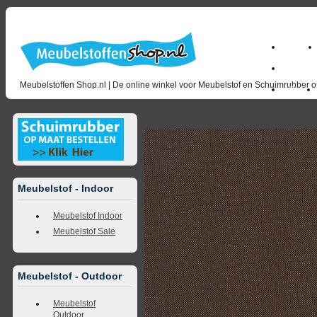
Home
milano_
Meubelstoffen Shop.nl | De online winkel voor Meubelstof en Schuimrubber op
Outlet
<<
terug naar overzicht
volgende
>>
<<
vorig
Meubelstof - Indoor
Meubelstof Indoor
Meubelstof Sale
Meubelstof - Outdoor
Meubelstof
Outdoor