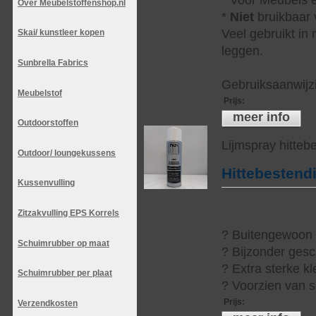
Over Meubelstoffenshop.nl
*
Niet
bruikbaar v
Veel gebruikt in
Skai/ kunstleer kopen
leggen.
Sunbrella Fabrics
Gebruiksaanwijzi
Meubelstof
Prijs
:
meer info
Outdoorstoffen
Lijmspray hitteb
Outdoor/ loungekussens
Hittebestend
Kussenvulling
Zitzakvulling EPS Korrels
? Buitengewoon h
Schuimrubber op maat
? Bijzonder gesc
? Extra sterke kl
Schuimrubber per plaat
? Voorzien van s
Prijs
:
Verzendkosten