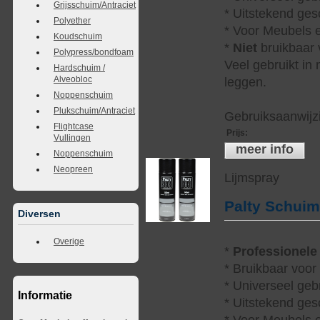
Grijsschuim/Antraciet
* Uitstekend ges
Polyether
* Voor Meubels e
Koudschuim
*
Niet
bruikbaar v
Polypress/bondfoam
Veel gebruikt in
Hardschuim /
Alveobloc
leggen.
Noppenschuim
Plukschuim/Antraciet
Gebruiksaanwijzi
Flightcase
Prijs
:
Vullingen
meer info
Noppenschuim
Neopreen
Lijmspray
Palty Schui
Diversen
Overige
*
Professionele
* Bruikbaar voor
* Universeel geb
Informatie
* Uitstekend ges
* Voor Meubels e