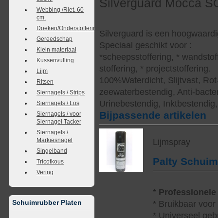
Silverguard Mocca S
Webbing /Riet. 60
cm.
Doeken/Onderstoffering
Silverguard is een hoogwaardi
Gereedschap
Speciaal geschikt voor :
Klein materiaal
*scheepsstoffering, * wandstof
Kussenvulling
stoffering, * projectstoffering.
Lijm
100%Waterdicht, Slijtvast, Rot
Ritsen
zeewaterbestendig, Anti-bacter
Siernagels / Strips
Urinebestendig, Inktbestendig
Siernagels / Los
Bijpassende artikelen
Siernagels / voor
Siernagel Tacker
Siernagels /
Markiesnagel
Lijmspray
Singelband
Palty Schui
Tricotkous
Vering
*
Professionele
Schuimrubber Platen
* Bruikbaar voor
* Universeel geb