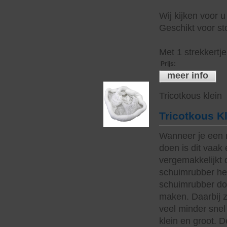
Wij kijken voor u
Geschikt voor sto
Met 1 strekkertj
Prijs
:
meer info
Tricotkous klein
Tricotkous K
Wanneer je een 
doen is dit vaak 
vergemakkelijkt 
schuimrubber hee
schuimrubber do
maken. Daarbij z
veel minder snel 
klein en groot. 