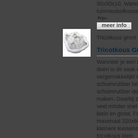
50x50x10. Wanne
tuinmeubelkussen
Prijs
:
meer info
Tricotkous groot
Tricotkous G
Wanneer je een 
doen is dit vaak 
vergemakkelijkt 
schuimrubber hee
schuimrubber do
maken. Daarbij z
veel minder snel 
klein en groot. 
maximaal 220x60
kleinere kussen
tricotkous klein