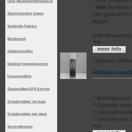
Over Meubelstoffenshop.nl
*
Niet
bruikbaar v
Veel gebruikt in
Skai/ kunstleer kopen
leggen.
Sunbrella Fabrics
Gebruiksaanwijzi
Meubelstof
Prijs
:
meer info
Outdoorstoffen
Lijmspray hitteb
Outdoor/ loungekussens
Hittebestend
Kussenvulling
Zitzakvulling EPS Korrels
? Buitengewoon h
Schuimrubber op maat
? Bijzonder gesc
? Extra sterke kl
Schuimrubber per plaat
? Voorzien van s
Prijs
:
Verzendkosten