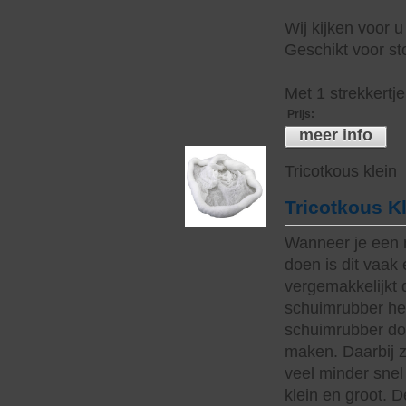
Wij kijken voor u
Geschikt voor sto
Met 1 strekkertj
Prijs
:
meer info
Tricotkous klein
Tricotkous K
Wanneer je een 
doen is dit vaak 
vergemakkelijkt 
schuimrubber hee
schuimrubber do
maken. Daarbij z
veel minder snel 
klein en groot. 