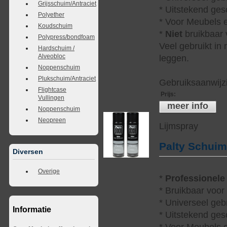
Grijsschuim/Antraciet
* Uitstekend ges
Polyether
* Voor Meubels e
Koudschuim
*
Niet
bruikbaar v
Polypress/bondfoam
Veel gebruikt in
Hardschuim /
Alveobloc
leggen.
Noppenschuim
Plukschuim/Antraciet
Gebruiksaanwijzi
Flightcase
Prijs
:
Vullingen
meer info
Noppenschuim
Neopreen
Lijmspray
Palty Schui
Diversen
Overige
*
Professionele
* Bruikbaar voor
* Universeel geb
Informatie
* Uitstekend ges
* Voor Meubels e