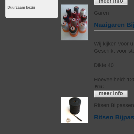
meer info
Duurzaam bezig
Garen
Naaigaren Bi
Wij kijken voor u
Geschikt voor sto
Dikte 40
Hoeveelheid: 12
Prijs
:
meer info
Ritsen Bijpasse
Ritsen Bijpa