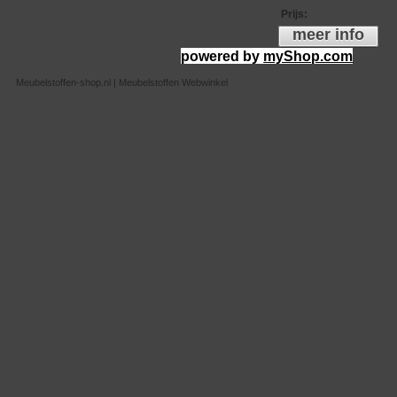
Prijs
:
meer info
powered by
myShop.com
Meubelstoffen-shop.nl | Meubelstoffen Webwinkel