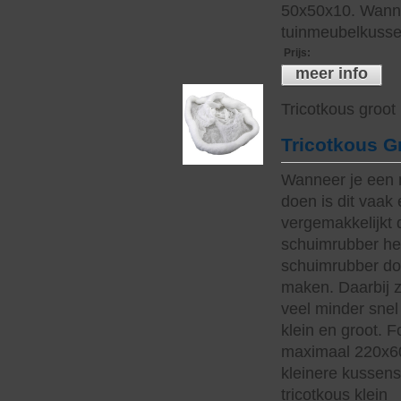
50x50x10. Wanne
tuinmeubelkussen
Prijs
:
meer info
Tricotkous groot
Tricotkous G
Wanneer je een 
doen is dit vaak 
vergemakkelijkt 
schuimrubber hee
schuimrubber do
maken. Daarbij z
veel minder snel 
klein en groot. 
maximaal 220x60
kleinere kussen
tricotkous klein