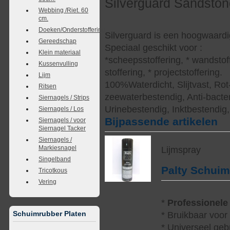
Silverguard Sandsto
Webbing /Riet. 60
cm.
Doeken/Onderstoffering
Silverguard is een hoogwaardi
Gereedschap
Speciaal geschikt voor :
Klein materiaal
*scheepsstoffering, * wandstof
Kussenvulling
stoffering, * projectstoffering.
Lijm
100%Waterdicht, Slijtvast, Rot
Ritsen
zeewaterbestendig, Anti-bacter
Siernagels / Strips
Urinebestendig, Inktbestendig
Siernagels / Los
Bijpassende artikelen
Siernagels / voor
Siernagel Tacker
Siernagels /
Markiesnagel
Lijmspray
Singelband
Palty Schui
Tricotkous
Vering
*
Professionele
Schuimrubber Platen
* Bruikbaar voor
* Universeel geb