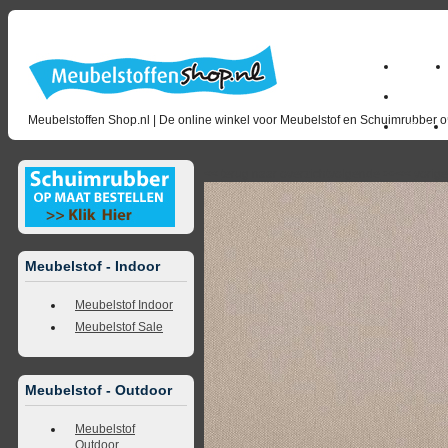
Home
milano_
Meubelstoffen Shop.nl | De online winkel voor Meubelstof en Schuimrubber op
Outlet
<<
terug naar overzicht
volgende
>>
<<
vorig
Meubelstof - Indoor
Meubelstof Indoor
Meubelstof Sale
Meubelstof - Outdoor
Meubelstof
Outdoor