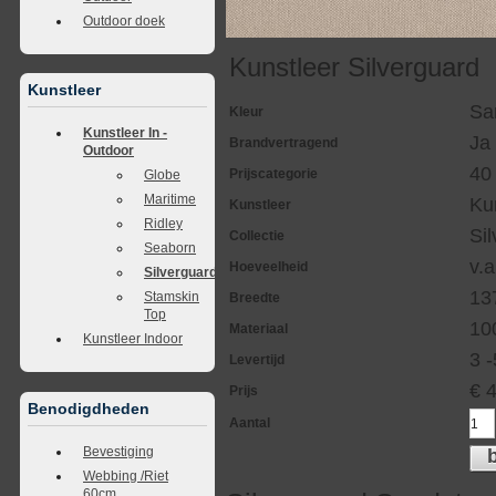
Outdoor doek
Kunstleer Silverguard
Kunstleer
Sa
Kleur
Kunstleer In -
Ja
Brandvertragend
Outdoor
40
Prijscategorie
Globe
Maritime
Ku
Kunstleer
Ridley
Si
Collectie
Seaborn
v.a
Hoeveelheid
Silverguard
13
Stamskin
Breedte
Top
10
Materiaal
Kunstleer Indoor
3 
Levertijd
€
Prijs
Benodigdheden
Aantal
Bevestiging
Webbing /Riet
60cm.