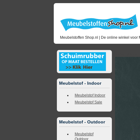
Meubelstoffen Shop.nl | De online winkel voor 
<<
terug naar 
Meubelstof - Indoor
Meubelstof Indoor
Meubelstof Sale
Meubelstof - Outdoor
Meubelstof
Outdoor