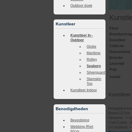
Outdoor doek
Kunstl
Kunstleer
Kleur
Brandvertra
Kunstleer In -
Kunstleer
Outdoor
Collectie
Globe
Hoeveelheid
Maritime
Breedte
Ridley
Levertijd
Seaborn
Prijs
Silverguard
Aantal
Stamskin
Top
Kunstleer Indoor
Kunstleer
Benodigdheden
Hoogglans kun
Breed:137cm
Abrasion : > 1
Bevestiging
Cold Crack : -
Webbing /Riet
UV bestand: >
60cm.
Bijpassende