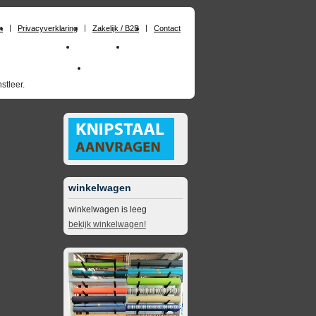
n
Privacyverklaring
Zakelijk / B2B
Contact
huimrubber op maat
Materialen
Zakelijk / B2B
skai_kunstleer outdoor
opruimingsartikelen
stleer.
winkelwagen
winkelwagen is leeg
bekijk winkelwagen!