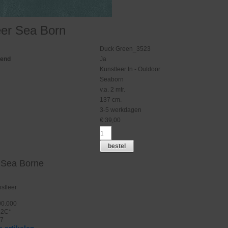
eer Sea Born
Duck Green_3523
gend
Ja
Kunstleer In - Outdoor
Seaborn
v.a. 2 mtr.
137 cm.
3-5 werkdagen
€
39,00
bestel
 Sea Borne
stleer
00.000
32C*
 7
 artikelen