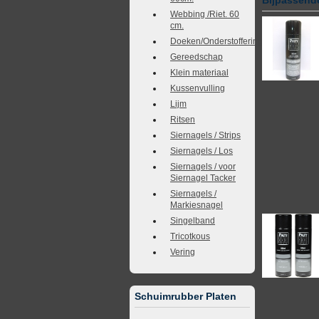
Webbing /Riet. 60
cm.
Doeken/Onderstoffering
Gereedschap
Klein materiaal
Kussenvulling
Lijm
Ritsen
Siernagels / Strips
Siernagels / Los
Siernagels / voor
Siernagel Tacker
Siernagels /
Markiesnagel
Singelband
Tricotkous
Vering
Schuimrubber Platen