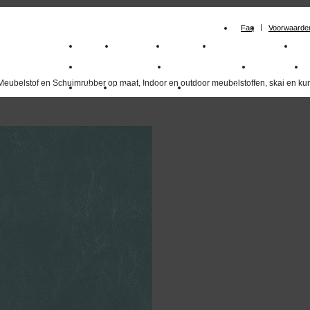
Faq
Voorwaarde
Home
Meubelstof
Kunstleer
Schuimrubberplaten
Sc
milano_outdoorstoffen
skai kunstleer kopen
outdoorstof
Meubelstof en Schuimrubber op maat, Indoor en outdoor meubelstoffen, skai en kun
Outlet
Meubelstof indoor
duurzaam
overzicht
volgende
>>
<<
vorige