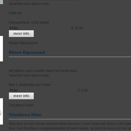
Geschikt voor stof en leer.
Dikte 40
Hoeveelheid: 1200 meter
Prijs
:
€ 10,95
meer info
Ritsen Bijpassend
Ritsen Bijpassend
Wij kijken voor u welke kleur het beste past.
Geschikt voor stof en leer.
Met 1 strekkertje per meter
Prijs
:
€ 1,45
meer info
Tricotkous klein
Tricotkous Klein
Wanneer je een nieuw schuimrubber kussen in een hoes wilt doen is dit vaak
klus. Een tricotkous vergemakkelijkt dit vele malen. Je doet de kous om het 