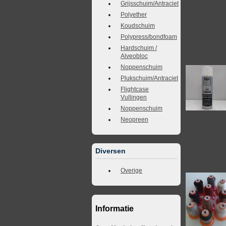
Grijsschuim/Antraciet
Polyether
Koudschuim
Polypress/bondfoam
Hardschuim /
Alveobloc
Noppenschuim
Plukschuim/Antraciet
Flightcase
Vullingen
Noppenschuim
Neopreen
Diversen
Overige
Informatie