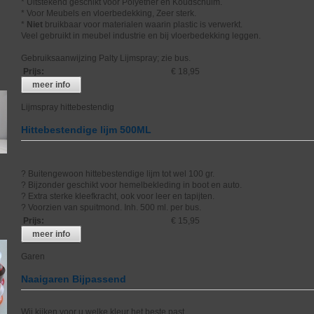
* Uitstekend geschikt voor Polyether en Koudschuim.
* Voor Meubels en vloerbedekking, Zeer sterk.
*
Niet
bruikbaar voor materialen waarin plastic is verwerkt.
Veel gebruikt in meubel industrie en bij vloerbedekking leggen.
Gebruiksaanwijzing Palty Lijmspray; zie bus.
Prijs
:
€ 18,95
meer info
Lijmspray hittebestendig
Hittebestendige lijm 500ML
? Buitengewoon hittebestendige lijm tot wel 100 gr.
? Bijzonder geschikt voor hemelbekleding in boot en auto.
? Extra sterke kleefkracht, ook voor leer en tapijten.
? Voorzien van spuitmond. Inh. 500 ml. per bus.
Prijs
:
€ 15,95
meer info
Garen
Naaigaren Bijpassend
Wij kijken voor u welke kleur het beste past.