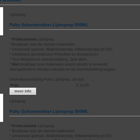
Lijmspray
Palty Schuimrubber Lijmspray 500ML
*
Professionele
Lijmspray.
* Bruikbaar voor de meeste materialen.
* Universeel gebruik. Waterbestendig. Hittebestendig tot 50'C
* Uitstekend geschikt voor Polyether en Koudschuim.
* Voor Meubels en vloerbedekking, Zeer sterk.
*
Niet
bruikbaar voor materialen waarin plastic is verwerkt.
Veel gebruikt in meubel industrie en bij vloerbedekking leggen.
Gebruiksaanwijzing Palty Lijmspray; zie bus.
Prijs
:
€ 10,95
meer info
Lijmspray
Palty Schuimrubber Lijmspray 500ML
*
Professionele
Lijmspray.
* Bruikbaar voor de meeste materialen.
* Universeel gebruik. Waterbestendig. Hittebestendig tot 50'C