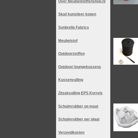
Over Meubelstoffenshop.nl
Skai/ kunstleer kopen
Sunbrella Fabrics
Meubelstof
Outdoorstoffen
Outdoor/ loungekussens
Kussenvulling
Zitzakvulling EPS Korrels
Schuimrubber op maat
Schuimrubber per plaat
Verzendkosten