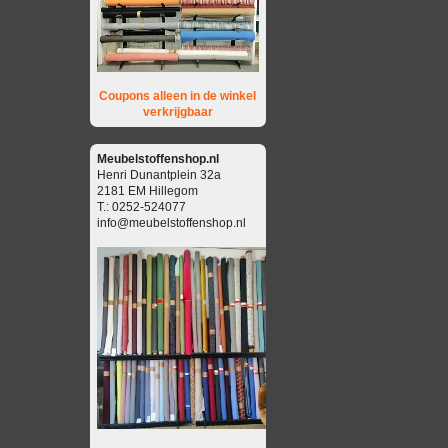
Coupons alleen in de winkel
verkrijgbaar
Meubelstoffenshop.nl
Henri Dunantplein 32a
2181 EM Hillegom
T.: 0252-524077
info@meubelstoffenshop.nl