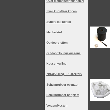
Over Meubelstoffenshop.nl
Skai/ kunstleer kopen
Sunbrella Fabrics
Meubelstof
Outdoorstoffen
Outdoor/ loungekussens
Kussenvulling
Zitzakvulling EPS Korrels
Schuimrubber op maat
Schuimrubber per plaat
Verzendkosten