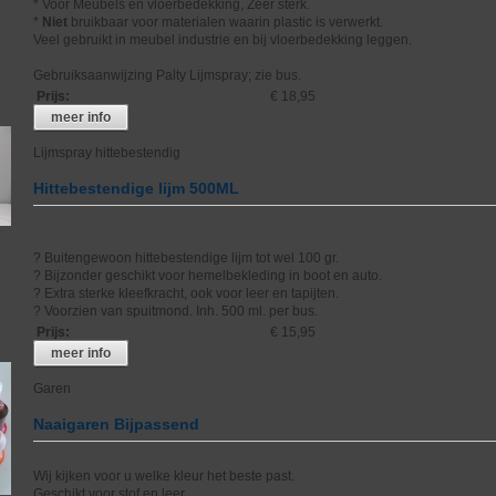
* Voor Meubels en vloerbedekking, Zeer sterk.
*
Niet
bruikbaar voor materialen waarin plastic is verwerkt.
Veel gebruikt in meubel industrie en bij vloerbedekking leggen.
Gebruiksaanwijzing Palty Lijmspray; zie bus.
Prijs
:
€ 18,95
meer info
Lijmspray hittebestendig
Hittebestendige lijm 500ML
? Buitengewoon hittebestendige lijm tot wel 100 gr.
? Bijzonder geschikt voor hemelbekleding in boot en auto.
? Extra sterke kleefkracht, ook voor leer en tapijten.
? Voorzien van spuitmond. Inh. 500 ml. per bus.
Prijs
:
€ 15,95
meer info
Garen
Naaigaren Bijpassend
Wij kijken voor u welke kleur het beste past.
Geschikt voor stof en leer.