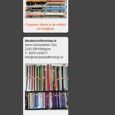
Coupons alleen in de winkel
verkrijgbaar
Meubelstoffenshop.nl
Henri Dunantplein 32a
2181 EM Hillegom
T.: 0252-524077
info@meubelstoffenshop.nl