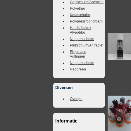
Grijsschuim/Antraciet
Polyether
Koudschuim
Polypress/bondfoam
Hardschuim /
Alveobloc
Noppenschuim
Plukschuim/Antraciet
Flightcase
Vullingen
Noppenschuim
Neopreen
Diversen
Overige
Informatie