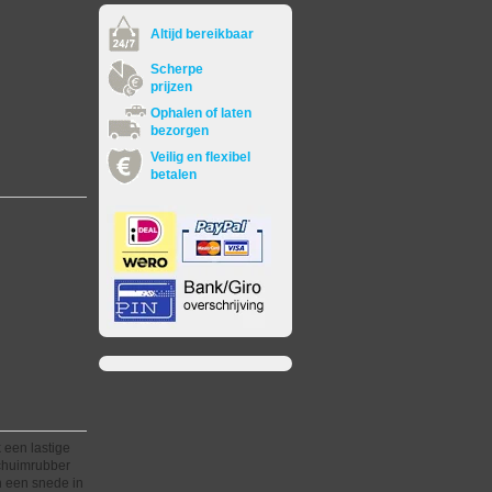
Altijd bereikbaar
Scherpe
prijzen
Ophalen of laten
bezorgen
Veilig en flexibel
betalen
 een lastige
schuimrubber
n een snede in