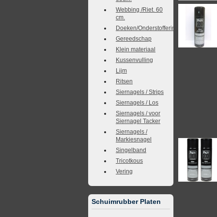
Webbing /Riet. 60
cm.
Doeken/Onderstoffering
Gereedschap
Klein materiaal
Kussenvulling
Lijm
Ritsen
Siernagels / Strips
Siernagels / Los
Siernagels / voor
Siernagel Tacker
Siernagels /
Markiesnagel
Singelband
Tricotkous
Vering
Schuimrubber Platen