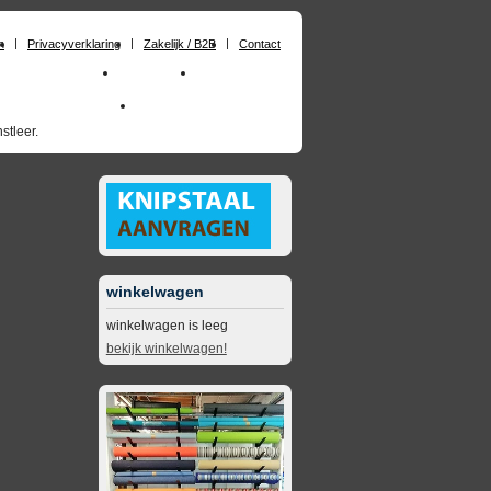
n
Privacyverklaring
Zakelijk / B2B
Contact
huimrubber op maat
Materialen
Zakelijk / B2B
skai_kunstleer outdoor
opruimingsartikelen
stleer.
winkelwagen
winkelwagen is leeg
bekijk winkelwagen!