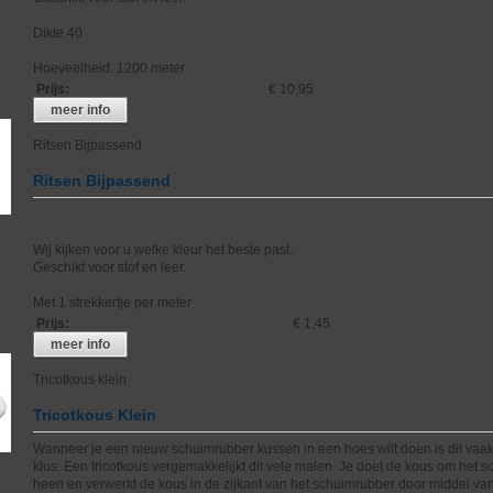
Dikte 40
Hoeveelheid: 1200 meter
Prijs
:
€ 10,95
meer info
Ritsen Bijpassend
Ritsen Bijpassend
Wij kijken voor u welke kleur het beste past.
Geschikt voor stof en leer.
Met 1 strekkertje per meter
Prijs
:
€ 1,45
meer info
Tricotkous klein
Tricotkous Klein
Wanneer je een nieuw schuimrubber kussen in een hoes wilt doen is dit vaak
klus. Een tricotkous vergemakkelijkt dit vele malen. Je doet de kous om het 
heen en verwerkt de kous in de zijkant van het schuimrubber door middel va