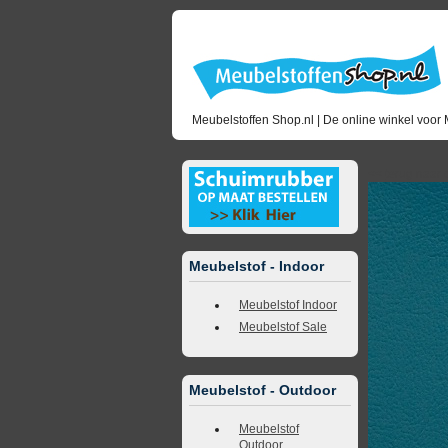
Meubelstoffen Shop.nl | De online winkel voor 
<<
terug naar 
Meubelstof - Indoor
Meubelstof Indoor
Meubelstof Sale
Meubelstof - Outdoor
Meubelstof
Outdoor