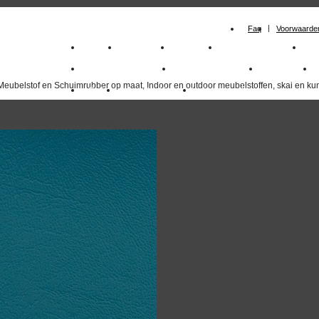
Faq
Voorwaarde
Home
Meubelstof
Kunstleer
Schuimrubberplaten
Sc
milano_outdoorstoffen
skai kunstleer kopen
outdoorstof
Meubelstof en Schuimrubber op maat, Indoor en outdoor meubelstoffen, skai en kun
Outlet
Meubelstof indoor
duurzaam
overzicht
volgende
>>
<<
vorige