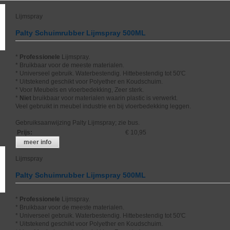
Lijmspray
Palty Schuimrubber Lijmspray 500ML
*
Professionele
Lijmspray.
* Bruikbaar voor de meeste materialen.
* Universeel gebruik. Waterbestendig. Hittebestendig tot 50'C
* Uitstekend geschikt voor Polyether en Koudschuim.
* Voor Meubels en vloerbedekking, Zeer sterk.
*
Niet
bruikbaar voor materialen waarin plastic is verwerkt.
Veel gebruikt in meubel industrie en bij vloerbedekking leggen.
Gebruiksaanwijzing Palty Lijmspray; zie bus.
Prijs
:
€ 10,95
meer info
Lijmspray
Palty Schuimrubber Lijmspray 500ML
*
Professionele
Lijmspray.
* Bruikbaar voor de meeste materialen.
* Universeel gebruik. Waterbestendig. Hittebestendig tot 50'C
* Uitstekend geschikt voor Polyether en Koudschuim.