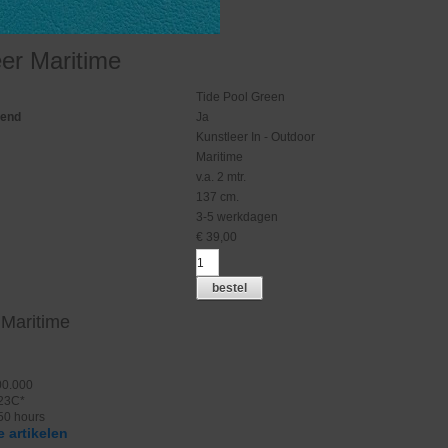
eer Maritime
Tide Pool Green
gend
Ja
Kunstleer In - Outdoor
Maritime
v.a. 2 mtr.
137 cm.
3-5 werkdagen
€
39,00
bestel
 Maritime
00.000
 23C*
50 hours
 artikelen