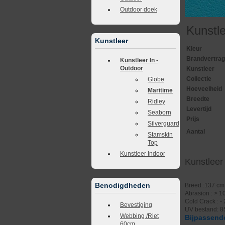
Outdoor doek
Kunstl
Kunstleer
Kleur
Brandvertra
Kunstleer In -
Outdoor
Kunstleer
Collectie
Globe
Hoeveelheid
Maritime
Breedte
Ridley
Levertijd
Seaborn
Prijs
Silverguard
Aantal
Stamskin
Top
Kunstleer Indoor
Kunstleer
Benodigdheden
Breed :137 cm
Abrasion : > 1
Cold Crack : -
Bevestiging
UV bestand: 8
Webbing /Riet
Bijpassende
60cm.