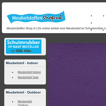
Home
milano_
Meubelstoffen Shop.nl | De online winkel voor Meubelstof en Schuimrubber op
Outlet
<<
terug naar overzicht
volgende
>>
<<
vorig
Meubelstof - Indoor
Meubelstof Indoor
Meubelstof Sale
Meubelstof - Outdoor
Meubelstof
Outdoor