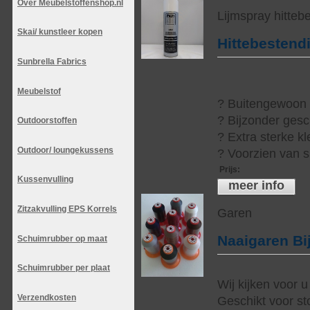
Over Meubelstoffenshop.nl
Lijmspray hitteb
Skai/ kunstleer kopen
Hittebestend
Sunbrella Fabrics
Meubelstof
? Buitengewoon h
? Bijzonder gesc
Outdoorstoffen
? Extra sterke kl
Outdoor/ loungekussens
? Voorzien van s
Prijs
:
Kussenvulling
meer info
Zitzakvulling EPS Korrels
Garen
Naaigaren Bi
Schuimrubber op maat
Schuimrubber per plaat
Wij kijken voor u
Verzendkosten
Geschikt voor sto