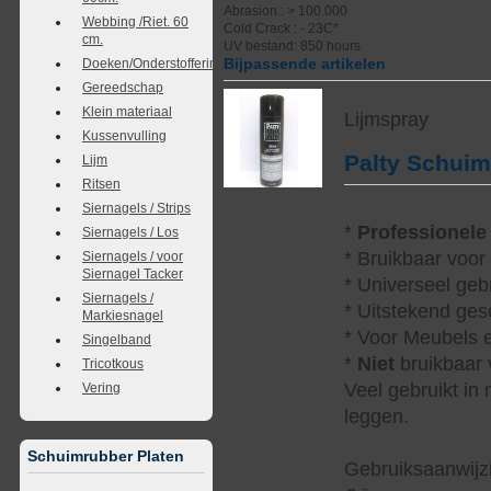
Abrasion : > 100.000
Webbing /Riet. 60
Cold Crack : - 23C*
cm.
UV bestand: 850 hours
Bijpassende artikelen
Doeken/Onderstoffering
Gereedschap
Klein materiaal
Lijmspray
Kussenvulling
Palty Schui
Lijm
Ritsen
Siernagels / Strips
*
Professionele
Siernagels / Los
* Bruikbaar voor
Siernagels / voor
Siernagel Tacker
* Universeel geb
Siernagels /
* Uitstekend ges
Markiesnagel
* Voor Meubels e
Singelband
*
Niet
bruikbaar v
Tricotkous
Veel gebruikt in
Vering
leggen.
Schuimrubber Platen
Gebruiksaanwijzi