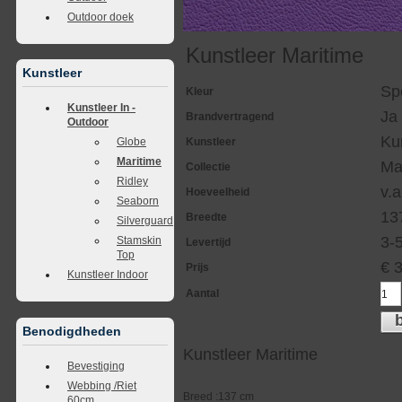
Outdoor doek
Kunstleer Maritime
Kunstleer
Sp
Kleur
Kunstleer In -
Ja
Brandvertragend
Outdoor
Ku
Kunstleer
Globe
Maritime
Ma
Collectie
Ridley
v.a
Hoeveelheid
Seaborn
13
Breedte
Silverguard
3-
Stamskin
Levertijd
Top
€
Prijs
Kunstleer Indoor
Aantal
Benodigdheden
Kunstleer Maritime
Bevestiging
Webbing /Riet
Breed :137 cm
60cm.