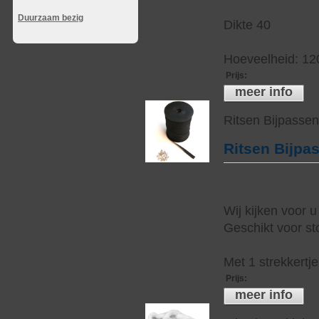
Duurzaam bezig
Dikte 40
Hoeveelheid: 12
Prijs
:
meer info
Ritsen Bijpasse
Ritsen Bijpa
Wij kijken voor u
Geschikt voor sto
Met 1 strekkertj
Prijs
:
meer info