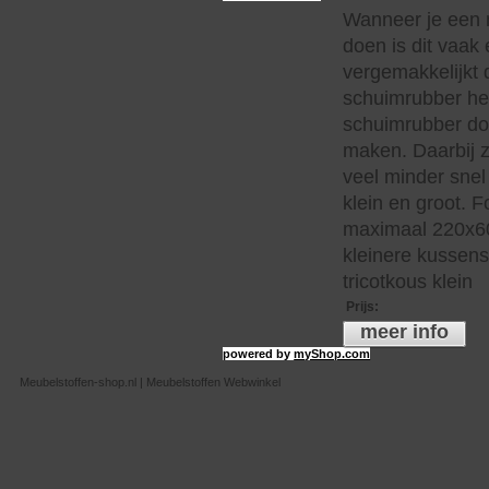
Wanneer je een 
doen is dit vaak 
vergemakkelijkt 
schuimrubber hee
schuimrubber do
maken. Daarbij z
veel minder snel 
klein en groot. 
maximaal 220x60
kleinere kussen
tricotkous klein
Prijs
:
meer info
powered by
myShop.com
Meubelstoffen-shop.nl | Meubelstoffen Webwinkel