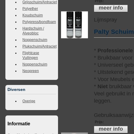
Prijs
:
Grijsschuim/Antraciet
meer info
Polyether
Koudschuim
Lijmspray
Polypress/bondfoam
Hardschuim /
Palty Schui
Alveobloc
Noppenschuim
Plukschuim/Antraciet
*
Professionele
Flightcase
* Bruikbaar voor
Vullingen
* Universeel geb
Noppenschuim
Neopreen
* Uitstekend ges
* Voor Meubels e
*
Niet
bruikbaar v
Diversen
Veel gebruikt in
leggen.
Overige
Gebruiksaanwijzi
Prijs
:
Informatie
meer info