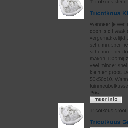
Tricotkous klein
Tricotkous K
Wanneer je een 
doen is dit vaak 
vergemakkelijkt 
schuimrubber hee
schuimrubber do
maken. Daarbij z
veel minder snel 
klein en groot. 
50x50x10. Wanne
tuinmeubelkussen
Prijs
:
meer info
Tricotkous groot
Tricotkous G