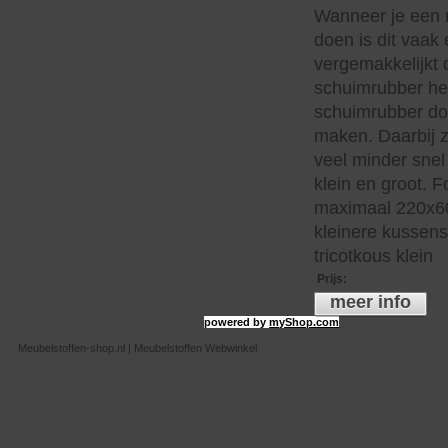
Wanneer je een 
doen is dit vaak 
vergemakkelijkt 
schuimrubber hee
schuimrubber do
maken. Daarbij z
veel minder snel 
klein en groot. 
maximaal 220x60
kleinere kussen
tricotkous klein
Prijs
:
meer info
powered by
myShop.com
Meubelstoffen-shop.nl | Meubelstoffen Webwinkel