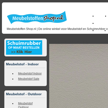
Home
milano_
Meubelstoffen Shop.nl | De online winkel voor Meubelstof en Schuimrubber op
Outlet
<<
terug naar overzicht
volgende
>>
<<
vorig
Meubelstof - Indoor
Meubelstof Indoor
Meubelstof Sale
Meubelstof - Outdoor
Meubelstof
Outdoor