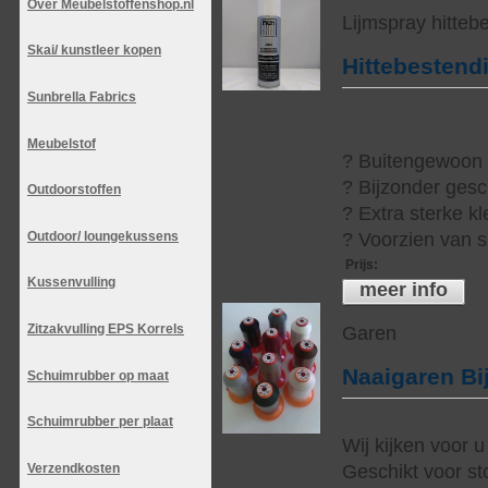
Over Meubelstoffenshop.nl
Lijmspray hitteb
Skai/ kunstleer kopen
Hittebestend
Sunbrella Fabrics
Meubelstof
? Buitengewoon h
? Bijzonder gesc
Outdoorstoffen
? Extra sterke kl
Outdoor/ loungekussens
? Voorzien van s
Prijs
:
Kussenvulling
meer info
Zitzakvulling EPS Korrels
Garen
Naaigaren Bi
Schuimrubber op maat
Schuimrubber per plaat
Wij kijken voor u
Geschikt voor sto
Verzendkosten