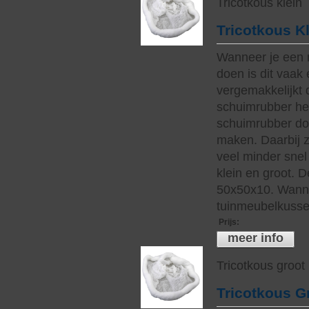
Tricotkous klein
Tricotkous K
Wanneer je een 
doen is dit vaak 
vergemakkelijkt 
schuimrubber hee
schuimrubber do
maken. Daarbij z
veel minder snel 
klein en groot. 
50x50x10. Wanne
tuinmeubelkussen
Prijs
:
meer info
Tricotkous groot
Tricotkous G