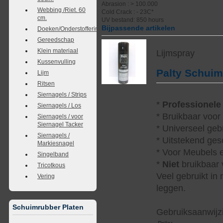
Abrasion : > 100.000
Webbing /Riet. 60
Cold Crack : - 23C*
cm.
UV bestand: 850 hours
Bijpassende artikelen
Doeken/Onderstoffering
Gereedschap
Klein materiaal
Lijmspray
Kussenvulling
Palty Schui
Lijm
Ritsen
Siernagels / Strips
*
Professionele
Siernagels / Los
* Bruikbaar voor
Siernagels / voor
Siernagel Tacker
* Universeel geb
Siernagels /
* Uitstekend ges
Markiesnagel
* Voor Meubels e
Singelband
*
Niet
bruikbaar v
Tricotkous
Veel gebruikt in
Vering
leggen.
Schuimrubber Platen
Gebruiksaanwijzi