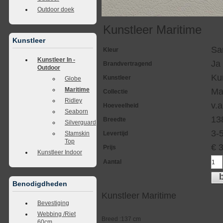
Outdoor doek
Kunstleer Maritime
Kunstleer
Sa
Kleur
Kunstleer In -
Ja
Brandvertragend
Outdoor
Ku
Kunstleer
Globe
Maritime
Ma
Collectie
Ridley
v.a
Hoeveelheid
Seaborn
13
Breedte
Silverguard
3-
Levertijd
Stamskin
Top
€
Prijs
Kunstleer Indoor
Aantal
Benodigdheden
Kunstleer Maritime
Bevestiging
Webbing /Riet
Breed :137 cm
60cm.