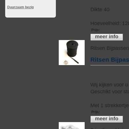
Duurzaam bezig
Dikte 40
Hoeveelheid: 12
Prijs
:
meer info
Ritsen Bijpasse
Ritsen Bijpa
Wij kijken voor u
Geschikt voor sto
Met 1 strekkertj
Prijs
:
meer info