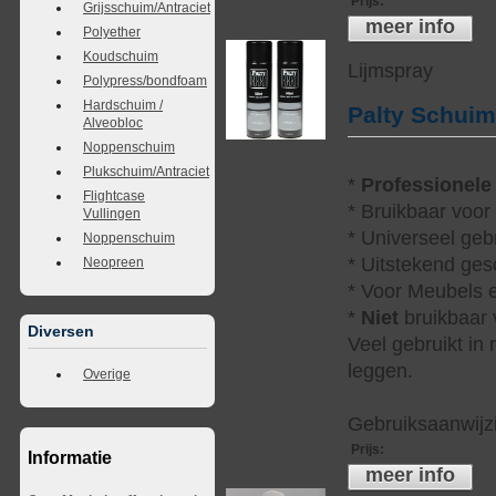
Prijs
:
Grijsschuim/Antraciet
meer info
Polyether
Koudschuim
Lijmspray
Polypress/bondfoam
Hardschuim /
Palty Schui
Alveobloc
Noppenschuim
Plukschuim/Antraciet
*
Professionele
Flightcase
* Bruikbaar voor
Vullingen
* Universeel geb
Noppenschuim
* Uitstekend ges
Neopreen
* Voor Meubels e
*
Niet
bruikbaar v
Diversen
Veel gebruikt in
leggen.
Overige
Gebruiksaanwijzi
Prijs
:
Informatie
meer info