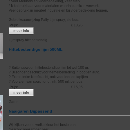
* Voor Meubels en vloerbedekking, Zeer sterk.
*
Niet
bruikbaar voor materialen waarin plastic is verwerkt.
Veel gebruikt in meubel industrie en bij vloerbedekking leggen.
Gebruiksaanwijzing Palty Lijmspray; zie bus.
Prijs
:
€ 18,95
meer info
Lijmspray hittebestendig
Hittebestendige lijm 500ML
? Buitengewoon hittebestendige lijm tot wel 100 gr.
? Bijzonder geschikt voor hemelbekleding in boot en auto.
? Extra sterke kleefkracht, ook voor leer en tapijten.
? Voorzien van spuitmond. Inh. 500 ml. per bus.
Prijs
:
€ 15,95
meer info
Garen
Naaigaren Bijpassend
Wij kijken voor u welke kleur het beste past.
Geschikt voor stof en leer.