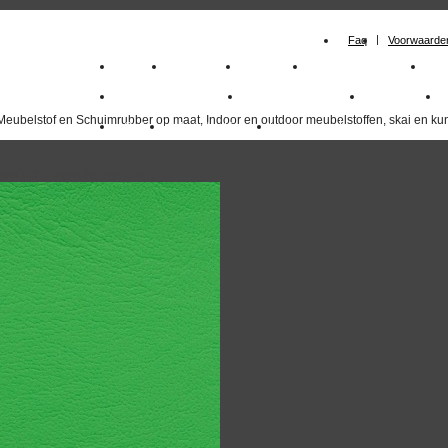
Faq
Voorwaarde
Home
Meubelstof
Kunstleer
Schuimrubberplaten
Sc
milano_outdoorstoffen
skai kunstleer kopen
outdoorstof
Meubelstof en Schuimrubber op maat, Indoor en outdoor meubelstoffen, skai en kun
Outlet
Meubelstof indoor
duurzaam
overzicht
volgende
>>
<<
vorige