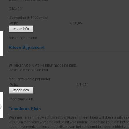
Dikte 40
Hoeveelheid: 1200 meter
Prijs
:
€ 10,95
meer info
Ritsen Bijpassend
Ritsen Bijpassend
Wij kijken voor u welke kleur het beste past.
Geschikt voor stof en leer.
Met 1 strekkertje per meter
Prijs
:
€ 1,45
meer info
Tricotkous klein
Tricotkous Klein
Wanneer je een nieuw schuimrubber kussen in een hoes wilt doen is dit vaak
klus. Een tricotkous vergemakkelijkt dit vele malen. Je doet de kous om het 
heen en verwerkt de kous in de zijkant van het schuimrubber door middel va