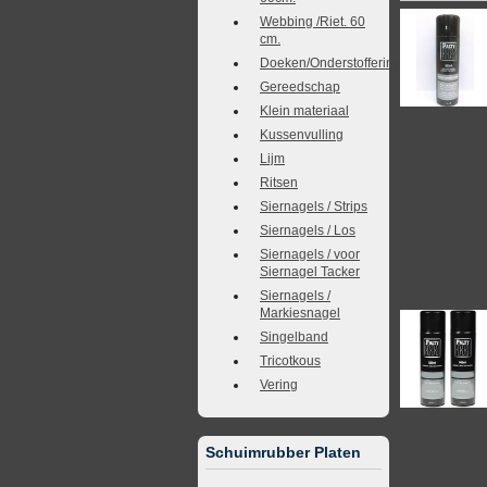
Webbing /Riet. 60
cm.
Doeken/Onderstoffering
Gereedschap
Klein materiaal
Kussenvulling
Lijm
Ritsen
Siernagels / Strips
Siernagels / Los
Siernagels / voor
Siernagel Tacker
Siernagels /
Markiesnagel
Singelband
Tricotkous
Vering
Schuimrubber Platen