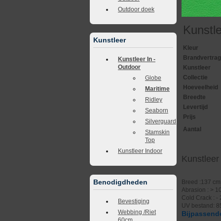
Outdoor doek
Kunstl
Kunstleer
Kleur
Brandvertra
Kunstleer In -
Outdoor
Kunstleer
Collectie
Globe
Hoeveelheid
Maritime
Breedte
Ridley
Levertijd
Seaborn
Prijs
Silverguard
Aantal
Stamskin
Top
Kunstleer Indoor
Kunstleer
Benodigdheden
Breed :137 cm
Abrasion : > 1
Cold Crack : -
Bevestiging
UV bestand: 8
Webbing /Riet
Bijpassende
60cm.