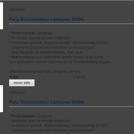
Lijmspray
Palty Schuimrubber Lijmspray 500ML
*
Professionele
Lijmspray.
* Bruikbaar voor de meeste materialen.
* Universeel gebruik. Waterbestendig. Hittebestendig tot 50'C
* Uitstekend geschikt voor Polyether en Koudschuim.
* Voor Meubels en vloerbedekking, Zeer sterk.
*
Niet
bruikbaar voor materialen waarin plastic is verwerkt.
Veel gebruikt in meubel industrie en bij vloerbedekking leggen.
Gebruiksaanwijzing Palty Lijmspray; zie bus.
Prijs
:
€ 10,95
meer info
Lijmspray
Palty Schuimrubber Lijmspray 500ML
*
Professionele
Lijmspray.
* Bruikbaar voor de meeste materialen.
* Universeel gebruik. Waterbestendig. Hittebestendig tot 50'C
* Uitstekend geschikt voor Polyether en Koudschuim.