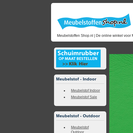
Meubelstoffen Shop.nl | De online winkel voor 
<<
terug naar 
Meubelstof - Indoor
Meubelstof Indoor
Meubelstof Sale
Meubelstof - Outdoor
Meubelstof
Outdoor