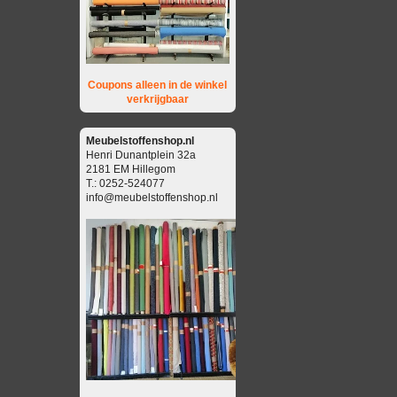
Coupons alleen in de winkel
verkrijgbaar
Meubelstoffenshop.nl
Henri Dunantplein 32a
2181 EM Hillegom
T.: 0252-524077
info@meubelstoffenshop.nl