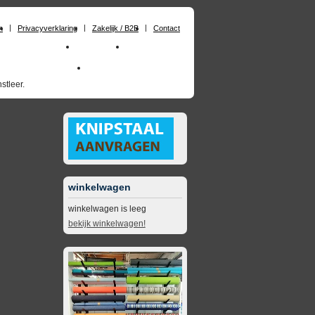
n
Privacyverklaring
Zakelijk / B2B
Contact
huimrubber op maat
Materialen
Zakelijk / B2B
skai_kunstleer outdoor
opruimingsartikelen
stleer.
winkelwagen
winkelwagen is leeg
bekijk winkelwagen!