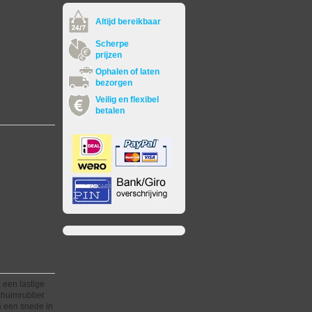
Altijd bereikbaar
Scherpe
prijzen
Ophalen of laten
bezorgen
Veilig en flexibel
betalen
 een lastige
schuimrubber
n een snede in