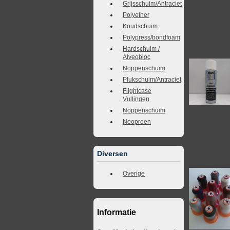
Grijsschuim/Antraciet
Polyether
Koudschuim
Polypress/bondfoam
Hardschuim /
Alveobloc
Noppenschuim
Plukschuim/Antraciet
Flightcase
Vullingen
Noppenschuim
Neopreen
Diversen
Overige
Informatie