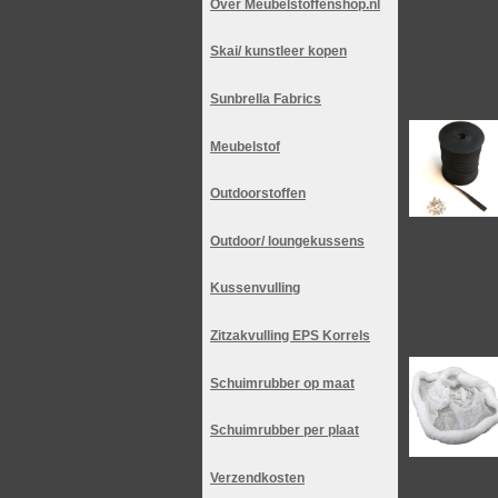
Over Meubelstoffenshop.nl
Skai/ kunstleer kopen
Sunbrella Fabrics
Meubelstof
Outdoorstoffen
Outdoor/ loungekussens
Kussenvulling
Zitzakvulling EPS Korrels
Schuimrubber op maat
Schuimrubber per plaat
Verzendkosten