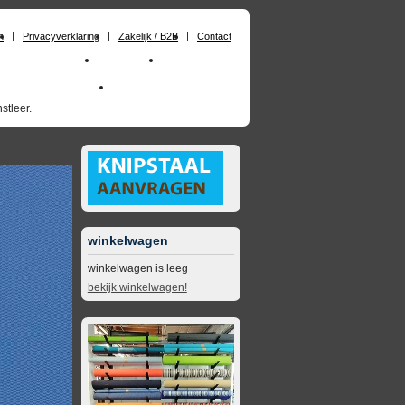
n
Privacyverklaring
Zakelijk / B2B
Contact
huimrubber op maat
Materialen
Zakelijk / B2B
skai_kunstleer outdoor
opruimingsartikelen
stleer.
winkelwagen
winkelwagen is leeg
bekijk winkelwagen!