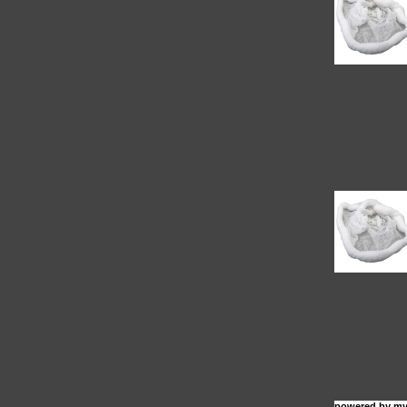
powered by
my