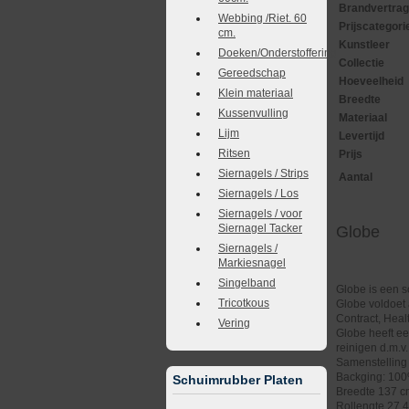
Brandvertra
Webbing /Riet. 60
Prijscategori
cm.
Kunstleer
Doeken/Onderstoffering
Collectie
Gereedschap
Hoeveelheid
Klein materiaal
Breedte
Kussenvulling
Materiaal
Lijm
Levertijd
Ritsen
Prijs
Siernagels / Strips
Aantal
Siernagels / Los
Siernagels / voor
Siernagel Tacker
Globe
Siernagels /
Markiesnagel
Singelband
Globe is een s
Tricotkous
Globe voldoet 
Contract, Healt
Vering
Globe heeft ee
reinigen d.m.v
Samenstelling
Backging: 100
Schuimrubber Platen
Breedte 137 
Rollengte 27,