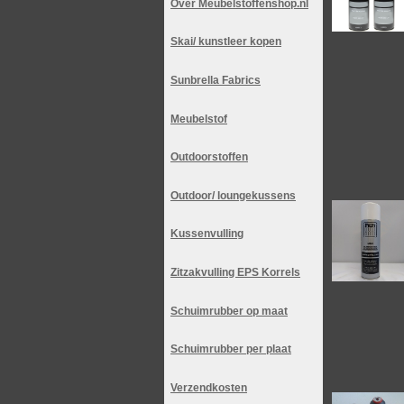
Over Meubelstoffenshop.nl
Skai/ kunstleer kopen
Sunbrella Fabrics
Meubelstof
Outdoorstoffen
Outdoor/ loungekussens
Kussenvulling
Zitzakvulling EPS Korrels
Schuimrubber op maat
Schuimrubber per plaat
Verzendkosten