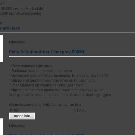
/m2
>100.000 cycles (Martindale)
 1000 uur WeatherOmeter
nd
 artikelen
Lijmspray
Palty Schuimrubber Lijmspray 500ML
*
Professionele
Lijmspray.
* Bruikbaar voor de meeste materialen.
* Universeel gebruik. Waterbestendig. Hittebestendig tot 50'C
* Uitstekend geschikt voor Polyether en Koudschuim.
* Voor Meubels en vloerbedekking, Zeer sterk.
*
Niet
bruikbaar voor materialen waarin plastic is verwerkt.
Veel gebruikt in meubel industrie en bij vloerbedekking leggen.
Gebruiksaanwijzing Palty Lijmspray; zie bus.
Prijs
:
€ 10,95
meer info
Lijmspray