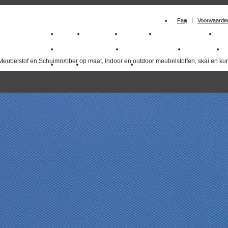
Faq
Voorwaarde
Home
Meubelstof
Kunstleer
Schuimrubberplaten
Sc
milano_outdoorstoffen
skai kunstleer kopen
outdoorstof
Meubelstof en Schuimrubber op maat, Indoor en outdoor meubelstoffen, skai en kun
Outlet
Meubelstof indoor
duurzaam
overzicht
volgende
>>
<<
vorige