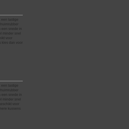
 een lastige
schuimrubber
n een snede in
el minder snel
hikt voor
 kies dan voor
 een lastige
schuimrubber
n een snede in
el minder snel
 geschikt voor
inere kussens