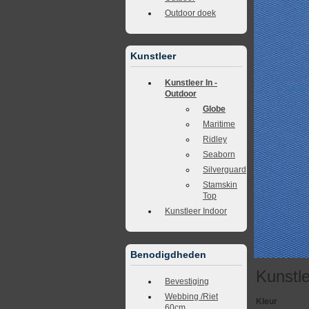
Outdoor doek
Kunstleer
Kunstleer In -
Outdoor
Globe
Maritime
Ridley
Seaborn
Silverguard
Stamskin
Top
Kunstleer Indoor
Benodigdheden
Kunstl
Bevestiging
Webbing /Riet
Kleur
60cm.