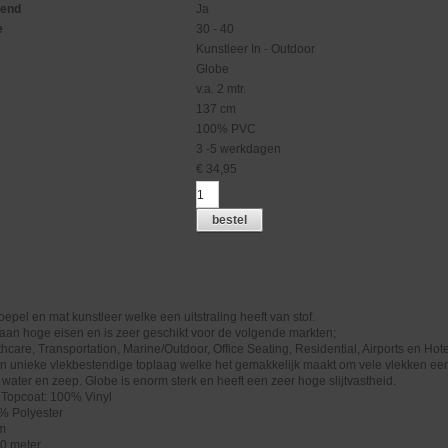
gend
Ja
e
30 - 40
Kunstleer In - Outdoor
Globe
v.a. 2 mtr.
137 cm
100% PVC
3 -5 werkdagen
€
34,95
bestel
oepel en mat kunstleer welke een uitstraling heeft van stof.
aan hoge eisen en is zeer geschikt voor de volgende markten;
hcare, Transportation, Marine/Outdoor, Office Seating, Residential, Airports en Hote
n unieke vlekbestendige toplaag welke het gemakkelijk maakt om vele vlekken ee
. water en zeep. Globe is enorm sterk en heeft een zeer hoge slijtvastheid.
 Topcoat: 100% Vinyl
% Polyester
cm
40 meter