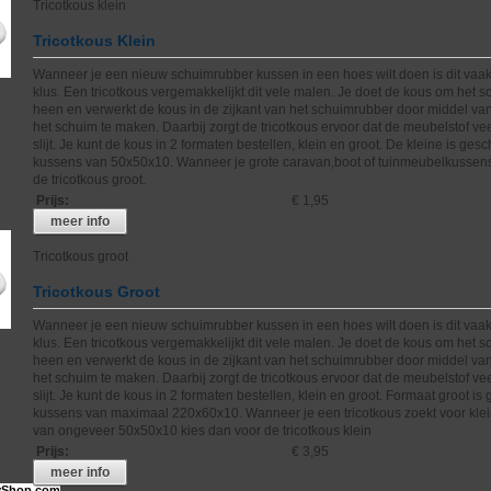
Tricotkous klein
Tricotkous Klein
Wanneer je een nieuw schuimrubber kussen in een hoes wilt doen is dit vaak
klus. Een tricotkous vergemakkelijkt dit vele malen. Je doet de kous om het 
heen en verwerkt de kous in de zijkant van het schuimrubber door middel va
het schuim te maken. Daarbij zorgt de tricotkous ervoor dat de meubelstof ve
slijt. Je kunt de kous in 2 formaten bestellen, klein en groot. De kleine is gesc
kussens van 50x50x10. Wanneer je grote caravan,boot of tuinmeubelkussens
de tricotkous groot.
Prijs
:
€ 1,95
meer info
Tricotkous groot
Tricotkous Groot
Wanneer je een nieuw schuimrubber kussen in een hoes wilt doen is dit vaak
klus. Een tricotkous vergemakkelijkt dit vele malen. Je doet de kous om het 
heen en verwerkt de kous in de zijkant van het schuimrubber door middel va
het schuim te maken. Daarbij zorgt de tricotkous ervoor dat de meubelstof ve
slijt. Je kunt de kous in 2 formaten bestellen, klein en groot. Formaat groot is
kussens van maximaal 220x60x10. Wanneer je een tricotkous zoekt voor kle
van ongeveer 50x50x10 kies dan voor de tricotkous klein
Prijs
:
€ 3,95
meer info
Shop.com