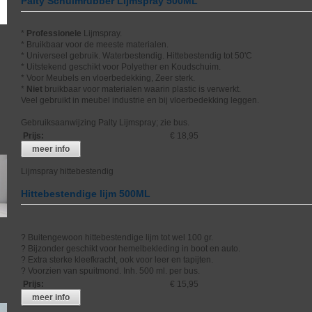
Palty Schuimrubber Lijmspray 500ML
*
Professionele
Lijmspray.
* Bruikbaar voor de meeste materialen.
* Universeel gebruik. Waterbestendig. Hittebestendig tot 50'C
* Uitstekend geschikt voor Polyether en Koudschuim.
* Voor Meubels en vloerbedekking, Zeer sterk.
*
Niet
bruikbaar voor materialen waarin plastic is verwerkt.
Veel gebruikt in meubel industrie en bij vloerbedekking leggen.
Gebruiksaanwijzing Palty Lijmspray; zie bus.
Prijs
:
€ 18,95
meer info
Lijmspray hittebestendig
Hittebestendige lijm 500ML
? Buitengewoon hittebestendige lijm tot wel 100 gr.
? Bijzonder geschikt voor hemelbekleding in boot en auto.
? Extra sterke kleefkracht, ook voor leer en tapijten.
? Voorzien van spuitmond. Inh. 500 ml. per bus.
Prijs
:
€ 15,95
meer info