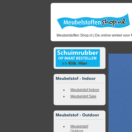
Meubelstoffen Shop.nl | De online winkel voor 
<<
terug naar 
Meubelstof - Indoor
Meubelstof Indoor
Meubelstof Sale
Meubelstof - Outdoor
Meubelstof
Outdoor