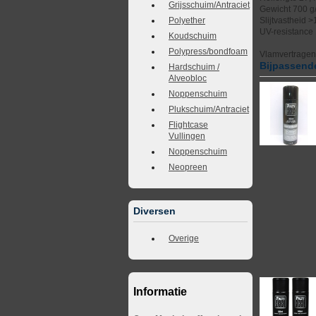
Grijsschuim/Antraciet
Gewicht 700 g
Slijtvastheid 
Polyether
UV-resistance
Koudschuim
Polypress/bondfoam
Vlamvertrage
Bijpassende
Hardschuim /
Alveobloc
Noppenschuim
Plukschuim/Antraciet
Flightcase
Vullingen
Noppenschuim
Neopreen
Diversen
Overige
Informatie