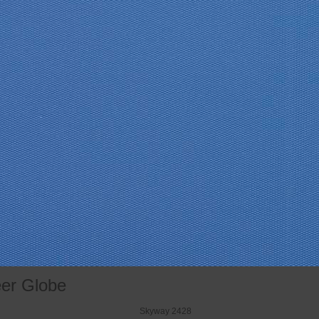
eer Globe
Skyway 2428