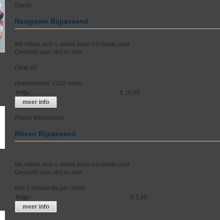
Garen
Naaigaren Bijpassend
Wij kijken voor u welke kleur het beste past.
Geschikt voor stof en leer.
Dikte 40
Hoeveelheid: 1200 meter
Prijs
:
€ 10,95
meer info
Ritsen Bijpassend
Ritsen Bijpassend
Wij kijken voor u welke kleur het beste past.
Geschikt voor stof en leer.
Met 1 strekkertje per meter
Prijs
:
€ 1,45
meer info