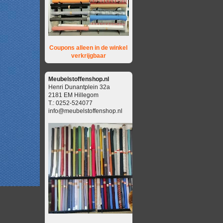
Coupons alleen in de winkel
verkrijgbaar
Meubelstoffenshop.nl
Henri Dunantplein 32a
2181 EM Hillegom
T.: 0252-524077
info@meubelstoffenshop.nl