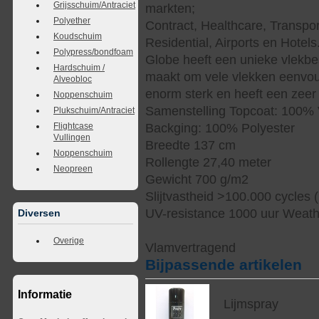
Grijsschuim/Antraciet
markten;
Polyether
Contract, Healthcare, Transpor
Koudschuim
Residential, Airports en Hotels
Polypress/bondfoam
Globe heeft een unieke vlekbe
Hardschuim /
maakt om vele vlekken eenvoud
Alveobloc
enorm sterk en heeft een zeer 
Noppenschuim
Samenstelling Topcoat: 100% 
Plukschuim/Antraciet
Backging: 100% Polyester
Flightcase
Vullingen
Breedte 137 cm
Noppenschuim
Rollengte 27,40 meter
Neopreen
Gewicht 700 g/m2
Slijtvastheid >100.000 cycles 
UV-resistance 1000 uur Weat
Diversen
Overige
Vlamvertragend
Bijpassende artikelen
Informatie
Lijmspray