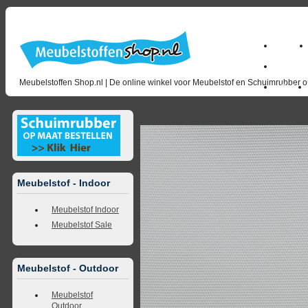
Home
milano_
Meubelstoffen Shop.nl | De online winkel voor Meubelstof en Schuimrubber op
Outlet
<<
terug naar overzicht
volgende
>>
<<
vorig
Meubelstof - Indoor
Meubelstof Indoor
Meubelstof Sale
Meubelstof - Outdoor
Meubelstof
Outdoor