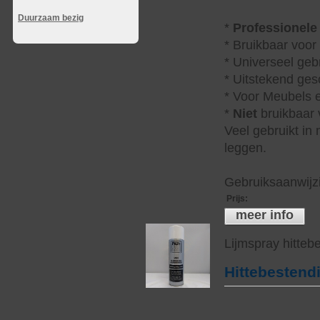
Duurzaam bezig
*
Professionele
* Bruikbaar voor
* Universeel geb
* Uitstekend ges
* Voor Meubels e
*
Niet
bruikbaar v
Veel gebruikt in
leggen.
Gebruiksaanwijzi
Prijs
:
meer info
Lijmspray hitteb
Hittebestend