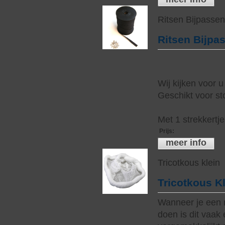
Ritsen Bijpasse
Ritsen Bijpa
Wij kijken voor u
Geschikt voor sto
Met 1 strekkertj
Prijs
:
meer info
Tricotkous klein
Tricotkous K
Wanneer je een 
doen is dit vaak 