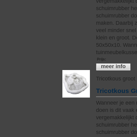
vergemakkelijkt 
schuimrubber hee
schuimrubber do
maken. Daarbij z
veel minder snel 
klein en groot. 
50x50x10. Wanne
tuinmeubelkussen
Prijs
:
meer info
Tricotkous groot
Tricotkous G
Wanneer je een 
doen is dit vaak 
vergemakkelijkt 
schuimrubber hee
schuimrubber do