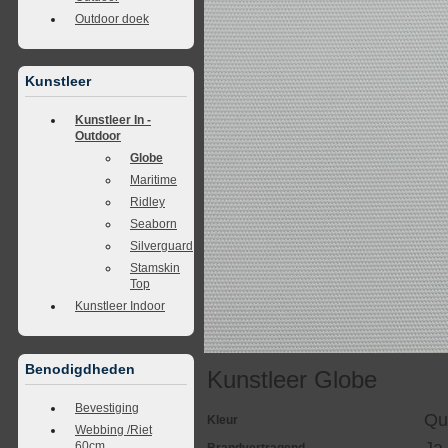
Outdoor doek
Kunstleer
Kunstleer In -
Outdoor
Globe
Maritime
Ridley
Seaborn
Silverguard
Stamskin
Top
Kunstleer Indoor
Benodigdheden
Kunstleer Globe
Bevestiging
Qu
Kleur
Webbing /Riet
60cm.