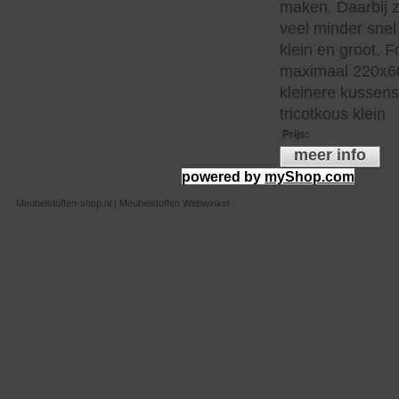
maken. Daarbij z
veel minder snel 
klein en groot. 
maximaal 220x60
kleinere kussen
tricotkous klein
Prijs
:
meer info
powered by
myShop.com
Meubelstoffen-shop.nl | Meubelstoffen Webwinkel