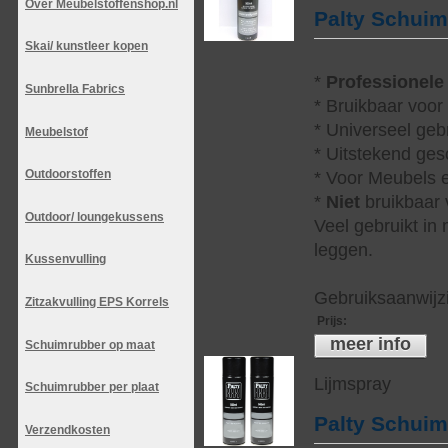
Over Meubelstoffenshop.nl
Palty Schui
Skai/ kunstleer kopen
*
Professionele
Sunbrella Fabrics
* Bruikbaar voor
* Universeel geb
Meubelstof
* Uitstekend ges
Outdoorstoffen
* Voor Meubels e
*
Niet
bruikbaar v
Outdoor/ loungekussens
Veel gebruikt in
leggen.
Kussenvulling
Gebruiksaanwijzi
Zitzakvulling EPS Korrels
Prijs
:
meer info
Schuimrubber op maat
Lijmspray
Schuimrubber per plaat
Palty Schui
Verzendkosten