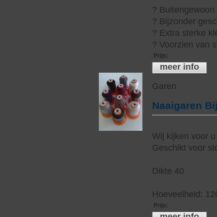
? Buitengewoon h
? Bijzonder gesc
? Extra sterke kl
? Voorzien van s
Prijs
:
meer info
Garen
Naaigaren Bi
Wij kijken voor u
Geschikt voor sto
Dikte 40
Hoeveelheid: 12
Prijs
:
meer info