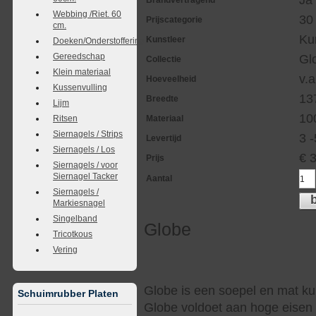
Ja
Brandvertragend
Webbing /Riet. 60
30
Prijscategorie
cm.
Ku
Kunstleer
Doeken/Onderstoffering
Gereedschap
Gl
Collectie
Klein materiaal
v.a
Hoeveelheid
Kussenvulling
13
Breedte
Lijm
10
Ritsen
Materiaal
Siernagels / Strips
3 
Levertijd
Siernagels / Los
€
Prijs
Siernagels / voor
Siernagel Tacker
Aantal
Siernagels /
Markiesnagel
Singelband
Globe
Tricotkous
Vering
Globe is een soepel en mat kun
Schuimrubber Platen
Globe voldoet aan hoge eisen 