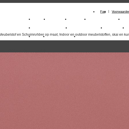
Faq
Voorwaarde
Home
Meubelstof
Kunstleer
Schuimrubberplaten
Sc
milano_outdoorstoffen
skai kunstleer kopen
outdoorstof
Meubelstof en Schuimrubber op maat, Indoor en outdoor meubelstoffen, skai en kun
Outlet
Meubelstof indoor
duurzaam
overzicht
volgende
>>
<<
vorige