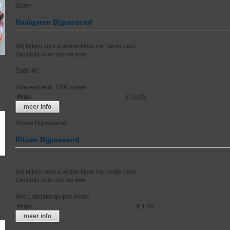
Garen
Naaigaren Bijpassend
Wij kijken voor u welke kleur het beste past.
Geschikt voor stof en leer.
Dikte 40
Hoeveelheid: 1200 meter
Prijs
:
€ 10,95
meer info
Ritsen Bijpassend
Ritsen Bijpassend
Wij kijken voor u welke kleur het beste past.
Geschikt voor stof en leer.
Met 1 strekkertje per meter
Prijs
:
€ 1,45
meer info