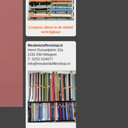
Coupons alleen in de winkel
verkrijgbaar
Meubelstoffenshop.nl
Henri Dunantplein 32a
2181 EM Hillegom
T.: 0252-524077
info@meubelstoffenshop.nl