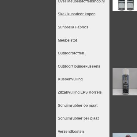
Over Meubelstoffenshop.nl
Skai/ kunstleer kopen
Sunbrella Fabrics
Meubelstof
Outdoorstoffen
Outdoor/ loungekussens
Kussenvulling
Zitzakvulling EPS Korrels
Schuimrubber op maat
Schuimrubber per plaat
Verzendkosten