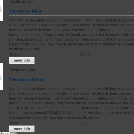
Tricotkous klein
Tricotkous Klein
Wanneer je een nieuw schuimrubber kussen in een hoes wilt doen is dit vaak
klus. Een tricotkous vergemakkelijkt dit vele malen. Je doet de kous om het 
heen en verwerkt de kous in de zijkant van het schuimrubber door middel va
het schuim te maken. Daarbij zorgt de tricotkous ervoor dat de meubelstof ve
slijt. Je kunt de kous in 2 formaten bestellen, klein en groot. De kleine is gesc
kussens van 50x50x10. Wanneer je grote caravan,boot of tuinmeubelkussens
de tricotkous groot.
Prijs
:
€ 1,95
meer info
Tricotkous groot
Tricotkous Groot
Wanneer je een nieuw schuimrubber kussen in een hoes wilt doen is dit vaak
klus. Een tricotkous vergemakkelijkt dit vele malen. Je doet de kous om het 
heen en verwerkt de kous in de zijkant van het schuimrubber door middel va
het schuim te maken. Daarbij zorgt de tricotkous ervoor dat de meubelstof ve
slijt. Je kunt de kous in 2 formaten bestellen, klein en groot. Formaat groot is
kussens van maximaal 220x60x10. Wanneer je een tricotkous zoekt voor kle
van ongeveer 50x50x10 kies dan voor de tricotkous klein
Prijs
:
€ 3,95
meer info
Shop.com