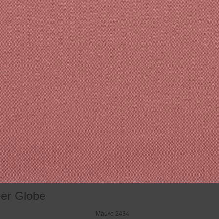
eer Globe
Mauve 2434