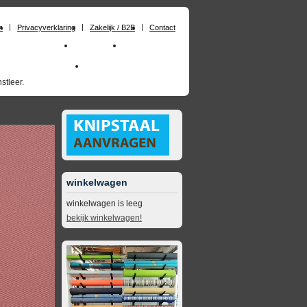
n
Privacyverklaring
Zakelijk / B2B
Contact
huimrubber op maat
Materialen
Zakelijk / B2B
skai_kunstleer outdoor
opruimingsartikelen
stleer.
winkelwagen
winkelwagen is leeg
bekijk winkelwagen!