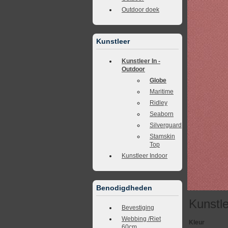
Outdoor doek
Kunstleer
Kunstleer In -
Outdoor
Globe
Maritime
Ridley
Seaborn
Silverguard
Stamskin
Top
Kunstleer Indoor
Benodigdheden
Kunstl
Bevestiging
Webbing /Riet
Kleur
60cm.