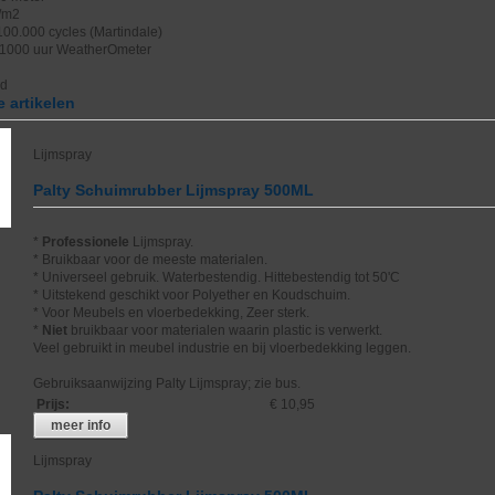
/m2
>100.000 cycles (Martindale)
 1000 uur WeatherOmeter
nd
 artikelen
Lijmspray
Palty Schuimrubber Lijmspray 500ML
*
Professionele
Lijmspray.
* Bruikbaar voor de meeste materialen.
* Universeel gebruik. Waterbestendig. Hittebestendig tot 50'C
* Uitstekend geschikt voor Polyether en Koudschuim.
* Voor Meubels en vloerbedekking, Zeer sterk.
*
Niet
bruikbaar voor materialen waarin plastic is verwerkt.
Veel gebruikt in meubel industrie en bij vloerbedekking leggen.
Gebruiksaanwijzing Palty Lijmspray; zie bus.
Prijs
:
€ 10,95
meer info
Lijmspray