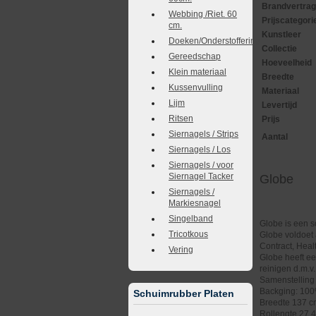
Brandvertra
Webbing /Riet. 60
Prijscategori
cm.
Kunstleer
Doeken/Onderstoffering
Collectie
Gereedschap
Hoeveelheid
Klein materiaal
Breedte
Kussenvulling
Materiaal
Lijm
Levertijd
Ritsen
Prijs
Siernagels / Strips
Aantal
Siernagels / Los
Siernagels / voor
Siernagel Tacker
Globe
Siernagels /
Markiesnagel
Singelband
Globe is een s
Tricotkous
Globe voldoet 
Contract, Healt
Vering
Globe heeft ee
reinigen d.m.v
Samenstelling
Backging: 100
Schuimrubber Platen
Breedte 137 
Rollengte 27,