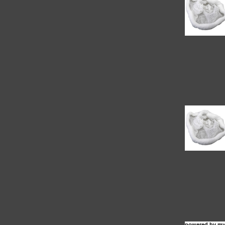
powered by
my