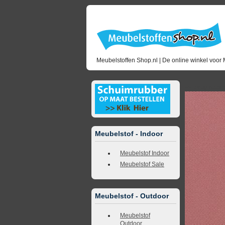
Meubelstoffen Shop.nl | De online winkel voor 
<<
terug naar 
Meubelstof - Indoor
Meubelstof Indoor
Meubelstof Sale
Meubelstof - Outdoor
Meubelstof
Outdoor