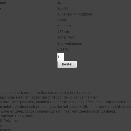
gend
Ja
e
30 - 40
Kunstleer In - Outdoor
Globe
v.a. 2 mtr.
137 cm
100% PVC
3 -5 werkdagen
€
34,95
bestel
oepel en mat kunstleer welke een uitstraling heeft van stof.
aan hoge eisen en is zeer geschikt voor de volgende markten;
hcare, Transportation, Marine/Outdoor, Office Seating, Residential, Airports en Hote
n unieke vlekbestendige toplaag welke het gemakkelijk maakt om vele vlekken ee
. water en zeep. Globe is enorm sterk en heeft een zeer hoge slijtvastheid.
 Topcoat: 100% Vinyl
% Polyester
cm
40 meter