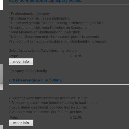
Palty Schuimrubber Lijmspray 500ML
*
Professionele
Lijmspray.
* Bruikbaar voor de meeste materialen.
* Universeel gebruik. Waterbestendig. Hittebestendig tot 50'C
* Uitstekend geschikt voor Polyether en Koudschuim.
* Voor Meubels en vloerbedekking, Zeer sterk.
*
Niet
bruikbaar voor materialen waarin plastic is verwerkt.
Veel gebruikt in meubel industrie en bij vloerbedekking leggen.
Gebruiksaanwijzing Palty Lijmspray; zie bus.
Prijs
:
€ 18,95
meer info
Lijmspray hittebestendig
Hittebestendige lijm 500ML
? Buitengewoon hittebestendige lijm tot wel 100 gr.
? Bijzonder geschikt voor hemelbekleding in boot en auto.
? Extra sterke kleefkracht, ook voor leer en tapijten.
? Voorzien van spuitmond. Inh. 500 ml. per bus.
Prijs
:
€ 15,95
meer info