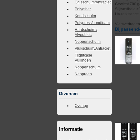
Grijsschuim/Antraciet
Gewicht 700 g
Slijtvastheid 
Polyether
UV-resistance
Koudschuim
Polypress/bondfoam
Vlamvertrage
Bijpassende
Hardschuim /
Alveobloc
Noppenschuim
Plukschuim/Antraciet
Flightcase
Vullingen
Noppenschuim
Neopreen
Diversen
Overige
Informatie